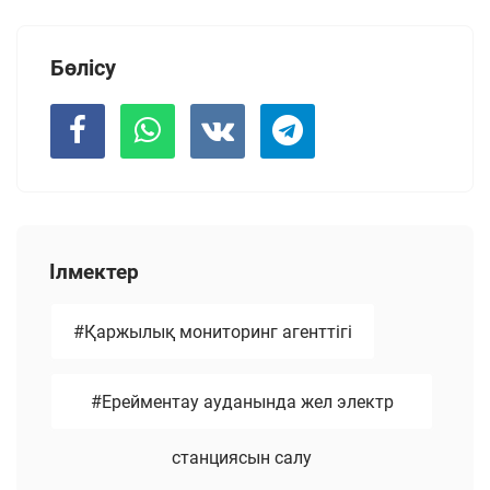
Бөлісу
Ілмектер
#Қаржылық мониторинг агенттігі
#Ерейментау ауданында жел электр
станциясын салу