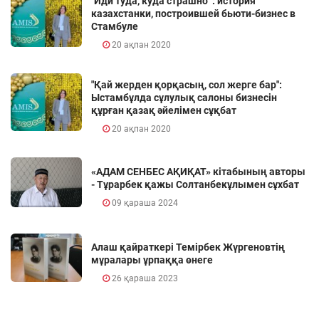
"Иди туда, куда страшно" : история
казахстанки, построившей бьюти-бизнес в
Стамбуле
20 ақпан 2020
"Қай жерден қорқасың, сол жерге бар":
Ыстамбұлда сұлулық салоны бизнесін
құрған қазақ әйелімен сұқбат
20 ақпан 2020
«АДАМ СЕНБЕС АҚИҚАТ» кітабының авторы
- Тұрарбек қажы Солтанбекұлымен сұхбат
09 қараша 2024
Алаш қайраткері Темірбек Жүргеновтің
мұралары ұрпаққа өнеге
26 қараша 2023