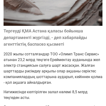
Тергеуді ҚМА Астана қаласы бойынша
департаменті жүргізді, - деп хабарлайды
агенттіктің баспасөз қызметі
2020 жылы сотталғандар ТОО «Олимп Транс Сервис»
атынан 23,2 млрд теңгеге Ерейментау ауданында жел
электр станциясын салуға шарт жасасқан.
Жалған
шарттарды рәсімдеу арқылы олар ақшаны серіктес
компаниялардың шоттарына аударып, кейіннен қолма
- қол ақшаға айналдырған.
Нəтижесінде келтірілген залал көлемі 8,5 млрд
теңгеден асты.