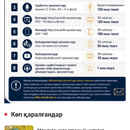
Көп қаралғандар