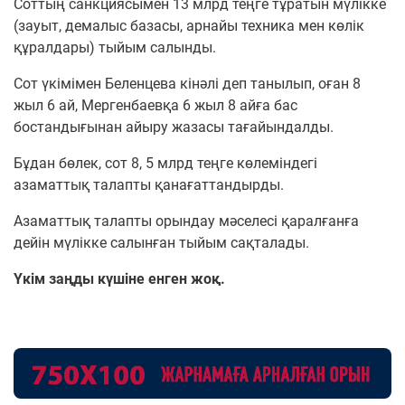
Соттың санкциясымен 13 млрд теңге тұратын мүлікке
(зауыт, демалыс базасы, арнайы техника мен көлік
құралдары) тыйым салынды.
Сот үкімімен Беленцева кінəлі деп танылып, оған 8
жыл 6 ай, Мергенбаевқа 6 жыл 8 айға бас
бостандығынан айыру жазасы тағайындалды.
Бұдан бөлек, сот 8, 5 млрд теңге көлеміндегі
азаматтық талапты қанағаттандырды.
Азаматтық талапты орындау мәселесі қаралғанға
дейін мүлікке салынған тыйым сақталады.
Үкім заңды күшіне енген жоқ.