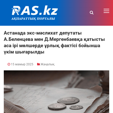
Астанада экс-мəслихат депутаты
А.Беленцева мен Д.Мергенбаевқа қатысты
аса ірі мөлшерде ұрлық фактісі бойынша
үкім шығарылды
15 мамыр 2025
Жаңалық