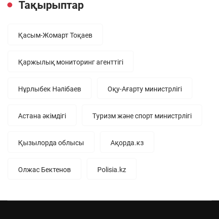
Тақырыптар
Қасым-Жомарт Тоқаев
Қаржылық мониторинг агенттігі
Нұрлыбек Нәлібаев
Оқу-Ағарту министрлігі
Астана әкімдігі
Туризм және спорт министрлігі
Қызылорда облысы
Ақорда.кз
Олжас Бектенов
Polisia.kz