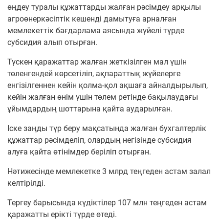
өңдеу туралы құжаттарды жалған рәсімдеу арқылы
агроөнеркәсіптік кешенді дамытуға арналған
мемлекеттік бағдарлама аясында жүйелі түрде
субсидия алып отырған.
Түскен қаражаттар жалған жеткізілген мал үшін
төленгендей көрсетіліп, ақпараттық жүйелерге
енгізілгеннен кейін қолма-қол ақшаға айналдырылып,
кейін жалған өнім үшін төлем ретінде бақылаудағы
ұйымдардың шоттарына қайта аударылған.
Іске заңды түр беру мақсатында жалған бухгалтерлік
құжаттар рәсімделіп, олардың негізінде субсидия
алуға қайта өтінімдер беріліп отырған.
Нәтижесінде мемлекетке 3 млрд теңгеден астам залал
келтірілді.
Тергеу барысында күдіктілер 107 млн теңгеден астам
қаражатты ерікті түрде өтеді.