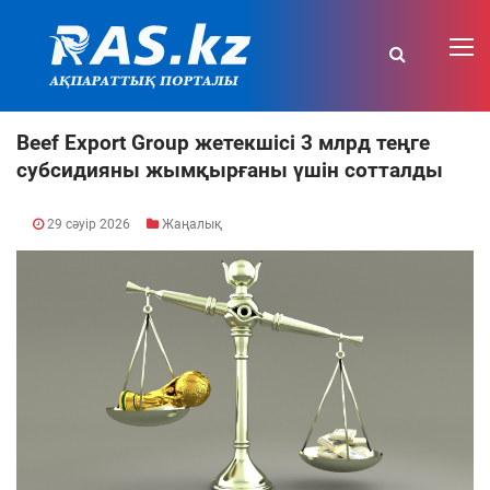
Beef Export Group жетекшісі 3 млрд теңге
субсидияны жымқырғаны үшін сотталды
29 сәуір 2026
Жаңалық