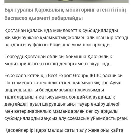
Бұл туралы Қаржылық мониторинг агенттігінің
баспасөз қызметі хабарлайды
Қостанай қаласында мемлекеттік субсидияларды
жымқыру және қылмыстық жолмен алынған кірістерді
заңдастыру фактісі бойынша үкім шығарылды.
Тергеуді Қостанай облысы бойынша Қаржылық
мониторинг агенттігінің департаменті жүргізді.
Еске сала кетейік, «Beef Export Group» ЖШС басшысы
Пархоменко жетекшілік еткен қылмыстық топ Ауыл
шаруашылығы басқармасының лауазымды
тұлғаларының қатысуымен, сондай-ақ аудандық
деңгейдегі ауыл шаруашылығы тауар өндірушілері
мен ветеринариялық мамандармен келісу арқылы
субсидияларды заңсыз алу схемасын ұйымдастырған.
Қаскөйлер ірі қара малды сатып алу және оны қайта