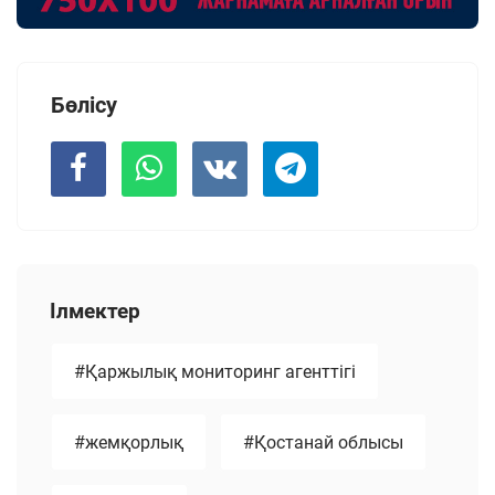
Бөлісу
Ілмектер
#Қаржылық мониторинг агенттігі
#жемқорлық
#Қостанай облысы