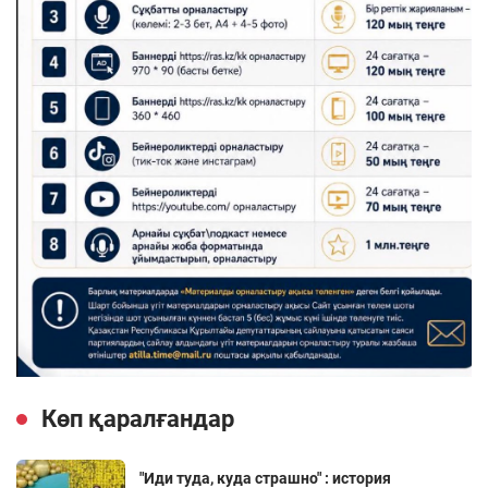
Көп қаралғандар
"Иди туда, куда страшно" : история