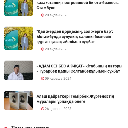
казахстанки, построившей бьюти-бизнес в
Стамбуле
20 ақпан 2020
"Қай жерден қорқасың, сол жерге бар":
Ыстамбұлда сұлулық салоны бизнесін
құрған қазақ әйелімен сұқбат
20 ақпан 2020
«АДАМ СЕНБЕС АҚИҚАТ» кітабының авторы
- Тұрарбек қажы Солтанбекұлымен сұхбат
09 қараша 2024
Алаш қайраткері Темірбек Жүргеновтің
мұралары ұрпаққа өнеге
26 қараша 2023