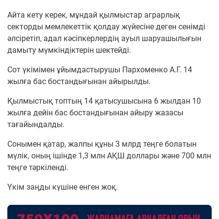
Айта кету керек, мұндай қылмыстар аграрлық
секторды мемлекеттік қолдау жүйесіне деген сенімді
әлсіретіп, адал кәсіпкерлердің ауыл шаруашылығын
дамыту мүмкіндіктерін шектейді.
Сот үкімімен ұйымдастырушы Пархоменко А.Г. 14
жылға бас бостандығынан айырылды.
Қылмыстық топтың 14 қатысушысына 6 жылдан 10
жылға дейін бас бостандығынан айыру жазасы
тағайындалды.
Сонымен қатар, жалпы құны 3 млрд теңге болатын
мүлік, оның ішінде 1,3 млн АҚШ доллары және 700 млн
теңге тәркіленді.
Үкім заңды күшіне енген жоқ.