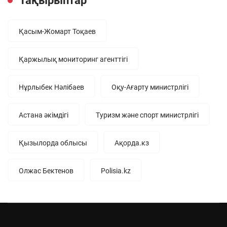
Тақырыптар
Қасым-Жомарт Тоқаев
Қаржылық мониторинг агенттігі
Нұрлыбек Нәлібаев
Оқу-Ағарту министрлігі
Астана әкімдігі
Туризм және спорт министрлігі
Қызылорда облысы
Ақорда.кз
Олжас Бектенов
Polisia.kz