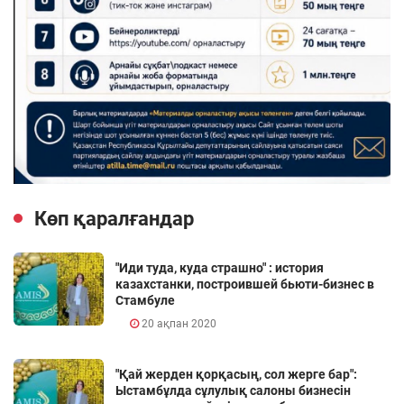
Көп қаралғандар
"Иди туда, куда страшно" : история
казахстанки, построившей бьюти-бизнес в
Стамбуле
20 ақпан 2020
"Қай жерден қорқасың, сол жерге бар":
Ыстамбұлда сұлулық салоны бизнесін