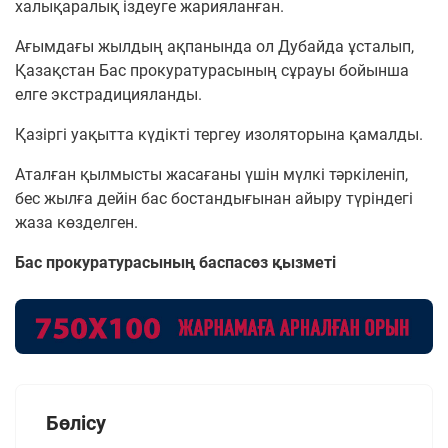
халықаралық іздеуге жарияланған.
Ағымдағы жылдың ақпанында ол Дубайда ұсталып,
Қазақстан Бас прокуратурасының сұрауы бойынша
елге экстрадицияланды.
Қазіргі уақытта күдікті тергеу изоляторына қамалды.
Аталған қылмысты жасағаны үшін мүлкі тәркіленіп,
бес жылға дейін бас бостандығынан айыру түріндегі
жаза көзделген.
Бас прокуратурасының баспасөз қызметі
Бөлісу