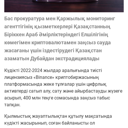
Бас прокуратура мен Қаржылық мониторинг
агенттігінің қызметкерлері Қазақстанның
Біріккен Араб Әмірліктеріндегі Елшілігінің
көмегімен криптовалютамен заңсыз сауда
жасағаны үшін іздестірудегі Қазақстан
азаматын Дубайдан экстрадициялады
Күдікті 2022-2024 жылдар аралығында тиісті
лицензиясыз «Binance» криптобиржасының
платформасында жеке тұлғалар үшін цифрлық
активтерді сатып алу, сату және айырбастауды жүзеге
асырып, 400 млн теңге сомасында заңсыз табыс
тапқан.
Қылмыстық жауаптылықтан құтылу мақсатында
күдікті жасырынып, соған байланысты ол