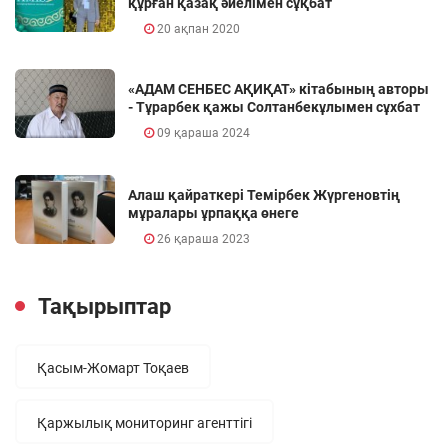
құрған қазақ әйелімен сұқбат
20 ақпан 2020
«АДАМ СЕНБЕС АҚИҚАТ» кітабының авторы
- Тұрарбек қажы Солтанбекұлымен сұхбат
09 қараша 2024
Алаш қайраткері Темірбек Жүргеновтің
мұралары ұрпаққа өнеге
26 қараша 2023
Тақырыптар
Қасым-Жомарт Тоқаев
Қаржылық мониторинг агенттігі