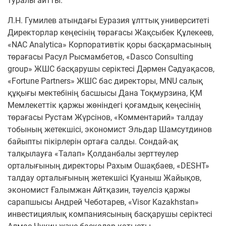
туралы айтты.
Л.Н. Гумилев атындағы Еуразия ұлттық университеті
Директорлар кеңесінің төрағасы Жақсыбек Құлекеев,
«NAC Analytica» Корпоративтік қоры басқармасының
төрағасы Расул Рысмамбетов, «Dasco Consulting
group» ЖШС басқарушы серіктесі Дәрмен Сәдуақасов,
«Fortune Partners» ЖШС бас директоры, MNU салық
құқығы мектебінің басшысы Дана Тоқмурзина, ҚМ
Мемлекеттік қаржы жөніндегі қоғамдық кеңесінің
төрағасы Рустам Жүрсінов, «Комментарий» талдау
тобының жетекшісі, экономист Эльдар Шамсутдинов
байыпты пікірлерін ортаға салды. Сондай-ақ
талқылауға «Талап» Қолданбалы зерттеулер
орталығының директоры Рахым Ошақбаев, «DESHT»
талдау орталығының жетекшісі Қуаныш Жайықов,
экономист Ғалымжан Айтқазин, тәуелсіз қаржы
сарапшысы Андрей Чеботарев, «Visor Kazakhstan»
инвестициялық компаниясының басқарушы серіктесі