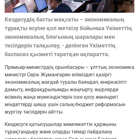
Кездесудің басты мақсаты – экономиканың
тұрақты өсуіне қол жеткізу бойынша Үкіметтің
экономикалық блогының шаралары мен
тәсілдерін талқылау, - делінген Үкіметтің
баспасөз қызметі таратқан ақпаратта.
Премьер-министрдің орынбасары – ұлттық экономика
министрі Серік Жұманғарин еліміздегі қазіргі
экономикалық жағдай туралы баяндап, өнеркәсіпті
дамыту, инфрақұрылымды жаңғырту, өңірлерде
өсімнің жаңа мүмкіндіктерін іске қосу жөніндегі
міндеттерді шешу үшін салық-бюджет реформасын
жүргізу тәсілдерін айтты.
Кездесуге қатысушылар мемлекеттік қаржыны
тұрақтандыру және оларды тиімді пайдалану