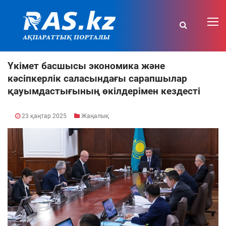
Үкімет басшысы экономика және
кәсіпкерлік саласындағы сарапшылар
қауымдастығының өкілдерімен кездесті
23 қаңтар 2025
Жаңалық