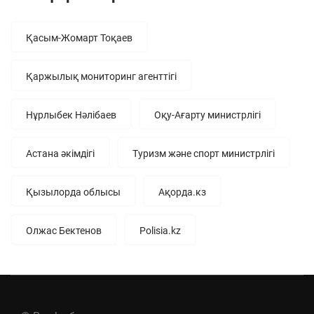
Қасым-Жомарт Тоқаев
Қаржылық мониторинг агенттігі
Нұрлыбек Нәлібаев
Оқу-Ағарту министрлігі
Астана әкімдігі
Туризм және спорт министрлігі
Қызылорда облысы
Ақорда.кз
Олжас Бектенов
Polisia.kz