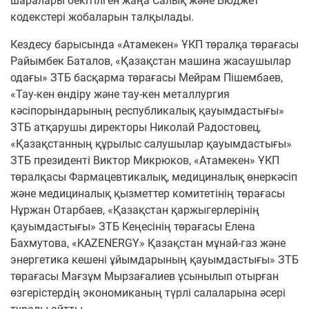
шаралары бекітілген жаңа Салық және Бюджет
кодекстері жобаларын талқылады.
Кездесу барысында «Атамекен» ҰКП төралқа төрағасы
Райымбек Баталов, «Қазақстан машина жасаушылар
одағы» ЗТБ басқарма төрағасы Мейрам Пішембаев,
«Тау-кен өндіру және тау-кен металлургия
кәсіпорындарының республикалық қауымдастығы»
ЗТБ атқарушы директоры Николай Радостовец,
«Қазақстанның құрылыс салушылар қауымдастығы»
ЗТБ президенті Виктор Микрюков, «Атамекен» ҰКП
төралқасы Фармацевтикалық, медициналық өнеркәсіп
және медициналық қызметтер комитетінің төрағасы
Нұржан Отарбаев, «Қазақстан қаржыгерлерінің
қауымдастығы» ЗТБ Кеңесінің төрағасы Елена
Бахмутова, «KAZENERGY» Қазақстан мұнай-газ және
энергетика кешені ұйымдарының қауымдастығы» ЗТБ
төрағасы Мағзұм Мырзағалиев ұсынылып отырған
өзгерістердің экономиканың түрлі салаларына әсері