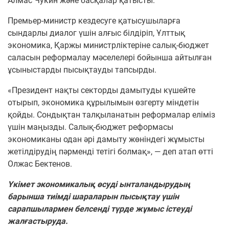
Алмас Чукин және басқалар қатысты.
Премьер-министр кездесуге қатысушыларға
сындарлы диалог үшін алғыс білдіріп, Ұлттық
экономика, Қаржы министрліктеріне салық-бюджет
саласын реформалау мәселелері бойынша айтылған
ұсыныстарды пысықтауды тапсырды.
«Президент нақты секторды дамытуды күшейте
отырып, экономика құрылымын өзгерту міндетін
қойды. Сондықтан талқыланатын реформалар еліміз
үшін маңызды. Салық-бюджет реформасы
экономиканы одан әрі дамыту жөніндегі жұмысты
жетілдірудің пәрменді тетігі болмақ», — деп атап өтті
Олжас Бектенов.
Үкімет экономикалық өсуді ынталандырудың
барынша тиімді шараларын пысықтау үшін
сарапшылармен белсенді түрде жұмыс істеуді
жалғастыруда.