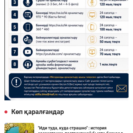
Көп қаралғандар
"Иди туда, куда страшно" : история