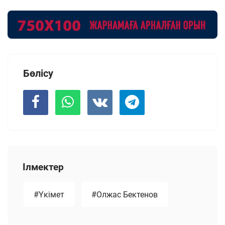
Бөлісу
Ілмектер
#Үкімет
#Олжас Бектенов