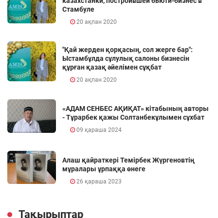
казахстанки, построившей бьюти-бизнес в
Стамбуле
20 ақпан 2020
"Қай жерден қорқасың, сол жерге бар":
Ыстамбұлда сұлулық салоны бизнесін
құрған қазақ әйелімен сұқбат
20 ақпан 2020
«АДАМ СЕНБЕС АҚИҚАТ» кітабының авторы
- Тұрарбек қажы Солтанбекұлымен сұхбат
09 қараша 2024
Алаш қайраткері Темірбек Жүргеновтің
мұралары ұрпаққа өнеге
26 қараша 2023
Тақырыптар