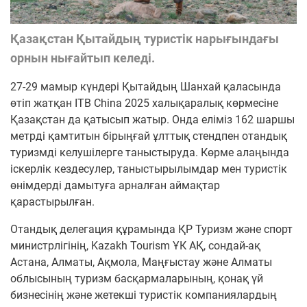
Қазақстан Қытайдың туристік нарығындағы
орнын нығайтып келеді.
27-29 мамыр күндері Қытайдың Шанхай қаласында
өтіп жатқан ITB China 2025 халықаралық көрмесіне
Қазақстан да қатысып жатыр. Онда еліміз 162 шаршы
метрді қамтитын бірыңғай ұлттық стендпен отандық
туризмді келушілерге таныстыруда. Көрме алаңында
іскерлік кездесулер, таныстырылымдар мен туристік
өнімдерді дамытуға арналған аймақтар
қарастырылған.
Отандық делегация құрамында ҚР Туризм және спорт
министрлігінің, Kazakh Tourism ҰК АҚ, сондай-ақ
Астана, Алматы, Ақмола, Маңғыстау және Алматы
облысының туризм басқармаларының, қонақ үй
бизнесінің және жетекші туристік компаниялардың