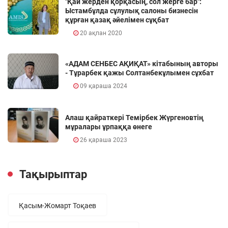
"Қай жерден қорқасың, сол жерге бар":
Ыстамбұлда сұлулық салоны бизнесін
құрған қазақ әйелімен сұқбат
20 ақпан 2020
«АДАМ СЕНБЕС АҚИҚАТ» кітабының авторы
- Тұрарбек қажы Солтанбекұлымен сұхбат
09 қараша 2024
Алаш қайраткері Темірбек Жүргеновтің
мұралары ұрпаққа өнеге
26 қараша 2023
Тақырыптар
Қасым-Жомарт Тоқаев