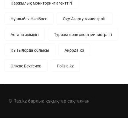
Қаржылық мониторинг агенттігі
Нұрлыбек Нәлібаев
Оқу-Ағарту министрлігі
Астана әкімдігі
Туризм және спорт министрлігі
Қызылорда облысы
Ақорда.кз
Олжас Бектенов
Polisia.kz
© Ras.kz барлық құқықтар сақталған.