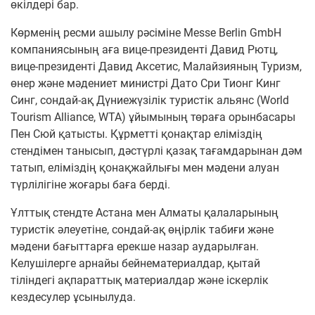
өкілдері бар.
Көрменің ресми ашылу рәсіміне Messe Berlin GmbH
компаниясының аға вице-президенті Давид Рютц,
вице-президенті Давид Аксетис, Малайзияның Туризм,
өнер және мәдениет министрі Дато Сри Тионг Кинг
Синг, сондай-ақ Дүниежүзілік туристік альянс (World
Tourism Alliance, WTA) ұйымының төраға орынбасары
Пен Сюй қатысты. Құрметті қонақтар еліміздің
стендімен танысып, дәстүрлі қазақ тағамдарынан дәм
татып, еліміздің қонақжайлығы мен мәдени алуан
түрлілігіне жоғары баға берді.
Ұлттық стендте Астана мен Алматы қалаларының
туристік әлеуетіне, сондай-ақ өңірлік табиғи және
мәдени бағыттарға ерекше назар аударылған.
Келушілерге арнайы бейнематериалдар, қытай
тіліндегі ақпараттық материалдар және іскерлік
кездесулер ұсынылуда.