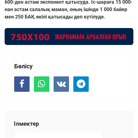
600-ден астам экспонент қатысуда. Іс-шараға 15 000-
нан астам салалық маман, оның ішінде 1 000 байер
мен 250 БАҚ өкілі қатысады деп күтілуде.
Бөлісу
Ілмектер