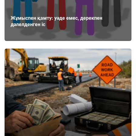
Жұмыспен қамту: уәде емес, дерекпен
дәлелденген іс