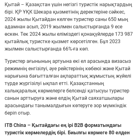
Қытай – Қазақстан үшін негізгі туристік нарықтардың
бірі. ҚР ҰҚК Шекара қызметінің деректеріне сәйкес,
2024 жылы Қытайдан келген туристер саны 650 мың
адамнан асып, 2019 жылмен салыстырғанда 9 есе
өскен. Тек 2024 жылы еліміздегі қонақүйлерде 173 987
қытайлық туристке қызмет көрсетілген. Бұл 2023
жылмен салыстырғанда 66%-ға көп.
Туристер ағынының артуына екі ел арасында визасыз
режимнің енгізілуі, әуе рейстерінің көбеюі және Қытай
нарығына бағытталған ақпараттық жұмыстың жүйелі
түрде жүргізілуі ықпал етті. Қазақстанның
халықаралық көрмелерге белсенді қатысуы туристер
санын арттыруға және елдің Қытай саяхатшылары
арасындағы танымалдығын көтеруге зор мүмкіндік
беріп отыр.
ITB China – Қытайдағы ең ірі B2B форматындағы
туристік көрмелердің бірі. Биылғы көрмеге 80 елден