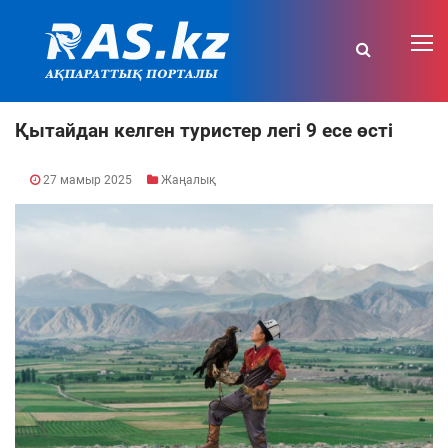
Қытайдан келген туристер легі 9 есе өсті
27 мамыр 2025
Жаңалық