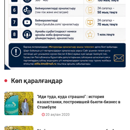
Көп қаралғандар
"Иди туда, куда страшно" : история
казахстанки, построившей бьюти-бизнес в
Стамбуле
20 ақпан 2020