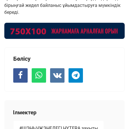
бірыңғай жедел байланыс ұйымдастыруға мүмкіндік
береді.
Бөлісу
Ілмектер
#ШЭНЬЧЖЭНЕДЕГІ HYTERA зауыты