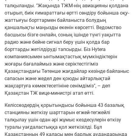
талқыланды.
"Жақында ТЖМ-нің авиацияны қолдана
отырып, биік ғимараттағы өртті сөндіру бойынша оқу-
жаттығуы борттармен байланыста болудың
қаншалықты маңызды екенін көрсетті. Ведомство
басшысы бізге онлайн, соның ішінде түнгі уақытта
радио және бейне сигнал беру үшін қолда бар
борттарды жетілдіруді тапсырды. Біз Hytera
компаниясымен ынтымақтастық мүмкіндіктерін
жоғары бағалаймыз және серіктестігіміз
Қазақстандағы Төтенше жағдайлар кезінде байланыс
сапасын және жедел ден қоюды айтарлықтай
жақсартуға көмектесетініне сенімдіміз", – деп
Қазақстан ТЖ вице-министрі атап өтті.
Келіссөздердің қорытындысы бойынша 43 базалық
станцияны жеткізу шарттарын егжей-тегжейлі
талқылау үшін одан әрі жұмыс кездесулерін өткізу
туралы уағдаластыққа қол жеткізілді. Бұл
Қазақстанның 49 қаласы мен барлық аудандарында