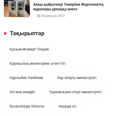
Алаш қайраткері Темірбек Жүргеновтің
мұралары ұрпаққа өнеге
26 қараша 2023
Тақырыптар
Қасым-Жомарт Тоқаев
Қаржылық мониторинг агенттігі
Нұрлыбек Нәлібаев
Оқу-Ағарту министрлігі
Астана әкімдігі
Туризм және спорт министрлігі
Қызылорда облысы
Ақорда.кз