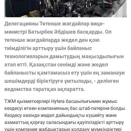
Делегацияны Төтенше жағдайлар вице-
министрі Батырбек Әбдішев басқарды. Ол
төтенше жағдайларда жедел ден қою
тиімділігін арттыру үшін байланыс
технологияларын дамытудың маңыздылығын
атап өтті. Қазақстан сенімді және жедел
байланысты қамтамасыз ету үшін ең заманауи
шешімдерді біріктіруге ұмтылады, - делінген
ведомства таратқан ақпаратта.
ТЖМ қызметкерлері Hytera басшылығымен жұмыс
кездесуі өткен компанияның бас штаб-пәтеріне болды.
Кездесу кезінде жедел дайындықты күшейту және
азаматтық қорғау саласындағы қауіпсіздікті арттыру
үшін компания жабдықтарын қолдану мүмкіндіктері