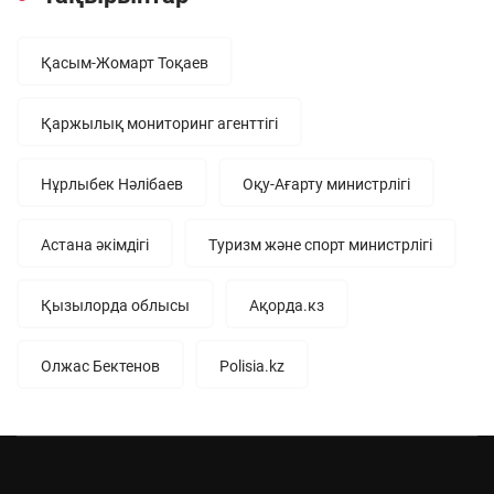
Қасым-Жомарт Тоқаев
Қаржылық мониторинг агенттігі
Нұрлыбек Нәлібаев
Оқу-Ағарту министрлігі
Астана әкімдігі
Туризм және спорт министрлігі
Қызылорда облысы
Ақорда.кз
Олжас Бектенов
Polisia.kz