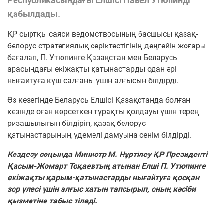
Республикасындағы Елшісі Павел Утюпинді
қабылдады.
ҚР сыртқы саяси ведомствосының басшысы қазақ-
белорус стратегиялық серіктестігінің деңгейін жоғары
бағалап, П. Утюпинге Қазақстан мен Беларусь
арасындағы екіжақты қатынастарды одан әрі
нығайтуға күш салғаны үшін алғысын білдірді.
Өз кезегінде Беларусь Елшісі Қазақстанда болған
кезінде оған көрсеткен тұрақты қолдауы үшін терең
ризашылығын білдіріп, қазақ-белорус
қатынастарының үдемелі дамуына сенім білдірді.
Кездесу соңында Министр М. Нұртілеу ҚР Президенті
Қасым-Жомарт Тоқаевтың атынан Елші П. Утюпинге
екіжақты қарым-қатынастарды нығайтуға қосқан
зор үлесі үшін алғыс хатын тапсырып, оның кәсіби
қызметіне табыс тіледі.