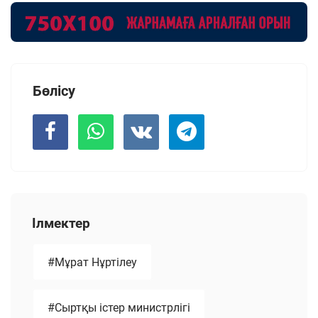
Бөлісу
Ілмектер
#Мұрат Нұртілеу
#Сыртқы істер министрлігі