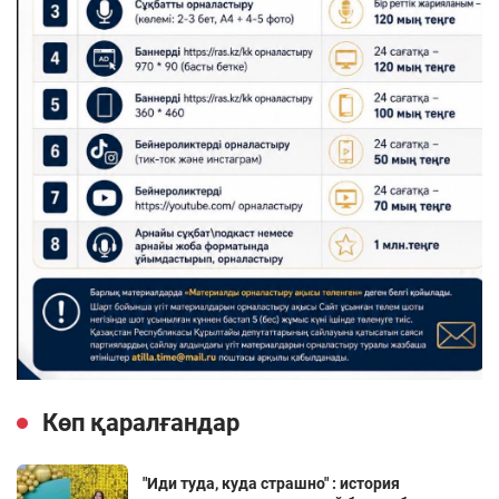
Көп қаралғандар
"Иди туда, куда страшно" : история