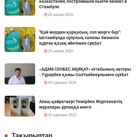
казахстанки, построившей бьюти-бизнес в
Стамбуле
20 ақпан 2020
"Қай жерден қорқасың, сол жерге бар":
Ыстамбұлда сұлулық салоны бизнесін
құрған қазақ әйелімен сұқбат
20 ақпан 2020
«АДАМ СЕНБЕС АҚИҚАТ» кітабының авторы
- Тұрарбек қажы Солтанбекұлымен сұхбат
09 қараша 2024
Алаш қайраткері Темірбек Жүргеновтің
мұралары ұрпаққа өнеге
26 қараша 2023
Тақырыптар