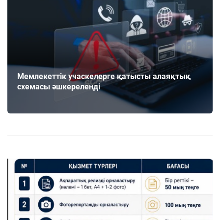
Мемлекеттік учаскелерге қатысты алаяқтық
схемасы әшкереленді