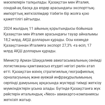
мәселелерін талқылады. Қазақстан мен Италия,
сондай-ақ басқа да елдер арасындағы экспорттық-
импорттық жеткізілімдер тізбегін бір жолға қою
қажеттілігі айтылды.
2024 жылдың 11 айының қорытындысы бойынша
Қазақстан мен Италия арасындағы тауар айналымы
18,2 млрд, АҚШ долларын құрады. Осы кезеңде
Қазақстаннан Италияға экспорт 27,3% -ға өсіп, 17
млрд АҚШ долларын құрады.
Министр Арман Шаққалиев авиатасымалының сенімді
логистиканы қамтамасыз етудегі негізгі рөлін атап
өтті. Қазақстан өзінің стратегиялық географиялық
орналасуының және әуежай инфрақұрылымының
серпінді дамуының арқасында жүктерді тиімді жеткізу
мүмкіндіктерін ұсына алады. Бүгінде Қазақстанға жүк
рейстерін итальяндық «Neos» авиакарго-компаниясы
жеткізіп жатыр.