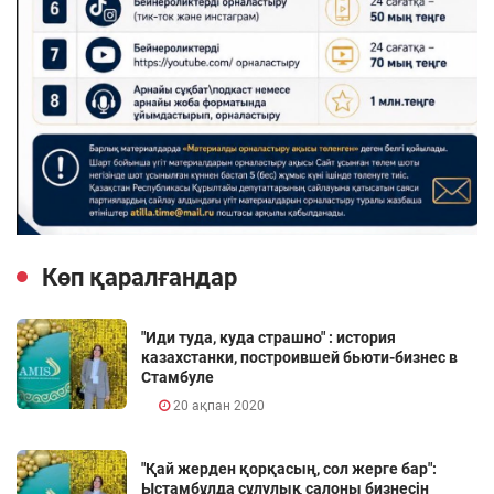
Көп қаралғандар
"Иди туда, куда страшно" : история
казахстанки, построившей бьюти-бизнес в
Стамбуле
20 ақпан 2020
"Қай жерден қорқасың, сол жерге бар":
Ыстамбұлда сұлулық салоны бизнесін