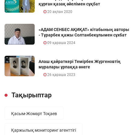
құрған қазақ әйелімен сұқбат
20 ақпан 2020
«АДАМ СЕНБЕС АҚИҚАТ» кітабының авторы
- Тұрарбек қажы Солтанбекұлымен сұхбат
09 қараша 2024
Алаш қайраткері Темірбек Жүргеновтің
мұралары ұрпаққа өнеге
26 қараша 2023
Тақырыптар
Қасым-Жомарт Тоқаев
Қаржылық мониторинг агенттігі