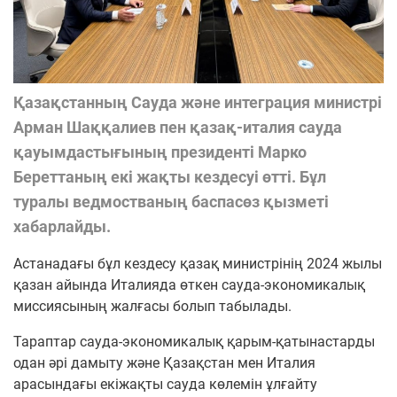
Қазақстанның Сауда және интеграция министрі
Арман Шаққалиев пен қазақ-италия сауда
қауымдастығының президенті Марко
Береттаның екі жақты кездесуі өтті. Бұл
туралы ведмостваның баспасөз қызметі
хабарлайды.
Астанадағы бұл кездесу қазақ министрінің 2024 жылы
қазан айында Италияда өткен сауда-экономикалық
миссиясының жалғасы болып табылады.
Тараптар сауда-экономикалық қарым-қатынастарды
одан әрі дамыту және Қазақстан мен Италия
арасындағы екіжақты сауда көлемін ұлғайту