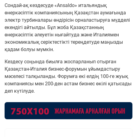
Сондай-ақ кездесуде «Ansaldo» итальяндық
өнеркәсіптік компаниясының Қазақстан аумағында
электр турбиналары өндірісін орналастыруға мүдделі
екендігі айтылды. Бұл жоба Қазақстанның
өнеркәсіптік әлеуетін нығайтуда және Италиямен
экономикалық серіктестікті тереңдетуде маңызды
қадам болуы мүмкін.
Кездесу соңында биылға жоспарланып отырған
Қазақстан-Италия бизнес-форумын ұйымдастыру
мәселесі талқыланды. Форумға екі елдің 100-ге жуық
компаниясы мен 200-ден астам бизнес өкілі қатысады
деп күтілуде.