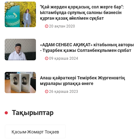
"Қай жерден қорқасың, сол жерге бар":
Ыстамбұлда сұлулық салоны бизнесін
құрған қазақ әйелімен сұқбат
20 ақпан 2020
«АДАМ СЕНБЕС АҚИҚАТ» кітабының авторы
- Тұрарбек қажы Солтанбекұлымен сұхбат
09 қараша 2024
Алаш қайраткері Темірбек Жүргеновтің
мұралары ұрпаққа өнеге
26 қараша 2023
Тақырыптар
Қасым-Жомарт Тоқаев