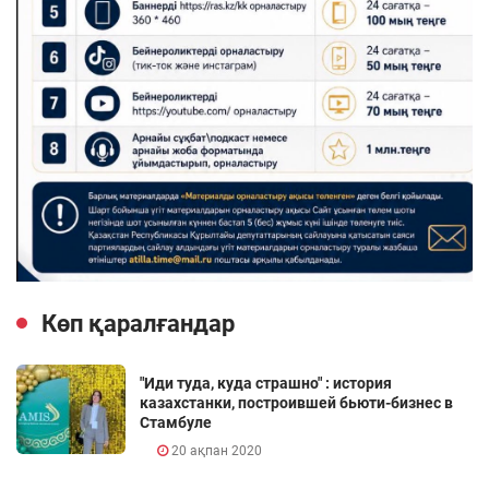
Көп қаралғандар
"Иди туда, куда страшно" : история
казахстанки, построившей бьюти-бизнес в
Стамбуле
20 ақпан 2020