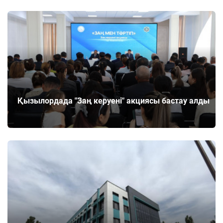
Қызылордада "Заң керуені" акциясы бастау алды