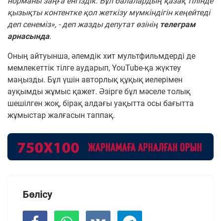
норманы заңға енгіздік. Бұл балалардың қазақ тілінде
қызықты контентке қол жеткізу мүмкіндігін кеңейтеді
деп сенеміз», - деп жазды депутат өзінің
телеграм
арнасында
.
Оның айтуынша, әлемдік хит мультфильмдерді де
мемлекеттік тілге аударып, YouTube-қа жүктеу
маңызды. Бұл үшін авторлық құқық иелерімен
ауқымды жұмыс қажет. Әзірге бұл мәселе толық
шешілген жоқ, бірақ алдағы уақытта осы бағытта
жұмыстар жалғасын таппақ.
Бөлісу