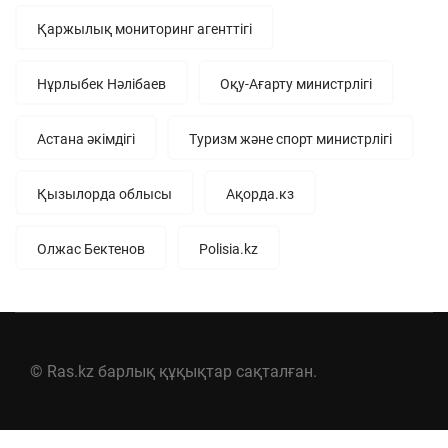
Қаржылық мониторинг агенттігі
Нұрлыбек Нәлібаев
Оқу-Ағарту министрлігі
Астана әкімдігі
Туризм және спорт министрлігі
Қызылорда облысы
Ақорда.кз
Олжас Бектенов
Polisia.kz
© Ras.kz барлық құқықтар сақталған.