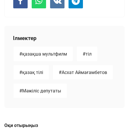
Ілмектер
#қазақша мультфилм
#тіл
#қазақ тілі
#Асхат Аймағамбетов
#Мәжіліс депутаты
Оқи отырыңыз