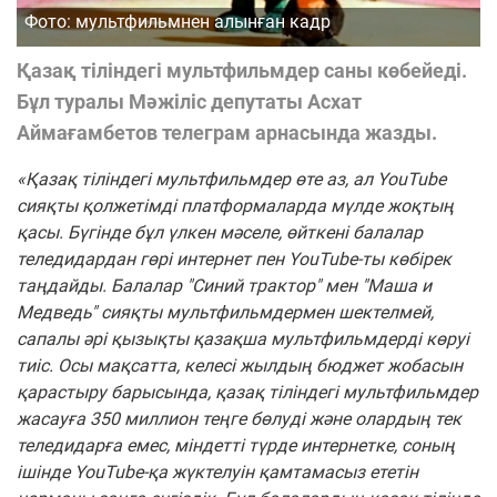
Фото: мультфильмнен алынған кадр
Қазақ тіліндегі мультфильмдер саны көбейеді.
Бұл туралы Мәжіліс депутаты Асхат
Аймағамбетов телеграм арнасында жазды.
«Қазақ тіліндегі мультфильмдер өте аз, ал YouTube
сияқты қолжетімді платформаларда мүлде жоқтың
қасы. Бүгінде бұл үлкен мәселе, өйткені балалар
теледидардан гөрі интернет пен YouTube-ты көбірек
таңдайды. Балалар "Синий трактор" мен "Маша и
Медведь" сияқты мультфильмдермен шектелмей,
сапалы әрі қызықты қазақша мультфильмдерді көруі
тиіс. Осы мақсатта, келесі жылдың бюджет жобасын
қарастыру барысында, қазақ тіліндегі мультфильмдер
жасауға 350 миллион теңге бөлуді және олардың тек
теледидарға емес, міндетті түрде интернетке, соның
ішінде YouTube-қа жүктелуін қамтамасыз ететін