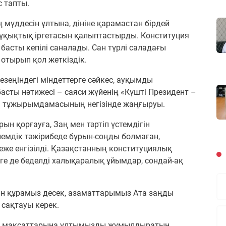
с тапты.
мүддесін ұлтына, дініне қарамастан бірдей
 құқықтық іргетасын қалыптастырды. Конституция
басты кепілі саналады. Сан түрлі саладағы
 отырып қол жеткіздік.
зеңіндегі міндеттерге сәйкес, ауқымды
сты нәтижесі – саяси жүйенің «Күшті Президент –
т» тұжырымдамасының негізінде жаңғыруы.
 қорғауға, Заң мен тәртіп үстемдігін
әлемдік тәжірибеде бұрын-соңды болмаған,
еже енгізілді. Қазақстанның конституциялық
е де беделді халықаралық ұйымдар, сондай-ақ
стан құрамыз десек, азаматтарымыз Ата заңды
 сақтауы керек.
ық мақсаттарына ұлтымызды жұмылдыратын