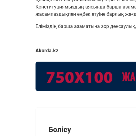
Конституциямыздың аясында барша азам
жасампаздықпен еңбек етуіне барлық жағд
Еліміздің барша азаматына зор денсаулық, 
Akorda.kz
Бөлісу