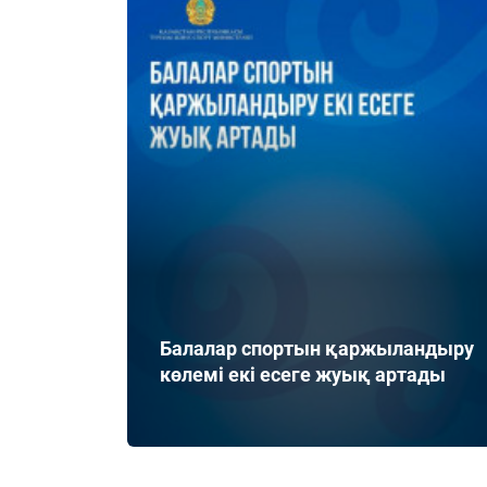
Балалар спортын қаржыландыру
көлемі екі есеге жуық артады