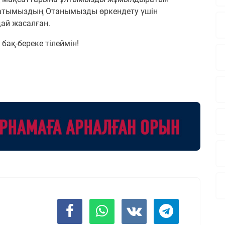
атымыздың Отанымызды өркендету үшін
ай жасалған.
бақ-береке тілеймін!