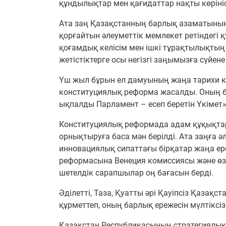
құндылықтар мен қағидаттар нақты көріні
Ата заң Қазақстанның барлық азаматының 
қорғайтын әлеуметтік мемлекет ретіндегі
қоғамдық келісім мен ішкі тұрақтылықтың 
жетістіктерге осы негізгі заңымызға сүйене
Үш жыл бұрын ел дамуының жаңа тарихи ке
конституциялық реформа жасалды. Оның ба
ықпалды Парламент – есеп беретін Үкіме
Конституциялық реформада адам құқықтарын
орнықтыруға баса мән берілді. Ата заңға 
инновациялық сипаттағы бірқатар жаңа ер
реформасына Венеция комиссиясы және өзг
шетелдік сарапшылар оң бағасын берді.
Әділетті, Таза, Қуатты әрі Қауіпсіз Қазақ
құрметтеп, оның барлық ережесін мүлтіксіз
Қазақстан Республикасының стратегиял