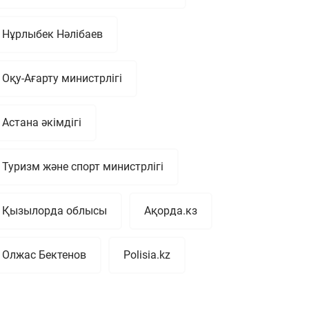
Нұрлыбек Нәлібаев
Оқу-Ағарту министрлігі
Астана әкімдігі
Туризм және спорт министрлігі
Қызылорда облысы
Ақорда.кз
Олжас Бектенов
Polisia.kz