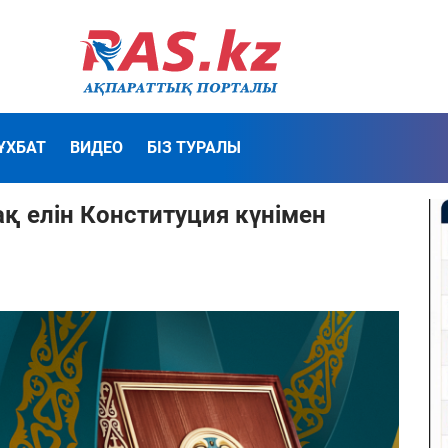
ҰХБАТ
ВИДЕО
БІЗ ТУРАЛЫ
 елін Конституция күнімен