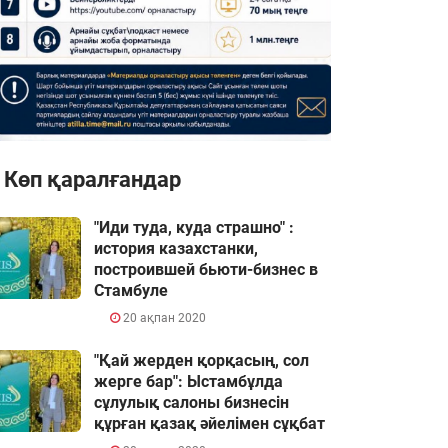
Көп қаралғандар
"Иди туда, куда страшно" :
история казахстанки,
построившей бьюти-бизнес в
Стамбуле
20 ақпан 2020
"Қай жерден қорқасың, сол
жерге бар": Ыстамбұлда
сұлулық салоны бизнесін
құрған қазақ әйелімен сұқбат