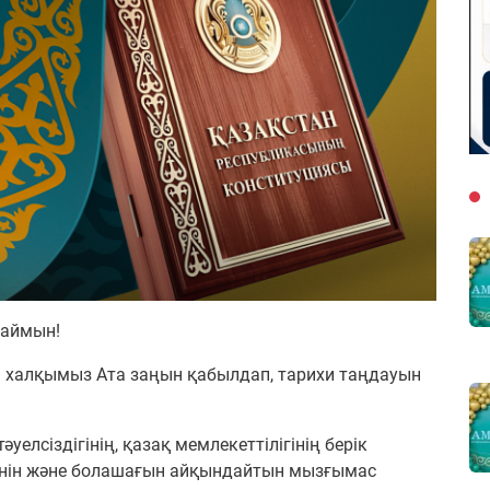
таймын!
 халқымыз Ата заңын қабылдап, тарихи таңдауын
елсіздігінің, қазақ мемлекеттілігінің берік
інін және болашағын айқындайтын мызғымас