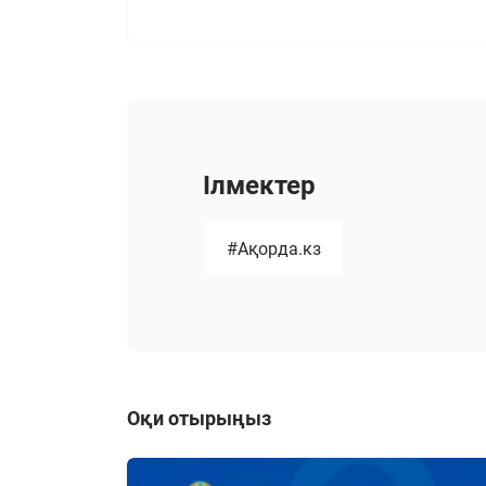
Ілмектер
#Ақорда.кз
Оқи отырыңыз