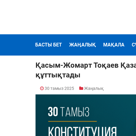
БАСТЫ БЕТ
ЖАҢАЛЫҚ
МАҚАЛА
С
Қасым-Жомарт Тоқаев Қазақ
құттықтады
30 тамыз 2025
Жаңалық