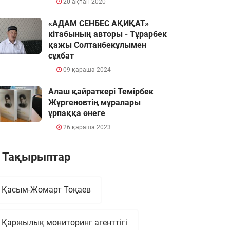
20 ақпан 2020
«АДАМ СЕНБЕС АҚИҚАТ»
кітабының авторы - Тұрарбек
қажы Солтанбекұлымен
сұхбат
09 қараша 2024
Алаш қайраткері Темірбек
Жүргеновтің мұралары
ұрпаққа өнеге
26 қараша 2023
Тақырыптар
Қасым-Жомарт Тоқаев
Қаржылық мониторинг агенттігі