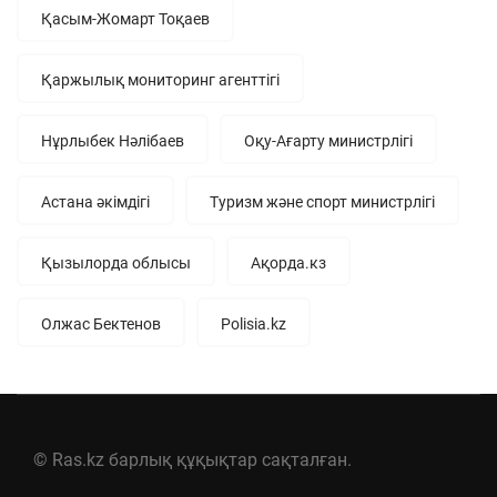
Қасым-Жомарт Тоқаев
Қаржылық мониторинг агенттігі
Нұрлыбек Нәлібаев
Оқу-Ағарту министрлігі
Астана әкімдігі
Туризм және спорт министрлігі
Қызылорда облысы
Ақорда.кз
Олжас Бектенов
Polisia.kz
© Ras.kz барлық құқықтар сақталған.