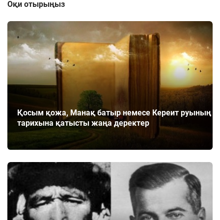
Оқи отырыңыз
Қосым қожа, Манақ батыр немесе Кереит руының
тарихына қатысты жаңа деректер