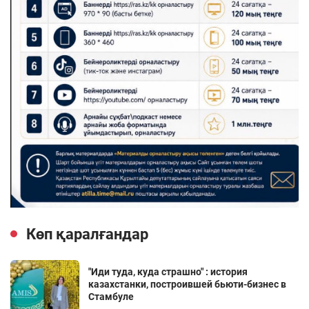
Көп қаралғандар
"Иди туда, куда страшно" : история
казахстанки, построившей бьюти-бизнес в
Стамбуле