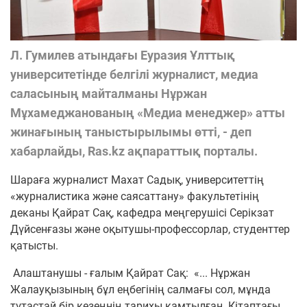
Л. Гумилев атындағы Еуразия Ұлттық
университетінде белгілі журналист, медиа
саласының майталманы Нұржан
Мұхамеджанованың «Медиа менеджер» атты
жинағының таныстырылымы өтті, - деп
хабарлайды, Ras.kz ақпараттық порталы.
Шараға журналист Махат Садық, университеттің
«журналистика және саясаттану» факультетінің
деканы Қайрат Сақ, кафедра меңгерушісі Серікзат
Дүйсенғазы және оқытушы-профессорлар, студенттер
қатысты.
Алаштанушы - ғалым Қайрат Сақ: «... Нұржан
Жалауқызының бұл еңбегінің салмағы сол, мұнда
тұтастай бір кезеңнің тарихы қамтылған. Кітаптағы