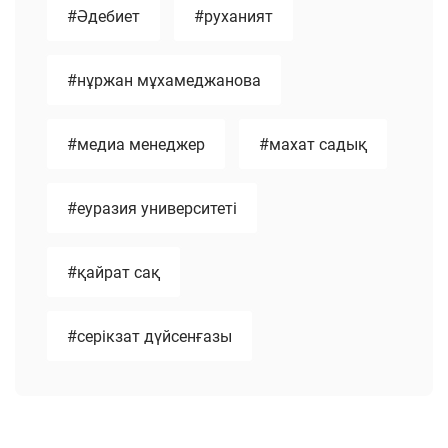
#Әдебиет
#руханият
#нұржан мұхамеджанова
#медиа менеджер
#махат садық
#еуразия университеті
#қайрат сақ
#серікзат дүйсенғазы