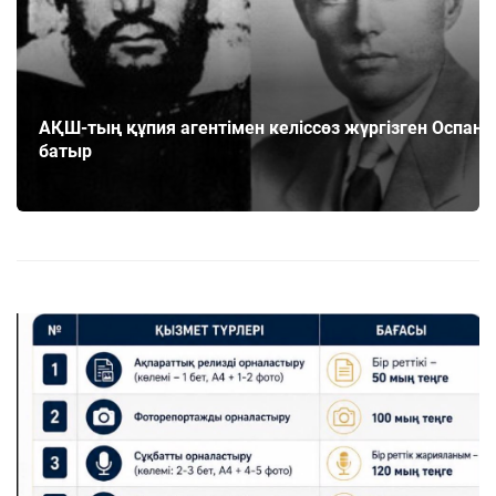
АҚШ-тың құпия агентімен келіссөз жүргізген Оспан
батыр