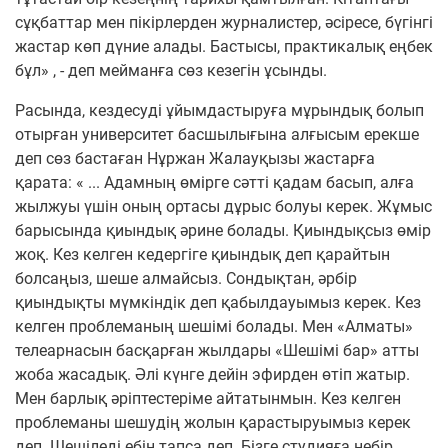
сұқбаттар мен пікірлерден журналистер, әсіресе, бүгінгі
жастар көп дүние алады. Бастысы, практикалық еңбек
бұл» , - деп мейманға сөз кезегін ұсынды.
Расында, кездесуді ұйымдастыруға мұрындық болып
отырған университет басшылығына алғысым ерекше
деп сөз бастаған Нұржан Жалауқызы жастарға
қарата: « ... Адамның өмірге сәтті қадам басып, алға
жылжуы үшін оның ортасы дұрыс болуы керек. Жұмыс
барысында қиындық әрине болады. Қиындықсыз өмір
жоқ. Кез келген кедергіге қиындық деп қарайтын
болсаңыз, шеше алмайсыз. Сондықтан, әрбір
қиындықты мүмкіндік деп қабылдауымыз керек. Кез
келген проблеманың шешімі болады. Мен «Алматы»
телеарнасын басқарған жылдары «Шешімі бар» атты
жоба жасадық. Әлі күнге дейін эфирден өтіп жатыр.
Мен барлық әріптестеріме айтатынмын. Кез келген
проблеманы шешудің жолын қарастыруымыз керек
деп. Шешіледі ебін тапса деп. Бізге студияға небір