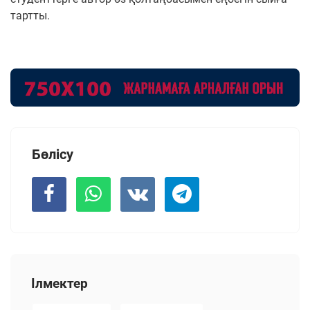
тартты.
Бөлісу
Ілмектер