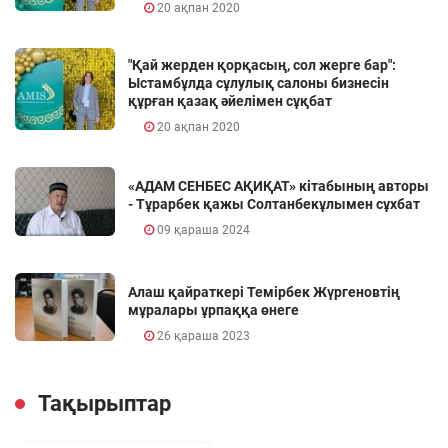
20 ақпан 2020
"Қай жерден қорқасың, сол жерге бар":
Ыстамбұлда сұлулық салоны бизнесін
құрған қазақ әйелімен сұқбат
20 ақпан 2020
«АДАМ СЕНБЕС АҚИҚАТ» кітабының авторы
- Тұрарбек қажы Солтанбекұлымен сұхбат
09 қараша 2024
Алаш қайраткері Темірбек Жүргеновтің
мұралары ұрпаққа өнеге
26 қараша 2023
Тақырыптар