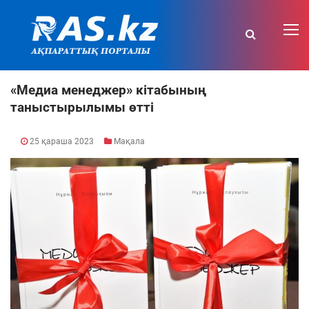
«Медиа менеджер» кітабының
таныстырылымы өтті
25 қараша 2023
Мақала