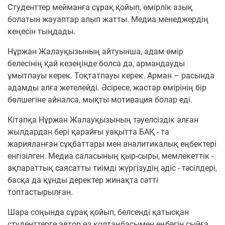
Студенттер мейманға сұрақ қойып, өмірлік азық
болатын жауаптар алып жатты. Медиа менеджердің
кеңесін тыңдады.
Нұржан Жалауқызының айтуынша, адам өмір
белесінің қай кезеңінде болса да, армандауды
ұмытпауы керек. Тоқтатпауы керек. Арман – расында
адамды алға жетелейді. Әсіресе, жастар өмірінің бір
бөлшегіне айналса, мықты мотивация болар еді.
Кітапқа Нұржан Жалауқызының тәуелсіздік алған
жылдардан бері қарайғы уақытта БАҚ - та
жарияланған сұқбаттары мен аналитикалық еңбектері
енгізілген. Медиа саласының қыр-сыры, мемлекеттік -
ақпараттық саясатты тиімді жүргізудің әдіс - тәсілдері,
басқа да құнды деректер жинақта сәтті
топтастырылған.
Шара соңында сұрақ қойып, белсенді қатысқан
студенттерге автор өз қолтаңбасымен еңбегін сыйға