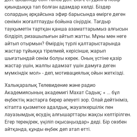
қиындыққа тап болған адамдар келді. Біздер
солардың әрқайсына эфир барысында өмірге деген
сенімін жоғалтпауды бойына сіңірдік. Тағдыр
тауқыметін тартқан қанша азаматтарымыз алғысын
білдіріп, ризашылығын айтып жатты. Мұны мен неге
айтып отырмын? Өмірдің түрлі қалтарыстарында
жастар тұйыққа тірелмей, керісінше, жарып
шығатындай сенім болуы керек. Оның үстіне қазір
жастар үшін, жалпы адамзат үшін дамуға деген
мүмкіндік мол» - деп, мотивациялық ойын жеткізді.
Халықаралық Телевидение және радио
Академиясының академигі Махат Садық: « ... бұл
еңбектің жастарға берер әлеуеті зор. Олай дейтініміз,
кітапта қызметке адалдық, жауапкершілік пен
лауазымдық өсудің алғышарттары жақсы келтірілген.
Егер тереңірек, үңіліп оқысаңыздар» деді. Бір сөзбен
айтқанда, құнды еңбек деп атап өтті.