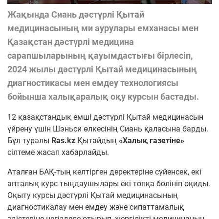
Жақында Сиань дәстүрлі Қытай
медицинасының ми аурулары емханасы мен
Қазақстан дәстүрлі медицина
сарапшыларының қауымдастығы бірлесіп,
2024 жылы дәстүрлі Қытай медицинасының
диагностикасы мен емдеу технологиясы
бойынша халықаралық оқу курсын бастады.
12 қазақстандық емші дәстүрлі Қытай медицинасын
үйрену үшін Шэньси өлкесінің Сиань қаласына барды.
Бұл туралы
Ras.kz
Қытайдың
«Халық газетіне»
сілтеме жасап хабарлайды.
Аталған БАҚ-тың келтірген деректеріне сүйенсек, екі
апталық курс тыңдаушылары екі топқа бөлініп оқиды.
Оқыту курсы дәстүрлі Қытай медицинасының
диагностикалау мен емдеу және сипаттамалық
әдістеріне негізделе отырып, жергілікті медицинаның