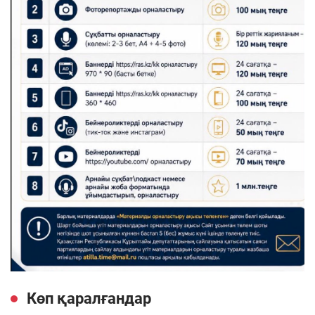
Көп қаралғандар