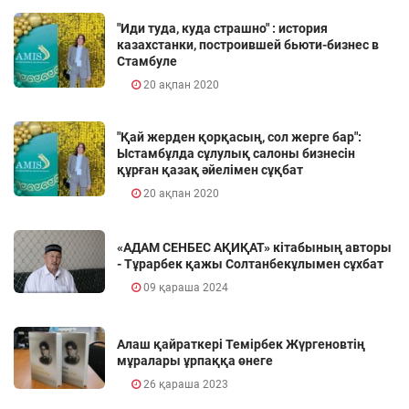
"Иди туда, куда страшно" : история
казахстанки, построившей бьюти-бизнес в
Стамбуле
20 ақпан 2020
"Қай жерден қорқасың, сол жерге бар":
Ыстамбұлда сұлулық салоны бизнесін
құрған қазақ әйелімен сұқбат
20 ақпан 2020
«АДАМ СЕНБЕС АҚИҚАТ» кітабының авторы
- Тұрарбек қажы Солтанбекұлымен сұхбат
09 қараша 2024
Алаш қайраткері Темірбек Жүргеновтің
мұралары ұрпаққа өнеге
26 қараша 2023