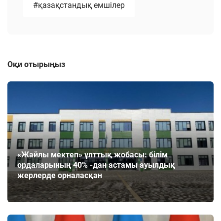
#қазақстандық емшілер
Оқи отырыңыз
«Жайлы мектеп» ұлттық жобасы: білім
ордаларының 40% -дан астамы ауылдық
жерлерде орналасқан