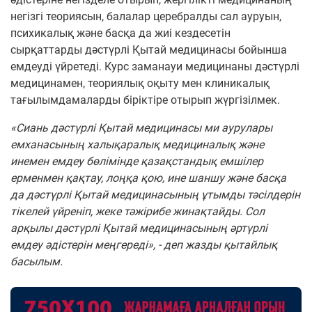
негізгі теориясын, балалар церебралды сал ауруын,
психикалық және басқа да жиі кездесетін
сырқаттарды дәстүрлі Қытай медицинасы бойынша
емдеуді үйретеді. Курс заманауи медицинаны дәстүрлі
медицинамен, теориялық оқыту мен клиникалық
тағылымдамаларды біріктіре отырып жүргізілмек.
«Сиань дәстүрлі Қытай медицинасы ми аурулары
емханасының халықаралық медициналық және
инемен емдеу бөлімінде қазақстандық емшілер
ерменмен қақтау, лоңқа қою, ине шаншу және басқа
да дәстүрлі Қытай медицинасының ұтымды тәсілдерін
тікелей үйреніп, жеке тәжірибе жинақтайды. Сол
арқылы дәстүрлі Қытай медицинасының әртүрлі
емдеу әдістерін меңгереді», - деп жазды қытайлық
басылым.