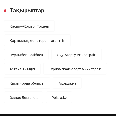
Тақырыптар
Қасым-Жомарт Тоқаев
Қаржылық мониторинг агенттігі
Нұрлыбек Нәлібаев
Оқу-Ағарту министрлігі
Астана әкімдігі
Туризм және спорт министрлігі
Қызылорда облысы
Ақорда.кз
Олжас Бектенов
Polisia.kz