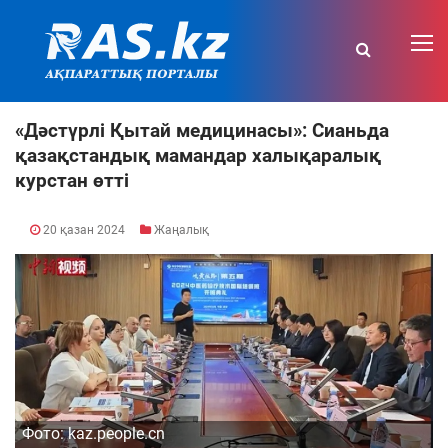
«Дәстүрлі Қытай медицинасы»: Сианьда
қазақстандық мамандар халықаралық
курстан өтті
20 қазан 2024
Жаңалық
Фото: kaz.people.cn