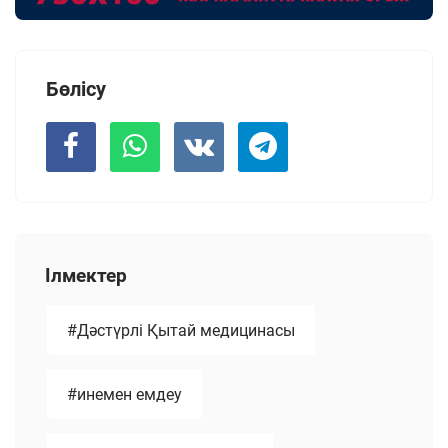
Бөлісу
Ілмектер
#Дәстүрлі Қытай медицинасы
#инемен емдеу