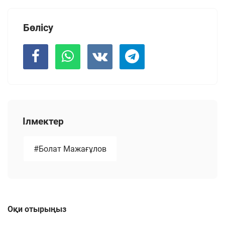
Бөлісу
Ілмектер
#Болат Мажағұлов
Оқи отырыңыз