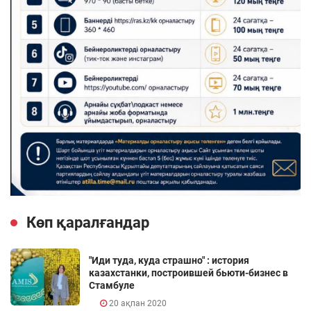
Көп қаралғандар
"Иди туда, куда страшно" : история
казахстанки, построившей бьюти-бизнес в
Стамбуле
20 ақпан 2020