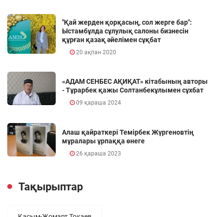
"Қай жерден қорқасың, сол жерге бар":
Ыстамбұлда сұлулық салоны бизнесін
құрған қазақ әйелімен сұқбат
20 ақпан 2020
«АДАМ СЕНБЕС АҚИҚАТ» кітабының авторы
- Тұрарбек қажы Солтанбекұлымен сұхбат
09 қараша 2024
Алаш қайраткері Темірбек Жүргеновтің
мұралары ұрпаққа өнеге
26 қараша 2023
Тақырыптар
Қасым-Жомарт Тоқаев