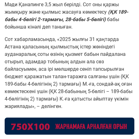
Мәди Қанапинге 3,5 жыл берілді. Сот оны қаржы
жымқыру және қылмыс жасауға көмектесу
(ҚК 189-
бабы 4-бөлігі 2-тармағы, 28-бабы 5-бөлігі)
бабы
бойынша кінәлі деп таныған.
Сот хабарламасында, «2025 жылғы 31 қаңтарда
Астана қаласының қылмыстық істер жөніндегі
ауданаралық соты өзінің қызмет бабын пайдалана
отырып, адамдар тобының алдын ала сөз
байласуымен, аса ірі мөлшерде сеніп тапсырылған
бюджет қаражатын талан-таражға салғаны үшін (ҚК
189-бабы 4-бөлігінің 2) тармағы) М.-ға, сондай-ақ оған
көмектескені үшін (ҚК 28-бабының 5-бөлігі – 189-бабы
4-бөлігінің 2) тармағы) К.-ға қатысты айыптау үкімін
жариялады», – делінген.