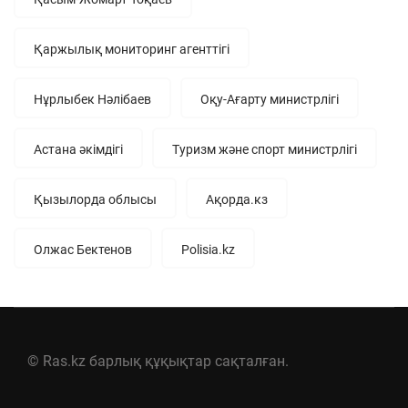
Қаржылық мониторинг агенттігі
Нұрлыбек Нәлібаев
Оқу-Ағарту министрлігі
Астана әкімдігі
Туризм және спорт министрлігі
Қызылорда облысы
Ақорда.кз
Олжас Бектенов
Polisia.kz
© Ras.kz барлық құқықтар сақталған.