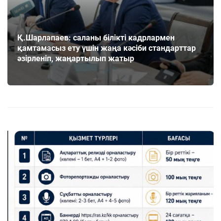
Қ.Шарлапаев: саланы білікті кадрлармен
қамтамасыз ету үшін жаңа кәсіби стандарттар
әзірленіп, жаңартылып жатыр