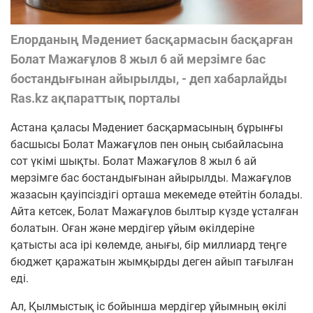
Елорданың Мәдениет басқармасын басқарған
Болат Мажағұлов 8 жыл 6 ай мерзімге бас
бостандығынан айырылды, - деп хабарлайды
Ras.kz ақпараттық порталы
Астана қаласы Мәдениет басқармасының бұрынғы
басшысы Болат Мажағұлов пен оның сыбайласына
сот үкімі шықты. Болат Мажағұлов 8 жыл 6 ай
мерзімге бас бостандығынан айырылды. Мажағұлов
жазасын қауіпсіздігі орташа мекемеде өтейтін болады.
Айта кетсек, Болат Мажағұлов былтыр күзде ұсталған
болатын. Оған және мердігер ұйым өкілдеріне
қатысты аса ірі көлемде, анығы, бір миллиард теңге
бюджет қаражатын жымқырды деген айып тағылған
еді.
Ал, Қылмыстық іс бойынша мердігер ұйымның өкілі