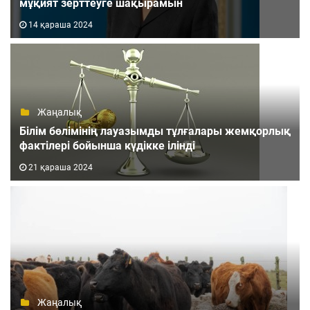
мұқият зерттеуге шақырамын
14 қараша 2024
Жаңалық
Білім бөлімінің лауазымды тұлғалары жемқорлық
фактілері бойынша күдікке ілінді
21 қараша 2024
Жаңалық