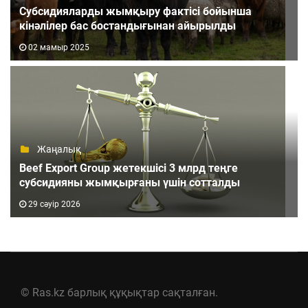
Субсидияларды жымқыру фактісі бойынша
кінәлілер бас бостандығынан айырылды
02 мамыр 2025
Жаңалық
Beef Export Group жетекшісі 3 млрд теңге
субсидияны жымқырғаны үшін сотталды
29 сәуір 2026
© Ras.kz барлық құқықтар сақталған.