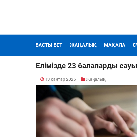
БАСТЫ БЕТ
ЖАҢАЛЫҚ
МАҚАЛА
С
Елімізде 23 балаларды са
13 қаңтар 2025
Жаңалық