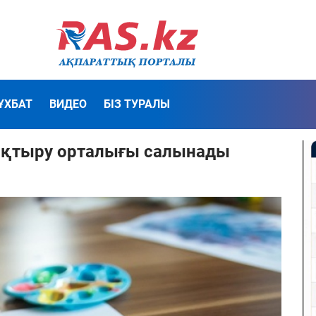
ҰХБАТ
ВИДЕО
БІЗ ТУРАЛЫ
уықтыру орталығы салынады