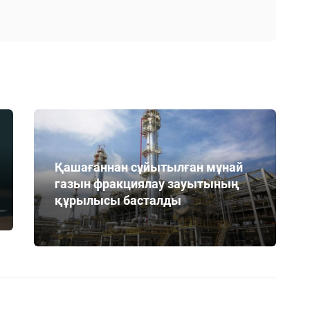
Қашағаннан сұйытылған мұнай
газын фракциялау зауытының
құрылысы басталды