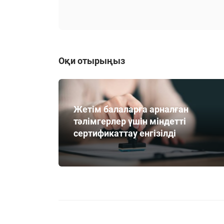
Оқи отырыңыз
Жетім балаларға арналған
тәлімгерлер үшін міндетті
сертификаттау енгізілді