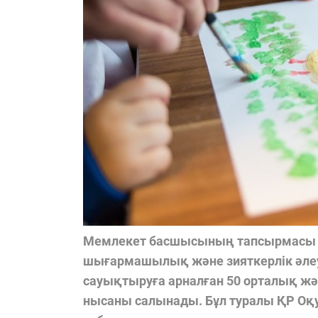
Мемлекет басшысының тапсырмасы б
шығармашылық және зияткерлік әле
сауықтыруға арналған 50 орталық жә
нысаны салынады. Бұл туралы ҚР Оқу-