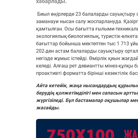
хабарлады.
Биыл өңірлерде 23 балаларды сауықтыру о
заманауи нысан салу жоспарлануда.
Қазір
қамтылған. Осы бағытта ғылыми-техникалы
экологиялық-биологиялық, туристік-өлкета
бағыттар бойынша мектептен тыс 1 713 ұйы
202-ден астам балаларды сауықтыру ортал
негізде жұмыс істейді.
Өмірлік қиын жағда
келеді. Алғаш рет девиантты мінез-құлқы 
проактивті форматта бірінші кезектілік ба
Айта кетейік, жаңа нысандардың құрылы
берудің қолжетімділігі мен сапасын артты
жүргізіледі. Бұл бастамалар оқушылар м
жасайды.