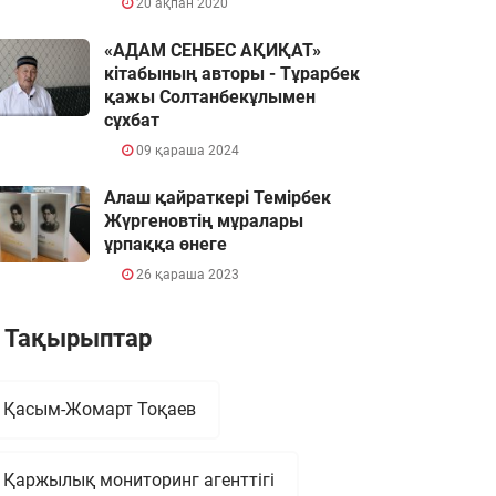
20 ақпан 2020
«АДАМ СЕНБЕС АҚИҚАТ»
кітабының авторы - Тұрарбек
қажы Солтанбекұлымен
сұхбат
09 қараша 2024
Алаш қайраткері Темірбек
Жүргеновтің мұралары
ұрпаққа өнеге
26 қараша 2023
Тақырыптар
Қасым-Жомарт Тоқаев
Қаржылық мониторинг агенттігі