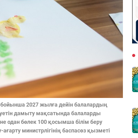
ойынша 2027 жылға дейін балалардың
уетін дамыту мақсатында балаларды
не одан бөлек 100 қосымша білім беру
ағарту министрлігінің баспасөз қызметі