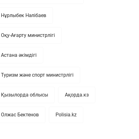
Нұрлыбек Нәлібаев
Оқу-Ағарту министрлігі
Астана әкімдігі
Туризм және спорт министрлігі
Қызылорда облысы
Ақорда.кз
Олжас Бектенов
Polisia.kz