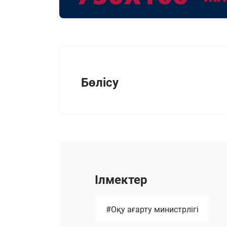
Бөлісу
Ілмектер
#Оқу ағарту министрлігі