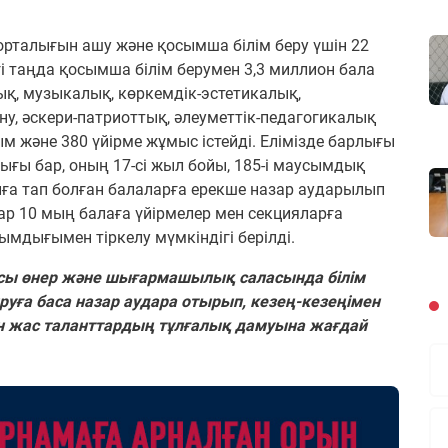
рталығын ашу және қосымша білім беру үшін 22
гі таңда қосымша білім берумен 3,3 миллион бала
қ, музыкалық, көркемдік-эстетикалық,
ну, әскери-патриоттық, әлеуметтік-педагогикалық
м және 380 үйірме жұмыс істейді. Елімізде барлығы
ығы бар, оның 17-сі жыл бойы, 185-і маусымдық
йға тап болған балаларға ерекше назар аударылып
бар 10 мың балаға үйірмелер мен секцияларға
сымдығымен тіркелу мүмкіндігі берілді.
сы өнер және шығармашылық саласында білім
руға баса назар аудара отырып, кезең-кезеңімен
ен жас таланттардың тұлғалық дамуына жағдай