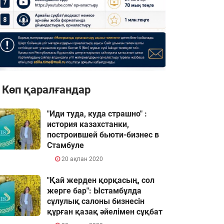
Көп қаралғандар
"Иди туда, куда страшно" :
история казахстанки,
построившей бьюти-бизнес в
Стамбуле
20 ақпан 2020
"Қай жерден қорқасың, сол
жерге бар": Ыстамбұлда
сұлулық салоны бизнесін
құрған қазақ әйелімен сұқбат