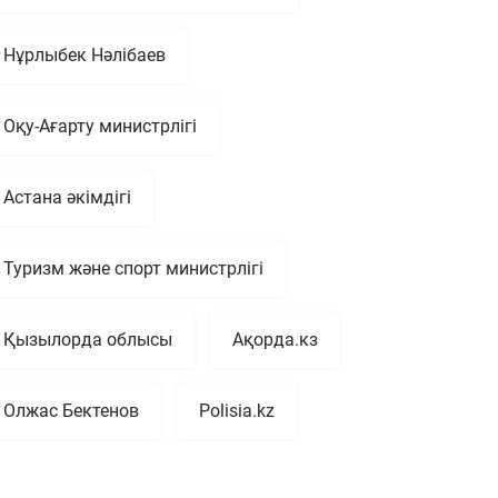
Нұрлыбек Нәлібаев
Оқу-Ағарту министрлігі
Астана әкімдігі
Туризм және спорт министрлігі
Қызылорда облысы
Ақорда.кз
Олжас Бектенов
Polisia.kz