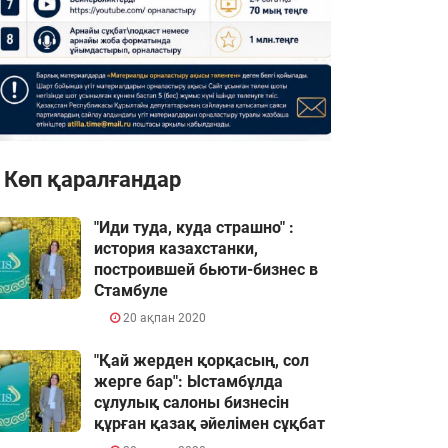
Көп қаралғандар
"Иди туда, куда страшно" :
история казахстанки,
построившей бьюти-бизнес в
Стамбуле
20 ақпан 2020
"Қай жерден қорқасың, сол
жерге бар": Ыстамбұлда
сұлулық салоны бизнесін
құрған қазақ әйелімен сұқбат