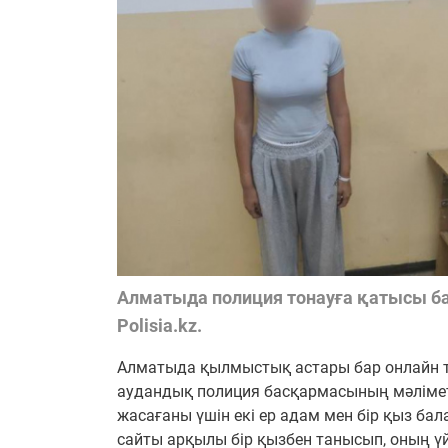
Алматыда полиция тонауға қатысы ба
Polisia.kz.
Алматыда қылмыстық астары бар онлайн 
аудандық полиция басқармасының мәлімет
жасағаны үшін екі ер адам мен бір қыз бал
сайты арқылы бір қызбен танысып, оның ү