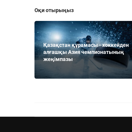
Оқи отырыңыз
Қазақстан құрамасы - хоккейден
алғашқы Азия чемпионатының
жеңімпазы