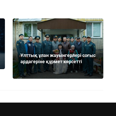
Ұлттық ұлан жауынгерлері соғыс
ардагеріне құрмет көрсетті