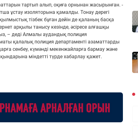
 заттарын тартып алып, оқиға орнынан жасырынған. -
ытша ұстау изоляторына қамалды. Тонау дерегі
ылмыстық тізбек бұған дейін де қаланың басқа
рнет арқылы танысу кезінде, әсіресе алғашқы
ыз, – деді Алмалы аудандық полиция
маты қалалық полиция департаменті азаматтарды
рға сенбеу, күмәнді мекенжайларға бармау және
ындарына міндетті түрде хабарлау қажет.