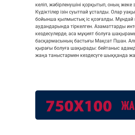
келіп, жәбірленушіні қорқытып, оның жеке
Күдіктілер ізін суытпай ұсталды. Олар уақ
бойынша қылмыстық іс қозғалды. Мұндай қ
аудандарында тіркелген. Азаматтарды инте
кездесулерде, аса мұқият болуға шақырам
басқармасының бастығы Мақсат Пшан. Ал
қырағы болуға шақырады: бейтаныс адамда
жаңа таныстармен кездесуге шыққанда жақ