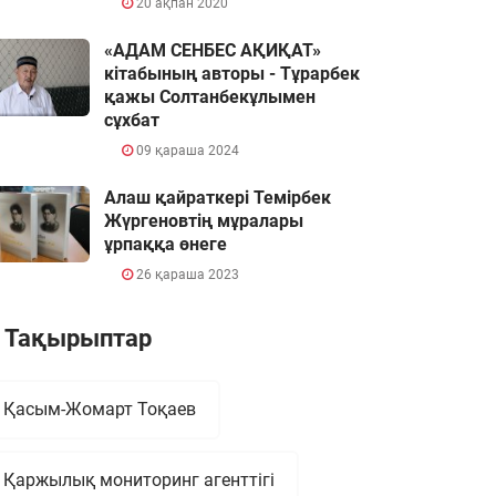
20 ақпан 2020
«АДАМ СЕНБЕС АҚИҚАТ»
кітабының авторы - Тұрарбек
қажы Солтанбекұлымен
сұхбат
09 қараша 2024
Алаш қайраткері Темірбек
Жүргеновтің мұралары
ұрпаққа өнеге
26 қараша 2023
Тақырыптар
Қасым-Жомарт Тоқаев
Қаржылық мониторинг агенттігі