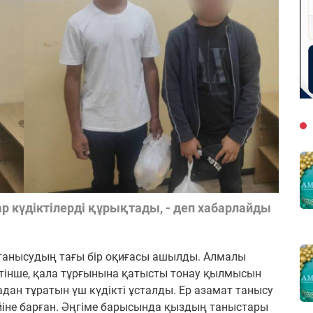
р күдіктілерді құрықтады, - деп хабарлайды
танысудың тағы бір оқиғасы ашылды. Алмалы
інше, қала тұрғынына қатысты тонау қылмысын
адан тұратын үш күдікті ұсталды. Ер азамат танысу
йіне барған. Әңгіме барысында қыздың таныстары