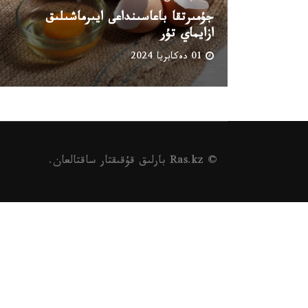
جۇمىرتقا باعاسىنداعى ايىرماشىلىق
ازايماي تۇر
01 دەكابريا 2024
© Ras.kz بارلىق قۇقىقتار ساقتالعان.