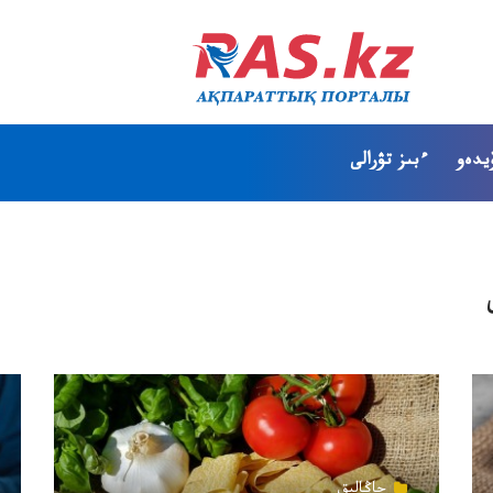
يدەو
ءبىز تۋرالى
جاڭالىق