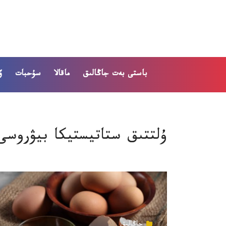
باستى بەت
جاڭالىق
ماقالا
سۇحبات
ۆ
ۇلتتىق ستاتيستيكا بيۋروسى
جاڭالىق