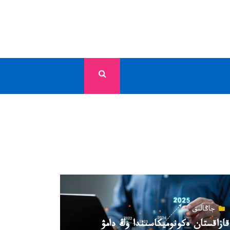
جاڭالىق
قازاقستان ەكونوميكاسىندا وڭ دامۋ