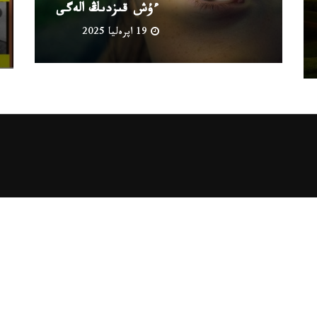
ءۇش قىزدىڭ الەگى
19 اپرەليا 2025