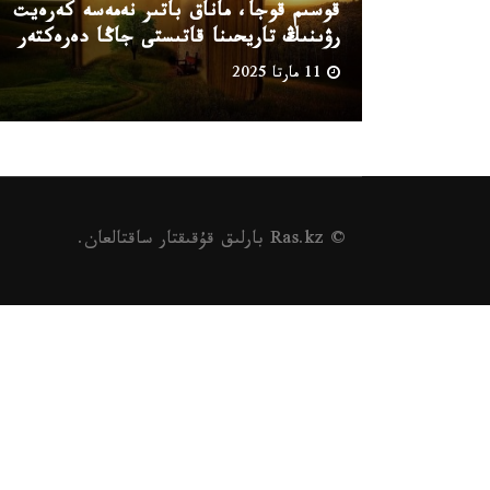
قوسىم قوجا، ماناق باتىر نەمەسە كەرەيت
رۋىنىڭ تاريحىنا قاتىستى جاڭا دەرەكتەر
11 مارتا 2025
© Ras.kz بارلىق قۇقىقتار ساقتالعان.