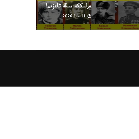
ەرلىككە مىڭ تاعزىم!
11 مايا 2026