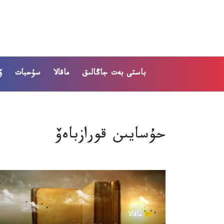
باستى بەت
جاڭالىق
ماقالا
سۇحبات
ۆ
حۇسايىن قورازباەۆ
ماقالا