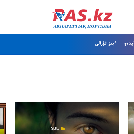
يدەو
ءبىز تۋرالى
ماقالا