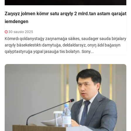
Zaŋsyz jolmen kömır satu arqyly 2 mlrd.tan astam qarajat
iemdengen
30 sausio 2025
Kömırdı qoldanystaǧy zaŋnamaǧa säikes, saudager sauda birjalary
arqyly bäsekelestıktı damytuǧa, deldaldarsyz, onyŋ ädıl baǧasyn
qalyptastyruǧa yqpal jasauǧa tiıs bolatyn. Sony...