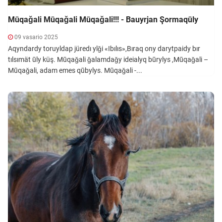
Mūqaǧali Mūqaǧali Mūqaǧali!!! - Bauyrjan Şormaqūly
09 vasario 2025
Aqyndardy toruyldap jüredı ylǧi «Ibılıs»,Bıraq ony darytpaidy bır
tılsımät ūly küş. Mūqaǧali ǧalamdaǧy ideialyq būrylys ,Mūqaǧali –
Mūqaǧali, adam emes qūbylys. Mūqaǧali -...