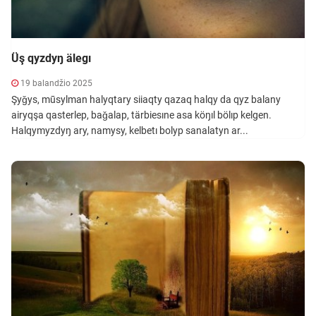
Üş qyzdyŋ älegı
19 balandžio 2025
Şyǧys, mūsylman halyqtary siiaqty qazaq halqy da qyz balany
airyqşa qasterlep, baǧalap, tärbiesıne asa köŋıl bölıp kelgen.
Halqymyzdyŋ ary, namysy, kelbetı bolyp sanalatyn ar...