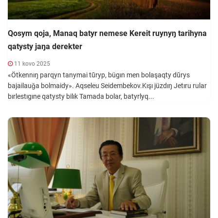
Qosym qoja, Manaq batyr nemese Kereit ruynyŋ tarihyna
qatysty jaŋa derekter
11 kovo 2025
«Ötkennıŋ parqyn tanymai tūryp, bügın men bolaşaqty dūrys
bajailauǧa bolmaidy». Aqseleu Seidembekov.Kışı jüzdıŋ Jetıru rular
bırlestıgıne qatysty bilık Tamada bolar, batyrlyq...