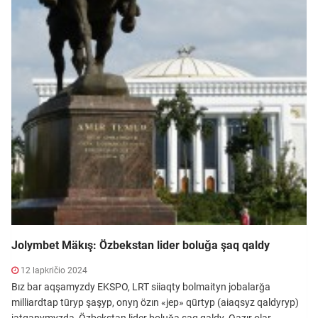
Jolymbet Mäkış: Özbekstan lider boluǧa şaq qaldy
12 lapkričio 2024
Bız bar aqşamyzdy EKSPO, LRT siiaqty bolmaityn jobalarǧa
milliardtap tūryp şaşyp, onyŋ özın «jep» qūrtyp (aiaqsyz qaldyryp)
jatqanymyzda, Özbekstan lider boluǧa şaq qaldy. Qazır olar...