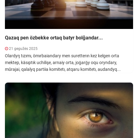
Qazaq pen özbekke ortaq batyr bolǧandar...
21 gegužės 2025
Olardyŋ tızımı, ömırbaiandary men suretterın kez kelgen orta
mektep, käsıptık uchilişe, arnaiy orta, joǧarǧy oqu oryndary,
mūrajai, qalalyq partiia komitetı, atqaru komitetı, audandyq...