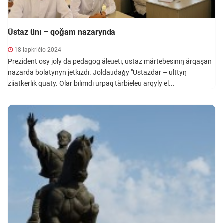
Ūstaz ünı – qoǧam nazarynda
18 lapkričio 2024
Prezident osy joly da pedagog äleuetı, ūstaz märtebesınıŋ ärqaşan
nazarda bolatynyn jetkızdı. Joldaudaǧy "Ūstazdar – ūlttyŋ
ziiatkerlık quaty. Olar bılımdı ūrpaq tärbieleu arqyly el...