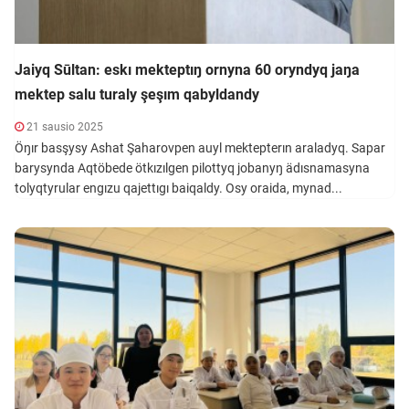
Jaiyq Sūltan: eskı mekteptıŋ ornyna 60 oryndyq jaŋa
mektep salu turaly şeşım qabyldandy
21 sausio 2025
Öŋır basşysy Ashat Şaharovpen auyl mektepterın araladyq. Sapar
barysynda Aqtöbede ötkızılgen pilottyq jobanyŋ ädısnamasyna
tolyqtyrular engızu qajettıgı baiqaldy. Osy oraida, mynad...