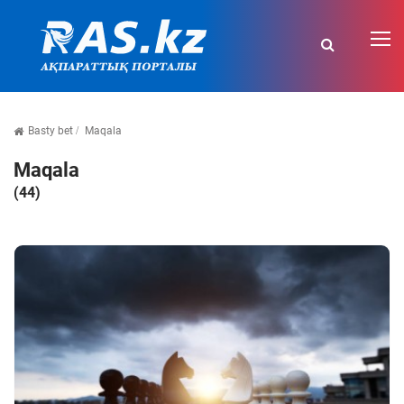
Basty bet
Maqala
Maqala
(44)