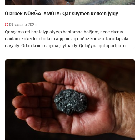
Ūlarbek NŪRǦALYMŪLY: Qar suymen ketken jylqy
09 vasario 2025
Qanşama ret baptalyp otyryp bastamaq bolǧam, nege ekenın
qaidam, kökeidegı körkem äŋgıme aq qaǧaz körse attai ürkıp ala
qaşady. Odan keiın maŋyna juytpaidy. Qūlaǧyna qol apartpai o...