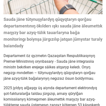
Sauda jäne tūtynuşylardyŋ qūqyqtaryn qorǧau
departamentınıŋ ökılderı ışkı sauda jäne äleumettık
maŋyzy bar azyq-tülık tauarlaryna baǧa
monitoringı boiynşa jürgızılıp jatqan jūmystar turaly
baiandady
Departament öz qyzmetın Qazaqstan Respublikasynyŋ
Premer-Ministrınıŋ orynbasary - Sauda jäne integrasiia
ministrı bekıtken erejege säikes atqaryp keledı. Onyŋ
negızgı mındetterı – tūtynuşylardyŋ qūqyqtaryn qorǧau
jäne azyq-tülık baǧalarynyŋ negızsız ösuın boldyrmau.
2025 jyldyŋ alǧaşqy üş aiynda departament elektrondyq
şot-fakturalarǧa taldau jürgızıp, arnaiy qūrylǧan
komissiianyŋ kömegımen äleumettık maŋyzy bar azyq-
tülıkterge sauda üstemesın zaŋsyz kötergen 53 käsıpkerdı