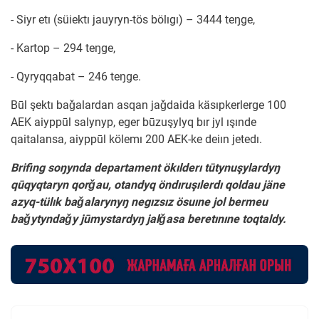
- Siyr etı (süiektı jauyryn-tös bölıgı) – 3444 teŋge,
- Kartop – 294 teŋge,
- Qyryqqabat – 246 teŋge.
Būl şektı baǧalardan asqan jaǧdaida käsıpkerlerge 100
AEK aiyppūl salynyp, eger būzuşylyq bır jyl ışınde
qaitalansa, aiyppūl kölemı 200 AEK-ke deiın jetedı.
Brifing soŋynda departament ökılderı tūtynuşylardyŋ
qūqyqtaryn qorǧau, otandyq öndıruşılerdı qoldau jäne
azyq-tülık baǧalarynyŋ negızsız ösuıne jol bermeu
baǧytyndaǧy jūmystardyŋ jalǧasa beretınıne toqtaldy.