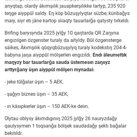
anyqtap, olardy äkımşılık jauapkerşılıkke tartyp, 235 920
teŋge aiyppūl saldy. Eŋ köp būzuşylyqtar süzbe, künbaǧys
maiy, siyr etı jäne kartop siiaqty tauarlarǧa qatysty tırkeldı.
Brifing barysynda 2025 jylǧy 10 qaŋtarda QR Zaŋyna
engızılgen özgerıster turaly da aityldy. Būl özgerısterge
säikes, Äkımşılık qūqyqbūzuşylyq turaly kodekstıŋ 204-4-
babyna jaŋa aiyppūl mölşerlerı engızıldı.
Endı äleumettık
maŋyzy bar tauarlarǧa sauda üstemesın zaŋsyz
arttyrǧany üşın aiyppūl mölşerı mynadai:
- jeke tūlǧalar üşın – 5 AEK,
- şaǧyn biznes üşın – 35 AEK,
- ırı käsıpkerler üşın – 150 AEK-ke deiın.
Ūlytau oblysy äkımdıgınıŋ 2025 jylǧy 26 nauryzdaǧy
qaulysymen 1 toqsanǧa bölşek saudadaǧy şektı baǧalar
bekıtıldı: