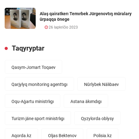
Alaş qairatkerı Temırbek Jürgenovtıŋ mūralary
ūrpaqqa önege
26 lapkričio 2023
Taqyryptar
Qasym-Jomart Toqaev
Qarjylyq monitoring agenttıgı
Nūrlybek Nälıbaev
Oqu-Aǧartu ministrlıgı
Astana äkımdıgı
Turizm jäne sport ministrlıgı
Qyzylorda oblysy
Aqorda.kz
Oljas Bektenov
Polisia.kz