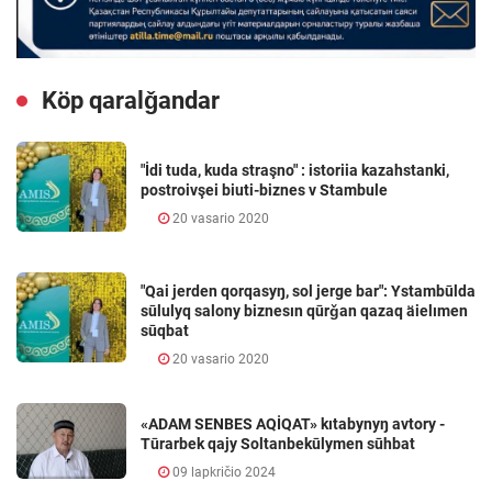
Köp qaralǧandar
"İdi tuda, kuda straşno" : istoriia kazahstanki,
postroivşei biuti-biznes v Stambule
20 vasario 2020
"Qai jerden qorqasyŋ, sol jerge bar": Ystambūlda
sūlulyq salony biznesın qūrǧan qazaq äielımen
sūqbat
20 vasario 2020
«ADAM SENBES AQİQAT» kıtabynyŋ avtory -
Tūrarbek qajy Soltanbekūlymen sūhbat
09 lapkričio 2024