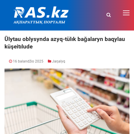
Ūlytau oblysynda azyq-tülık baǧalaryn baqylau
küşeitılude
16 balandžio 2025
Jaŋalyq