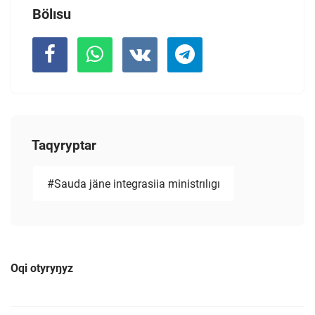
Bölısu
Taqyryptar
#Sauda jäne integrasiia ministrılıgı
Oqi otyryŋyz