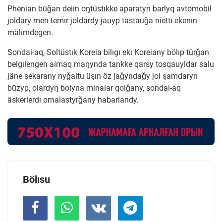
Phenian būǧan deiın oŋtüstıkke aparatyn barlyq avtomobil
joldary men temır joldardy jauyp tastauǧa niettı ekenın
mälımdegen.
Sondai-aq, Soltüstık Koreia bilıgı ekı Koreiany bölıp tūrǧan
belgılengen aimaq maŋynda tankke qarsy tosqauyldar salu
jäne şekarany nyǧaitu üşın öz jaǧyndaǧy jol şamdaryn
būzyp, olardyŋ boiyna minalar qoiǧany, sondai-aq
äskerlerdı ornalastyrǧany habarlandy.
Bölısu