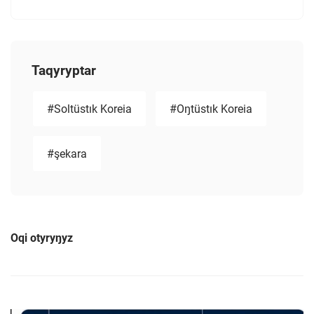
Taqyryptar
#Soltüstık Koreia
#Oŋtüstık Koreia
#şekara
Oqi otyryŋyz