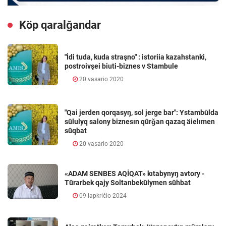
Köp qaralǧandar
"İdi tuda, kuda straşno" : istoriia kazahstanki,
postroivşei biuti-biznes v Stambule
20 vasario 2020
"Qai jerden qorqasyŋ, sol jerge bar": Ystambūlda
sūlulyq salony biznesın qūrǧan qazaq äielımen
sūqbat
20 vasario 2020
«ADAM SENBES AQİQAT» kıtabynyŋ avtory -
Tūrarbek qajy Soltanbekūlymen sūhbat
09 lapkričio 2024