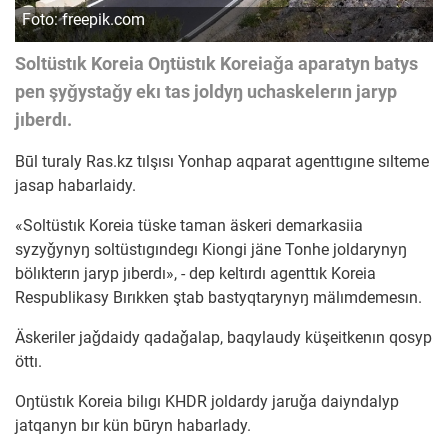
Foto: freepik.com
Soltüstık Koreia Oŋtüstık Koreiaǧa aparatyn batys
pen şyǧystaǧy ekı tas joldyŋ uchaskelerın jaryp
jıberdı.
Būl turaly Ras.kz tılşısı Yonhap aqparat agenttıgıne sılteme
jasap habarlaidy.
«Soltüstık Koreia tüske taman äskeri demarkasiia
syzyǧynyŋ soltüstıgındegı Kiongi jäne Tonhe joldarynyŋ
bölıkterın jaryp jıberdı», - dep keltırdı agenttık Koreia
Respublikasy Bırıkken ştab bastyqtarynyŋ mälımdemesın.
Äskeriler jaǧdaidy qadaǧalap, baqylaudy küşeitkenın qosyp
öttı.
Oŋtüstık Koreia bilıgı KHDR joldardy jaruǧa daiyndalyp
jatqanyn bır kün būryn habarlady.