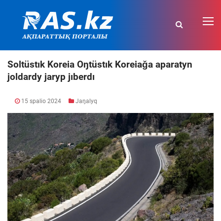
Soltüstık Koreia Oŋtüstık Koreiaǧa aparatyn
joldardy jaryp jıberdı
15 spalio 2024
Jaŋalyq