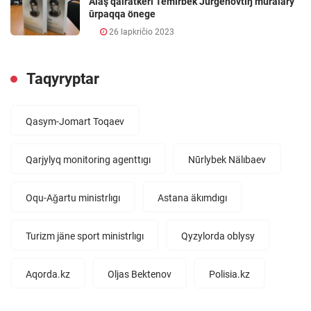
Alaş qairatkerı Temırbek Jürgenovtıŋ mūralary
ūrpaqqa önege
26 lapkričio 2023
Taqyryptar
Qasym-Jomart Toqaev
Qarjylyq monitoring agenttıgı
Nūrlybek Nälıbaev
Oqu-Aǧartu ministrlıgı
Astana äkımdıgı
Turizm jäne sport ministrlıgı
Qyzylorda oblysy
Aqorda.kz
Oljas Bektenov
Polisia.kz