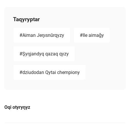
Taqyryptar
#Aiman Jeŋısnūrqyzy
#Ile aimaǧy
#Şyŋjandyq qazaq qyzy
#dziudodan Qytai chempiony
Oqi otyryŋyz