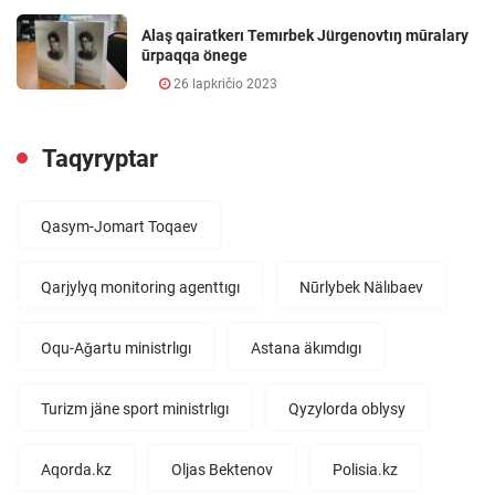
Alaş qairatkerı Temırbek Jürgenovtıŋ mūralary
ūrpaqqa önege
26 lapkričio 2023
Taqyryptar
Qasym-Jomart Toqaev
Qarjylyq monitoring agenttıgı
Nūrlybek Nälıbaev
Oqu-Aǧartu ministrlıgı
Astana äkımdıgı
Turizm jäne sport ministrlıgı
Qyzylorda oblysy
Aqorda.kz
Oljas Bektenov
Polisia.kz