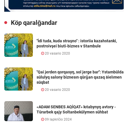
Köp qaralǧandar
"İdi tuda, kuda straşno" : istoriia kazahstanki,
postroivşei biuti-biznes v Stambule
20 vasario 2020
"Qai jerden qorqasyŋ, sol jerge bar": Ystambūlda
sūlulyq salony biznesın qūrǧan qazaq äielımen
sūqbat
20 vasario 2020
«ADAM SENBES AQİQAT» kıtabynyŋ avtory -
Tūrarbek qajy Soltanbekūlymen sūhbat
09 lapkričio 2024