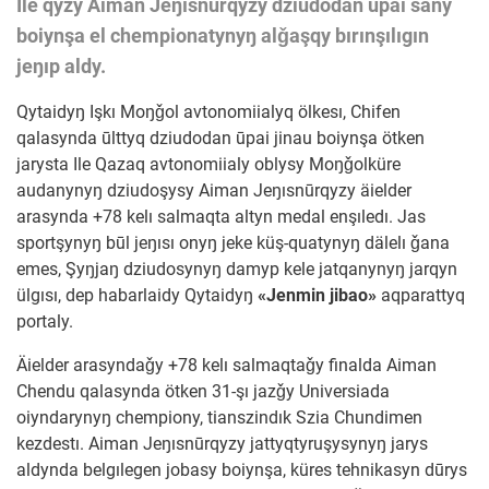
Ile qyzy Aiman Jeŋısnūrqyzy dziudodan ūpai sany
boiynşa el chempionatynyŋ alǧaşqy bırınşılıgın
jeŋıp aldy.
Qytaidyŋ Işkı Moŋǧol avtonomiialyq ölkesı, Chifen
qalasynda ūlttyq dziudodan ūpai jinau boiynşa ötken
jarysta Ile Qazaq avtonomiialy oblysy Moŋǧolküre
audanynyŋ dziudoşysy Aiman Jeŋısnūrqyzy äielder
arasynda +78 kelı salmaqta altyn medal enşıledı. Jas
sportşynyŋ būl jeŋısı onyŋ jeke küş-quatynyŋ dälelı ǧana
emes, Şyŋjaŋ dziudosynyŋ damyp kele jatqanynyŋ jarqyn
ülgısı, dep habarlaidy Qytaidyŋ
«Jenmin jibao»
aqparattyq
portaly.
Äielder arasyndaǧy +78 kelı salmaqtaǧy finalda Aiman
Chendu qalasynda ötken 31-şı jazǧy Universiada
oiyndarynyŋ chempiony, tianszindık Szia Chundimen
kezdestı. Aiman Jeŋısnūrqyzy jattyqtyruşysynyŋ jarys
aldynda belgılegen jobasy boiynşa, küres tehnikasyn dūrys