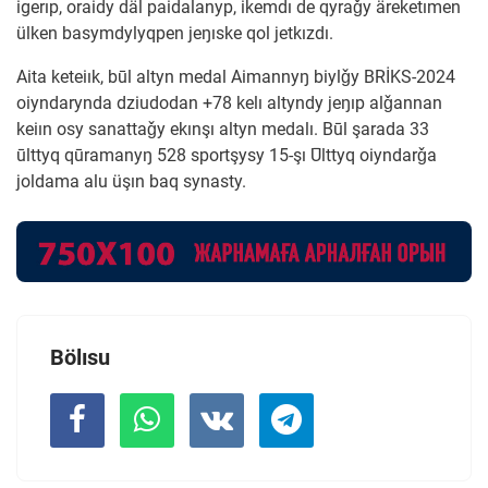
igerıp, oraidy däl paidalanyp, ikemdı de qyraǧy äreketımen
ülken basymdylyqpen jeŋıske qol jetkızdı.
Aita keteiık, būl altyn medal Aimannyŋ biylǧy BRİKS-2024
oiyndarynda dziudodan +78 kelı altyndy jeŋıp alǧannan
keiın osy sanattaǧy ekınşı altyn medalı. Būl şarada 33
ūlttyq qūramanyŋ 528 sportşysy 15-şı Ūlttyq oiyndarǧa
joldama alu üşın baq synasty.
Bölısu