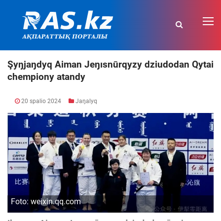
Şyŋjaŋdyq Aiman Jeŋısnūrqyzy dziudodan Qytai
chempiony atandy
20 spalio 2024
Jaŋalyq
Foto: weixin.qq.com