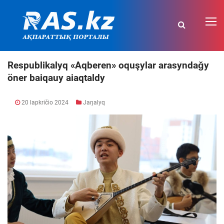
Respublikalyq «Aqberen» oquşylar arasyndaǧy
öner baiqauy aiaqtaldy
20 lapkričio 2024
Jaŋalyq