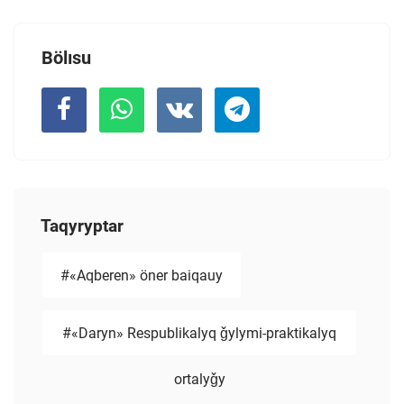
Bölısu
Taqyryptar
#«Aqberen» öner baiqauy
#«Daryn» Respublikalyq ǧylymi-praktikalyq
ortalyǧy