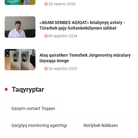
20 vasario 2020
«ADAM SENBES AQİQAT» kıtabynyŋ avtory -
Tūrarbek qajy Soltanbekūlymen sūhbat
09 lapkričio 2024
Alaş qairatkerı Temırbek Jürgenovtıŋ mūralary
ūrpaqqa önege
26 lapkričio 2023
Taqyryptar
Qasym-Jomart Toqaev
Qarjylyq monitoring agenttıgı
Nūrlybek Nälıbaev