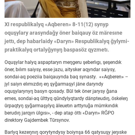
XI respublikalyq «Aqberen» 8-11(12) synyp
oquşylary arasyndaǧy öner baiqauy öz märesıne
jettı, dep habarlaidy «Daryn» Respublikalyq ǧylymi-
praktikalyq ortalyǧynyŋ baspasöz qyzmetı.
Oquşylar halyq aspaptaryn meŋgeru şeberlıgı, şeşendık
öner, bılım saiysy, esse jazu, aitysker aqyndar saiysy,
sondai-aq poeziia baiqauynda baq synasty. ««Aqberen» –
jyl saiyn elımızdıŋ eŋ şyǧarmaşyl jäne daryndy
oquşylarynyŋ basyn qosady. Būl tek öner jarysy ǧana
emes, sondai-aq ūlttyq qūndylyqtardy därıpteudıŋ, öskeleŋ
ūrpaqtyŋ şyǧarmaşylyq äleuetın arttyruǧa mümkındık
berudıŋ jarqyn ülgısı», - dep atap öttı «Daryn» RǦPO
direktory Gajdembek Tūrsynov.
Barlyq kezeŋnıŋ qorytyndysy boiynşa 66 qatysuşy jeŋıske