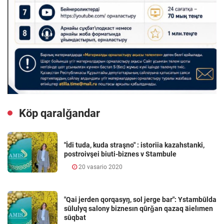
Köp qaralǧandar
"İdi tuda, kuda straşno" : istoriia kazahstanki,
postroivşei biuti-biznes v Stambule
20 vasario 2020
"Qai jerden qorqasyŋ, sol jerge bar": Ystambūlda
sūlulyq salony biznesın qūrǧan qazaq äielımen
sūqbat