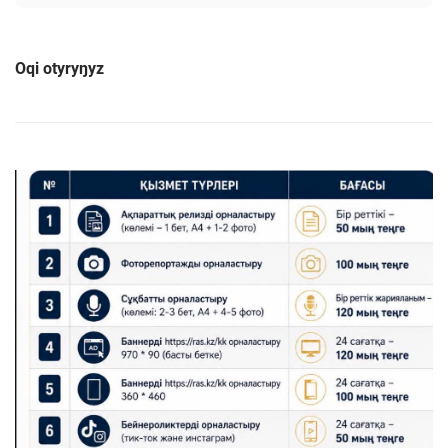
Oqi otyryŋyz