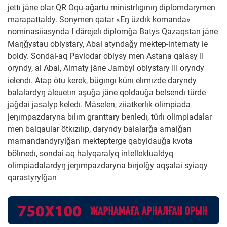
jettı jäne olar QR Oqu-aǧartu ministrlıgınıŋ diplomdarymen
marapattaldy. Sonymen qatar «Eŋ üzdık komanda»
nominasiiasynda I därejelı diplomǧa Batys Qazaqstan jäne
Maŋǧystau oblystary, Abai atyndaǧy mektep-internaty ie
boldy. Sondai-aq Pavlodar oblysy men Astana qalasy II
oryndy, al Abai, Almaty jäne Jambyl oblystary III oryndy
ielendı. Atap ötu kerek, bügıngı künı elımızde daryndy
balalardyŋ äleuetın aşuǧa jäne qoldauǧa belsendı türde
jaǧdai jasalyp keledı. Mäselen, ziiatkerlık olimpiada
jeŋımpazdaryna bılım granttary berıledı, türlı olimpiadalar
men baiqaular ötkızılıp, daryndy balalarǧa arnalǧan
mamandandyrylǧan mektepterge qabyldauǧa kvota
bölınedı, sondai-aq halyqaralyq intellektualdyq
olimpiadalardyŋ jeŋımpazdaryna bırjolǧy aqşalai syiaqy
qarastyrylǧan