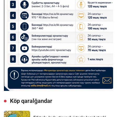
Köp qaralǧandar