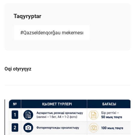
Taqyryptar
#Qazseldenqorǧau mekemesı
Oqi otyryŋyz