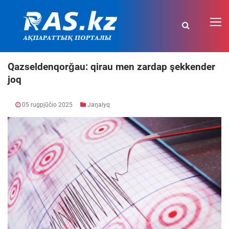
Qazseldenqorǧau: qirau men zardap şekkender
joq
05 rugpjūčio 2025
Jaŋalyq