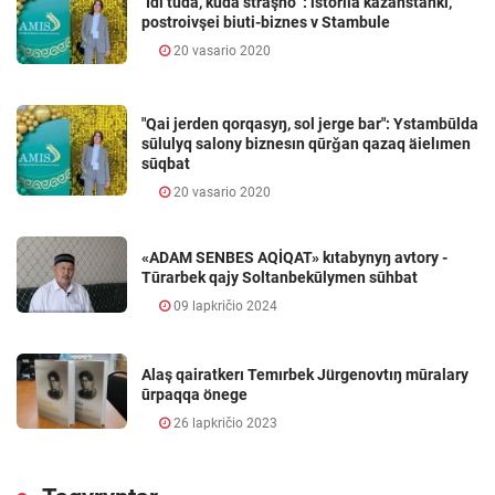
"İdi tuda, kuda straşno" : istoriia kazahstanki,
postroivşei biuti-biznes v Stambule
20 vasario 2020
"Qai jerden qorqasyŋ, sol jerge bar": Ystambūlda
sūlulyq salony biznesın qūrǧan qazaq äielımen
sūqbat
20 vasario 2020
«ADAM SENBES AQİQAT» kıtabynyŋ avtory -
Tūrarbek qajy Soltanbekūlymen sūhbat
09 lapkričio 2024
Alaş qairatkerı Temırbek Jürgenovtıŋ mūralary
ūrpaqqa önege
26 lapkričio 2023