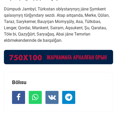
Dümpudı Jambyl, Türkıstan oblystarynyŋ jäne Şymkent
qalasynyŋ tūrǧyndary sezdı. Atap aitqanda, Merke, Qūlan,
Taraz, Sarykemer, Bauyrjan Momyşūly, Asa, Tülkıbas,
Lenger, Qordai, Mankent, Sairam, Aqsukent, Şu, Qaratau,
Töle bi, Qazyǧūrt, Saryaǧaş, Abai jäne Temırlan
eldımekenderınde de baiqalǧan.
Bölısu