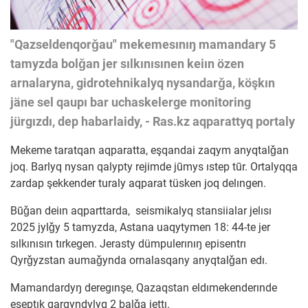
"Qazseldenqorǧau" mekemesınıŋ mamandary 5
tamyzda bolǧan jer sılkınısınen keiın özen
arnalaryna, gidrotehnikalyq nysandarǧa, köşkın
jäne sel qaupı bar uchaskelerge monitoring
jürgızdı, dep habarlaidy, - Ras.kz aqparattyq portaly
Mekeme taratqan aqparatta, eşqandai zaqym anyqtalǧan
joq. Barlyq nysan qalypty rejimde jūmys ıstep tūr. Ortalyqqa
zardap şekkender turaly aqparat tüsken joq delıngen.
Būǧan deiın aqparttarda, seismikalyq stansiialar jelısı
2025 jylǧy 5 tamyzda, Astana uaqytymen 18: 44-te jer
sılkınısın tırkegen. Jerasty dümpulerınıŋ episentrı
Qyrǧyzstan aumaǧynda ornalasqany anyqtalǧan edı.
Mamandardyŋ deregınşe, Qazaqstan eldımekenderınde
eseptık qarqyndylyq 2 balǧa jettı.