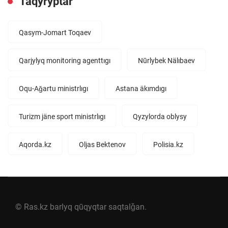
Taqyryptar
Qasym-Jomart Toqaev
Qarjylyq monitoring agenttıgı
Nūrlybek Nälıbaev
Oqu-Aǧartu ministrlıgı
Astana äkımdıgı
Turizm jäne sport ministrlıgı
Qyzylorda oblysy
Aqorda.kz
Oljas Bektenov
Polisia.kz
© Ras.kz barlyq qūqyqtar saqtalǧan.