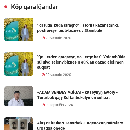
Köp qaralǧandar
"İdi tuda, kuda straşno" : istoriia kazahstanki,
postroivşei biuti-biznes v Stambule
20 vasario 2020
"Qai jerden qorqasyŋ, sol jerge bar": Ystambūlda
sūlulyq salony biznesın qūrǧan qazaq äielımen
sūqbat
20 vasario 2020
«ADAM SENBES AQİQAT» kıtabynyŋ avtory -
Tūrarbek qajy Soltanbekūlymen sūhbat
09 lapkričio 2024
Alaş qairatkerı Temırbek Jürgenovtıŋ mūralary
ūrpaqqa önege