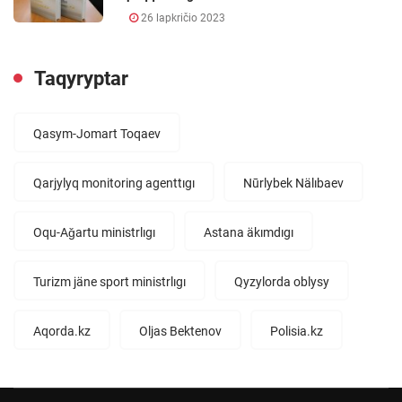
26 lapkričio 2023
Taqyryptar
Qasym-Jomart Toqaev
Qarjylyq monitoring agenttıgı
Nūrlybek Nälıbaev
Oqu-Aǧartu ministrlıgı
Astana äkımdıgı
Turizm jäne sport ministrlıgı
Qyzylorda oblysy
Aqorda.kz
Oljas Bektenov
Polisia.kz