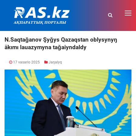
N.Saqtaǧanov Şyǧys Qazaqstan oblysynyŋ
äkımı lauazymyna taǧaiyndaldy
17 vasario 2025
Jaŋalyq