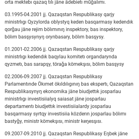
orta mektebı qazaq tılı jäne ädebietı mūǧalımı.
03.1995-04.2001 jj. Qazaqstan Respublikasy qarjy
ministrlıgı Qyzylorda oblystyq keden basqarmasy kedendık
qorǧau jäne rejim bölımınıŋ inspektory, bas inspektory,
bölım basşysynyŋ orynbasary, bölım basşysy.
01.2001-02.2006 jj. Qazaqstan Respublikasy qarjy
ministrlıgı kedendık baqylau komitetı organdarynda
qyzmetı, bas sarapşy, töraǧa kömekşısı, bölım basşysy
02.2006-09.2007 jj. Qazaqstan Respublikasy
Parlamentınde Ökımet ökıldılıgınıŋ bas ekspertı, Qazaqstan
Respublikasynyŋ ekonomika jäne biudjettık josparlau
ministrlıgı investisiialyq saiasat jäne josparlau
departamentı biudjettık investisiialardy josparlau
basqarmasy syrtqy investisiia közderın josparlau bölımı
bastyǧy, ministr kömekşısı, ministr keŋesşısı.
09.2007-09.2010 jj. Qazaqstan Respublikasy Eŋbek jäne