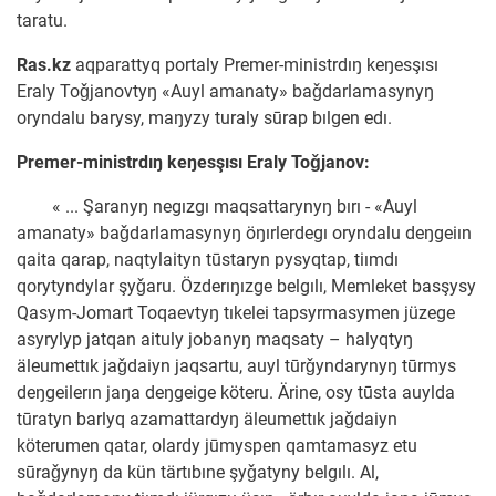
taratu.
Ras.kz
aqparattyq portaly Premer-ministrdıŋ keŋesşısı
Eraly Toǧjanovtyŋ «Auyl amanaty» baǧdarlamasynyŋ
oryndalu barysy, maŋyzy turaly sūrap bılgen edı.
Premer-ministrdıŋ keŋesşısı Eraly Toǧjanov:
« ... Şaranyŋ negızgı maqsattarynyŋ bırı - «Auyl
amanaty» baǧdarlamasynyŋ öŋırlerdegı oryndalu deŋgeiın
qaita qarap, naqtylaityn tūstaryn pysyqtap, tiımdı
qorytyndylar şyǧaru. Özderıŋızge belgılı, Memleket basşysy
Qasym-Jomart Toqaevtyŋ tıkelei tapsyrmasymen jüzege
asyrylyp jatqan aituly jobanyŋ maqsaty – halyqtyŋ
äleumettık jaǧdaiyn jaqsartu, auyl tūrǧyndarynyŋ tūrmys
deŋgeilerın jaŋa deŋgeige köteru. Ärine, osy tūsta auylda
tūratyn barlyq azamattardyŋ äleumettık jaǧdaiyn
köterumen qatar, olardy jūmyspen qamtamasyz etu
sūraǧynyŋ da kün tärtıbıne şyǧatyny belgılı. Al,