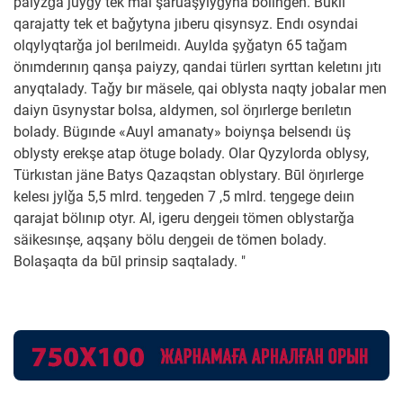
paiyzǧa juyǧy tek mal şaruaşylyǧyna bölıngen. Bükıl
qarajatty tek et baǧytyna jıberu qisynsyz. Endı osyndai
olqylyqtarǧa jol berılmeidı. Auylda şyǧatyn 65 taǧam
önımderınıŋ qanşa paiyzy, qandai türlerı syrttan keletını jıtı
anyqtalady. Taǧy bır mäsele, qai oblysta naqty jobalar men
daiyn ūsynystar bolsa, aldymen, sol öŋırlerge berıletın
bolady. Bügınde «Auyl amanaty» boiynşa belsendı üş
oblysty erekşe atap ötuge bolady. Olar Qyzylorda oblysy,
Türkıstan jäne Batys Qazaqstan oblystary. Būl öŋırlerge
kelesı jylǧa 5,5 mlrd. teŋgeden 7 ,5 mlrd. teŋgege deiın
qarajat bölınıp otyr. Al, igeru deŋgeiı tömen oblystarǧa
säikesınşe, aqşany bölu deŋgeiı de tömen bolady.
Bolaşaqta da būl prinsip saqtalady. "