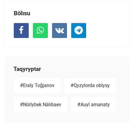
Bölısu
Taqyryptar
#Eraly Toǧjanov
#Qyzylorda oblysy
#Nūrlybek Nälıbaev
#Auyl amanaty