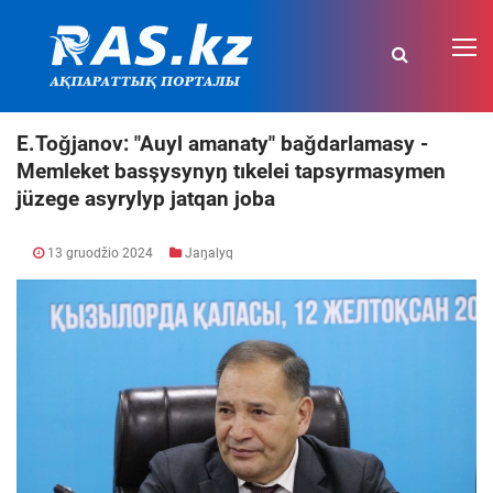
E.Toǧjanov: "Auyl amanaty" baǧdarlamasy -
Memleket basşysynyŋ tıkelei tapsyrmasymen
jüzege asyrylyp jatqan joba
13 gruodžio 2024
Jaŋalyq