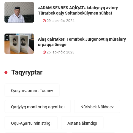
«ADAM SENBES AQİQAT» kıtabynyŋ avtory -
Tūrarbek qajy Soltanbekūlymen sūhbat
09 lapkričio 2024
Alaş qairatkerı Temırbek Jürgenovtıŋ mūralary
ūrpaqqa önege
26 lapkričio 2023
Taqyryptar
Qasym-Jomart Toqaev
Qarjylyq monitoring agenttıgı
Nūrlybek Nälıbaev
Oqu-Aǧartu ministrlıgı
Astana äkımdıgı