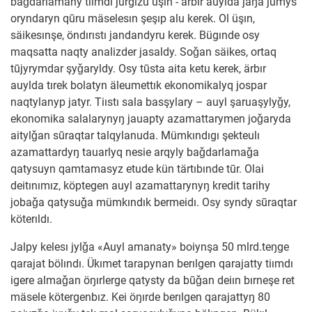
baǧdarlamany tiımdı jürgızu üşın - ärbır auylda jaŋa jūmys
oryndaryn qūru mäselesın şeşıp alu kerek. Ol üşın,
säikesınşe, öndırıstı jandandyru kerek. Bügınde osy
maqsatta naqty analizder jasaldy. Soǧan säikes, ortaq
tūjyrymdar şyǧaryldy. Osy tūsta aita ketu kerek, ärbır
auylda tırek bolatyn äleumettık ekonomikalyq jospar
naqtylanyp jatyr. Tiıstı sala basşylary – auyl şaruaşylyǧy,
ekonomika salalarynyŋ jauapty azamattarymen joǧaryda
aitylǧan sūraqtar talqylanuda. Mümkındıgı şekteulı
azamattardyŋ tauarlyq nesie arqyly baǧdarlamaǧa
qatysuyn qamtamasyz etude kün tärtıbınde tūr. Olai
deitınımız, köptegen auyl azamattarynyŋ kredit tarihy
jobaǧa qatysuǧa mümkındık bermeidı. Osy syndy sūraqtar
köterıldı.
Jalpy kelesı jylǧa «Auyl amanaty» boiynşa 50 mlrd.teŋge
qarajat bölındı. Ükımet tarapynan berılgen qarajatty tiımdı
igere almaǧan öŋırlerge qatysty da būǧan deiın bırneşe ret
mäsele kötergenbız. Kei öŋırde berılgen qarajattyŋ 80