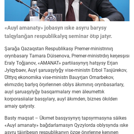
«Auyl amanaty» jobasyn ıske asyru barysy
talqylanǧan respublikalyq seminar ötıp jatyr.
Şaraǧa Qazaqstan Respublikasy Premer-ministrınıŋ
orynbasary Tamara Düisenova, Premer-ministrdıŋ keŋesşısı
Eraly Toǧjanov, «AMANAT» partiiasynyŋ hatşysy Erjan
Jylqybaev, Auyl şaruaşylyǧy vise-ministrı Erbol Tasjürekov,
Ūlttyq ekonomika vise-ministrı Bauyrjan Omarbekov,
elımızdıŋ barlyq öŋırlerınen oblys äkımınıŋ orynbasarlary,
auyl şaruaşylyǧy basqarmalary men äleumettık
korporasiialar basşylary, auyl äkımderı, biznes ökılderı
arnaiy qatysty.
Basty maqsat – Ükımet basşysynyŋ tapsyrmasyna säikes
«Auyl amanaty» baǧdarlamasyn Qyzylorda oblysynda ıske
asyru täjıribesın respublikanyŋ özge öŋırlerıne keŋınen