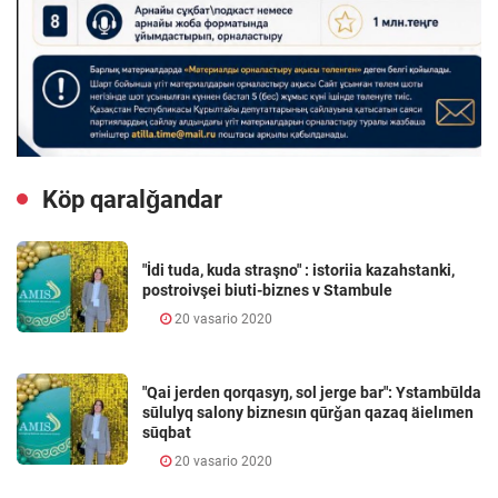
Köp qaralǧandar
"İdi tuda, kuda straşno" : istoriia kazahstanki,
postroivşei biuti-biznes v Stambule
20 vasario 2020
"Qai jerden qorqasyŋ, sol jerge bar": Ystambūlda
sūlulyq salony biznesın qūrǧan qazaq äielımen
sūqbat
20 vasario 2020