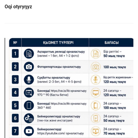
Oqi otyryŋyz