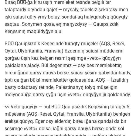
Bıraq BŪŪ-ǧa kıru üşın memleket retınde belgılı bır
talaptardy oryndau qajet — mysaly, täuelsız şekarasy men
ışkı saiasi qūrylymy boluy, sondai-aq halyqaralyq qūqyqty
saqtau. Sonymen qosa, eŋ maŋyzdysy — Qauıpsızdık
Keŋesınıŋ maqūldyǧyn alu.
BŪŪ Qauıpsızdık Keŋesınde tūraqty müşeler (AQŞ, Resei,
Qytai, Ūlybritaniia, Fransiia) özderınıŋ saiasi müddelerın
qorǧau üşın kez kelgen resmi şeşımge «veto» qūqyǧyn
paidalana alady. Būl degenımız — osy bes memlekettıŋ
bıreuı ǧana qarsy dauys berse, saiasi şeşım qabyldanbaidy,
tıptı qalǧan bükıl memleketter qoldasa da. AQŞ — İzraildıŋ
basty odaqtasy retınde, Palestinanyŋ tolyq müşelıgın
moiyndauǧa qarsy şyǧu üşın «veto» qūqyǧyn jiı qoldanady.
<< Veto qūqyǧy — būl BŪŪ Qauıpsızdık Keŋesınıŋ tūraqty 5
müşesıne (AQŞ, Resei, Qytai, Fransiia, Ūlybritaniia) berılgen
erekşe qūqyq. Eger osy elderdıŋ bıreuı ǧana qandai da bır
şeşımge «veto» qoisa, iaǧni qarsy dauys berse, onda sol
şeşım joiylady nemese qabyldanbaidy — qalǧan elderdıŋ