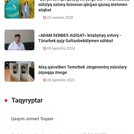
sūlulyq salony biznesın qūrǧan qazaq äielımen
sūqbat
20 vasario 2020
«ADAM SENBES AQİQAT» kıtabynyŋ avtory -
Tūrarbek qajy Soltanbekūlymen sūhbat
09 lapkričio 2024
Alaş qairatkerı Temırbek Jürgenovtıŋ mūralary
ūrpaqqa önege
26 lapkričio 2023
Taqyryptar
Qasym-Jomart Toqaev