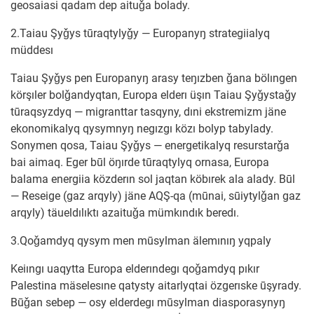
geosaiasi qadam dep aituǧa bolady.
2.Taiau Şyǧys tūraqtylyǧy — Europanyŋ strategiialyq
müddesı
Taiau Şyǧys pen Europanyŋ arasy teŋızben ǧana bölıngen
körşıler bolǧandyqtan, Europa elderı üşın Taiau Şyǧystaǧy
tūraqsyzdyq — migranttar tasqyny, dıni ekstremizm jäne
ekonomikalyq qysymnyŋ negızgı közı bolyp tabylady.
Sonymen qosa, Taiau Şyǧys — energetikalyq resurstarǧa
bai aimaq. Eger būl öŋırde tūraqtylyq ornasa, Europa
balama energiia közderın sol jaqtan köbırek ala alady. Būl
— Reseige (gaz arqyly) jäne AQŞ-qa (mūnai, sūiytylǧan gaz
arqyly) täueldılıktı azaituǧa mümkındık beredı.
3.Qoǧamdyq qysym men mūsylman älemınıŋ yqpaly
Keiıngı uaqytta Europa elderındegı qoǧamdyq pıkır
Palestina mäselesıne qatysty aitarlyqtai özgerıske ūşyrady.
Būǧan sebep — osy elderdegı mūsylman diasporasynyŋ