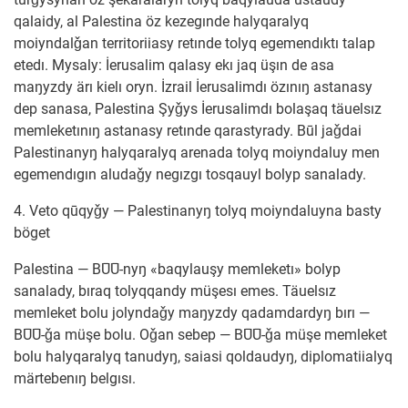
qalaidy, al Palestina öz kezegınde halyqaralyq
moiyndalǧan territoriiasy retınde tolyq egemendıktı talap
etedı. Mysaly: İerusalim qalasy ekı jaq üşın de asa
maŋyzdy ärı kielı oryn. İzrail İerusalimdı özınıŋ astanasy
dep sanasa, Palestina Şyǧys İerusalimdı bolaşaq täuelsız
memleketınıŋ astanasy retınde qarastyrady. Būl jaǧdai
Palestinanyŋ halyqaralyq arenada tolyq moiyndaluy men
egemendıgın aludaǧy negızgı tosqauyl bolyp sanalady.
4. Veto qūqyǧy — Palestinanyŋ tolyq moiyndaluyna basty
böget
Palestina — BŪŪ-nyŋ «baqylauşy memleketı» bolyp
sanalady, bıraq tolyqqandy müşesı emes. Täuelsız
memleket bolu jolyndaǧy maŋyzdy qadamdardyŋ bırı —
BŪŪ-ǧa müşe bolu. Oǧan sebep — BŪŪ-ǧa müşe memleket
bolu halyqaralyq tanudyŋ, saiasi qoldaudyŋ, diplomatiialyq
märtebenıŋ belgısı.