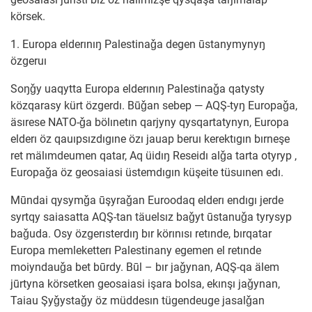
körsek.
1. Europa elderınıŋ Palestinaǧa degen ūstanymynyŋ
özgeruı
Soŋǧy uaqytta Europa elderınıŋ Palestinaǧa qatysty
közqarasy kürt özgerdı. Būǧan sebep — AQŞ-tyŋ Europaǧa,
äsırese NATO-ǧa bölınetın qarjyny qysqartatynyn, Europa
elderı öz qauıpsızdıgıne özı jauap beruı kerektıgın bırneşe
ret mälımdeumen qatar, Aq üidıŋ Reseidı alǧa tarta otyryp ,
Europaǧa öz geosaiasi üstemdıgın küşeite tüsuınen edı.
Mūndai qysymǧa ūşyraǧan Euroodaq elderı endıgı jerde
syrtqy saiasatta AQŞ-tan täuelsız baǧyt ūstanuǧa tyrysyp
baǧuda. Osy özgerısterdıŋ bır körınısı retınde, bırqatar
Europa memleketterı Palestinany egemen el retınde
moiyndauǧa bet būrdy. Būl – bır jaǧynan, AQŞ-qa älem
jūrtyna körsetken geosaiasi işara bolsa, ekınşı jaǧynan,
Taiau Şyǧystaǧy öz müddesın tügendeuge jasalǧan