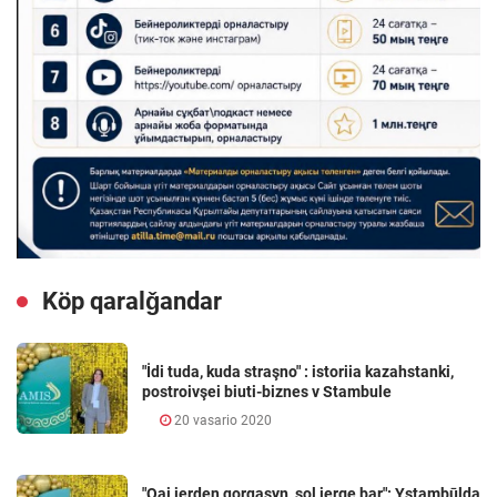
Köp qaralǧandar
"İdi tuda, kuda straşno" : istoriia kazahstanki,
postroivşei biuti-biznes v Stambule
20 vasario 2020
"Qai jerden qorqasyŋ, sol jerge bar": Ystambūlda