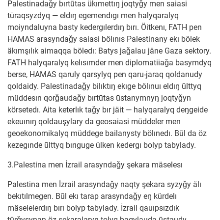
Palestinadaǧy bırtūtas ükımettıŋ joqtyǧy men saiasi
tūraqsyzdyq — eldıŋ egemendıgı men halyqaralyq
moiyndaluyna basty kedergılerdıŋ bırı. Öitkenı, FATH pen
HAMAS arasyndaǧy saiasi bölınıs Palestinany ekı bölek
äkımşılık aimaqqa böledı: Batys jaǧalau jäne Gaza sektory.
FATH halyqaralyq kelısımder men diplomatiiaǧa basymdyq
berse, HAMAS qaruly qarsylyq pen qaru-jaraq qoldanudy
qoldaidy. Palestinadaǧy bilıktıŋ ekıge bölınuı eldıŋ ūlttyq
müddesın qorǧaudaǧy bırtūtas ūstanymnyŋ joqtyǧyn
körsetedı. Aita keterlık taǧy bır jäit — halyqaralyq deŋgeide
ekeuınıŋ qoldauşylary da geosaiasi müddeler men
geoekonomikalyq müddege bailanysty bölınedı. Būl da öz
kezegınde ūlttyq bırıguge ülken kedergı bolyp tabylady.
3.Palestina men İzrail arasyndaǧy şekara mäselesı
Palestina men İzrail arasyndaǧy naqty şekara syzyǧy älı
bekıtılmegen. Būl ekı tarap arasyndaǧy eŋ kürdelı
mäselelerdıŋ bırı bolyp tabylady. İzrail qauıpsızdık
tūrǧysynan öz şekaralaryn tolyq baqylauda ūstaudy