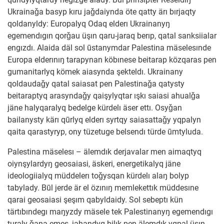
Ukrainaǧa basyp kıru jaǧdaiynda öte qatty ärı bırjaqty
qoldanyldy: Europalyq Odaq elderı Ukrainanyŋ
egemendıgın qorǧau üşın qaru-jaraq berıp, qatal sanksiialar
engızdı. Alaida däl sol ūstanymdar Palestina mäselesınde
Europa elderınıŋ tarapynan köbınese beitarap közqaras pen
gumanitarlyq kömek aiasynda şekteldı. Ukrainany
qoldaudaǧy qatal saiasat pen Palestinaǧa qatysty
beitaraptyq arasyndaǧy qaişylyqtar ışkı saiasi ahualǧa
jäne halyqaralyq bedelge kürdelı äser ettı. Osyǧan
bailanysty kärı qūrlyq elderı syrtqy saiasattaǧy yqpalyn
qaita qarastyryp, ony tüzetuge belsendı türde ūmtyluda.
Palestina mäselesı – älemdık derjavalar men aimaqtyq
oiynşylardyŋ geosaiasi, äskeri, energetikalyq jäne
ideologiialyq müddelerı toǧysqan kürdelı alaŋ bolyp
tabylady. Būl jerde är el özınıŋ memlekettık müddesıne
qarai geosaiasi şeşım qabyldaidy. Sol sebeptı kün
tärtıbındegı maŋyzdy mäsele tek Palestinanyŋ egemendıgı
turaly ǧana emes, jahandyq bilık pen älemdık yqpal üşın