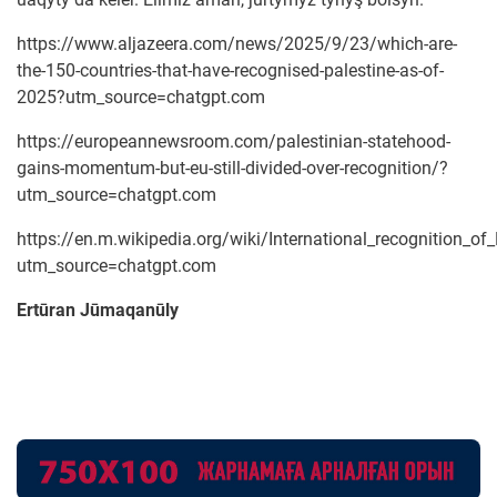
https://www.aljazeera.com/news/2025/9/23/which-are-
the-150-countries-that-have-recognised-palestine-as-of-
2025?utm_source=chatgpt.com
https://europeannewsroom.com/palestinian-statehood-
gains-momentum-but-eu-still-divided-over-recognition/?
utm_source=chatgpt.com
https://en.m.wikipedia.org/wiki/International_recognition_of
utm_source=chatgpt.com
Ertūran Jūmaqanūly