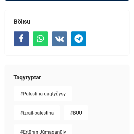
Bölısu
Taqyryptar
#Palestina qaqtyǧysy
#izrail-palestina
#BŪŪ
#Ertūran Jūmaqanūly