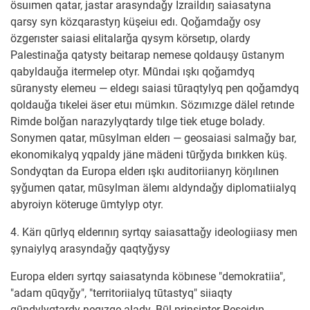
ösuımen qatar, jastar arasyndaǧy İzraildıŋ saiasatyna
qarsy syn közqarastyŋ küşeiuı edı. Qoǧamdaǧy osy
özgerıster saiasi elitalarǧa qysym körsetıp, olardy
Palestinaǧa qatysty beitarap nemese qoldauşy ūstanym
qabyldauǧa itermelep otyr. Mūndai ışkı qoǧamdyq
sūranysty elemeu — eldegı saiasi tūraqtylyq pen qoǧamdyq
qoldauǧa tıkelei äser etuı mümkın. Sözımızge dälel retınde
Rimde bolǧan narazylyqtardy tılge tiek etuge bolady.
Sonymen qatar, mūsylman elderı — geosaiasi salmaǧy bar,
ekonomikalyq yqpaldy jäne mädeni tūrǧyda bırıkken küş.
Sondyqtan da Europa elderı ışkı auditoriianyŋ köŋılınen
şyǧumen qatar, mūsylman älemı aldyndaǧy diplomatiialyq
abyroiyn köteruge ūmtylyp otyr.
4. Kärı qūrlyq elderınıŋ syrtqy saiasattaǧy ideologiiasy men
şynaiylyq arasyndaǧy qaqtyǧysy
Europa elderı syrtqy saiasatynda köbınese "demokratiia",
"adam qūqyǧy", "territoriialyq tūtastyq" siiaqty
qūndylyqtardy negızge alady. Būl prinsipter Reseidıŋ