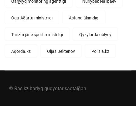
Qarjylyq monitoring agenttıgı
Nūrlybek Nälıbaev
Oqu-Aǧartu ministrlıgı
Astana äkımdıgı
Turizm jäne sport ministrlıgı
Qyzylorda oblysy
Aqorda.kz
Oljas Bektenov
Polisia.kz
© Ras.kz barlyq qūqyqtar saqtalǧan.