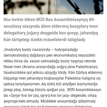
Niu-Iorkte ötken BŪŪ Bas Assambleiasynyŋ 80-
sessiiasy aiasynda älem elderınıŋ basşylary men
delegattary joǧary deŋgeide bas qosyp, jahandyq
kün tärtıptegı özektı mäselelerdı talqylady
Jinalystyŋ basty nazarynda – halyqaradaǧy
demokratiialyq daǧdarys pen ekonomikalyq teŋsızdıktı
retteu tūrsa da, saiasi sahnadaǧy basty taqyryp retınde
Resei men Ukraina arasyndaǧy soǧys jäne Palestinanyŋ
täuelsızdıkke qol jetkızu qūqyǧy tūrdy. Kärı Qūrlyq elderınıŋ
köpşılıgı men jahandyq köşbasşylar Palestina halqyna oŋ
qabaq tanytqanymen, Aq üidıŋ būl aitylǧan ūsynystarǧa
jüregı jıbıp, büiregı būryla qoiǧan joq . BŪŪ Assambleiasyn
da «Qyŋyr kısı bır jaq, qyryq kısı bır jaq» degendei, ortaq
şeşımge kele almady. Müddeler arasyndaǧy qūbylmaly
geosaiasi jürıstı bız öz halımızşe qysqaşa tärjımalap