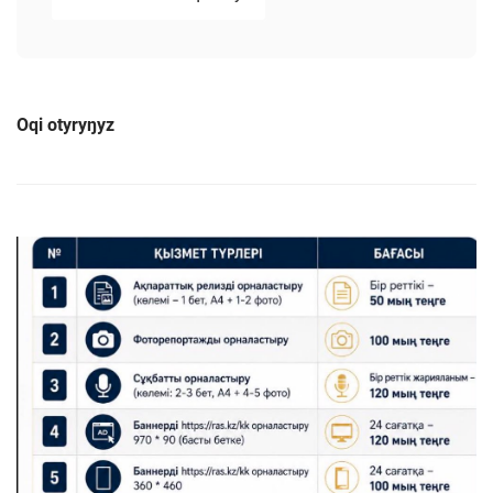
Oqi otyryŋyz