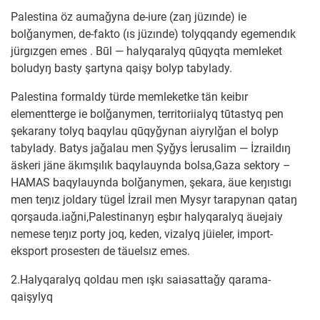
Palestina öz aumaǧyna de-iure (zaŋ jüzınde) ie
bolǧanymen, de-fakto (ıs jüzınde) tolyqqandy egemendık
jürgızgen emes . Būl — halyqaralyq qūqyqta memleket
boludyŋ basty şartyna qaişy bolyp tabylady.
Palestina formaldy türde memleketke tän keibır
elementterge ie bolǧanymen, territoriialyq tūtastyq pen
şekarany tolyq baqylau qūqyǧynan aiyrylǧan el bolyp
tabylady. Batys jaǧalau men Şyǧys İerusalim — İzraildıŋ
äskeri jäne äkımşılık baqylauynda bolsa,Gaza sektory –
HAMAS baqylauynda bolǧanymen, şekara, äue keŋıstıgı
men teŋız joldary tügel İzrail men Mysyr tarapynan qataŋ
qorşauda.iaǧni,Palestinanyŋ eşbır halyqaralyq äuejaiy
nemese teŋız porty joq, keden, vizalyq jüieler, import-
eksport prosesterı de täuelsız emes.
2.Halyqaralyq qoldau men ışkı saiasattaǧy qarama-
qaişylyq