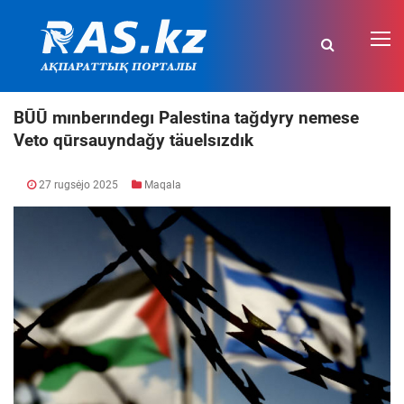
BŪŪ mınberındegı Palestina taǧdyry nemese
Veto qūrsauyndaǧy täuelsızdık
27 rugsėjo 2025
Maqala