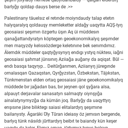
barlyǧy qoldap dauys berse de .>>
Palestinany täuelsız el retınde moiyndaudy talap etetın
halyqaralyq qoldauşy memleketter aldaǧy uaqytta AQŞ-tyŋ
geosaiasi şeşımın özgertu üşın Aq üi müddesın
qanaǧattandyratyn köptegen geoekonomikalyq şeşımder
men maŋyzdy kelıssözderge keletınıne bek senımdımız.
Älemdık müddeler qaqtyǧysynyŋ endıgı ystyq nüktesı, iaǧni
geosaiasi şahmat jürısınıŋ Aziiaǧa auǧany da aqiqat. Būl —
endı basqa taqyryp... Deitūrǧanmen, Aziianyŋ jüregınde
ornalasqan Qazaqstan, Qyrǧyzstan, Özbekstan, Täjıkstan,
Türıkmenstan elderı ortaq geosaiasi jäne geoekonomikalyq
müddede bır jaǧadan bas, bır jeŋnen qol şyǧara alsa,
alpauyt derjavalar sanasatyn salmaqty oiynşyǧa
ainalatynymyzǧa da kümän joq. Barlyǧy da uaqyttyŋ
enşısıne jäne bilıktegı saiasi elitalardyŋ şeşımıne
bailanysty. Ägaräki Ūly Tūran ideiasy öz jemısın bergende,
barlyq türık näsıldı jūrttardyŋ beibıt te baiandy kün keşer
uaqyty da keler. Elımız aman, jūrtymyz tynyş bolsyn.