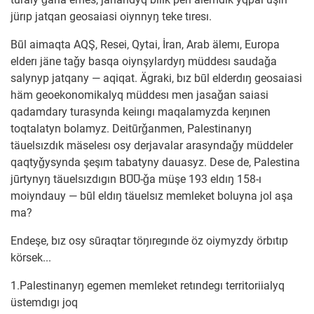
jürıp jatqan geosaiasi oiynnyŋ teke tıresı.
Būl aimaqta AQŞ, Resei, Qytai, İran, Arab älemı, Europa
elderı jäne taǧy basqa oiynşylardyŋ müddesı saudaǧa
salynyp jatqany — aqiqat. Ägraki, bız būl elderdıŋ geosaiasi
häm geoekonomikalyq müddesı men jasaǧan saiasi
qadamdary turasynda keiıngı maqalamyzda keŋınen
toqtalatyn bolamyz. Deitūrǧanmen, Palestinanyŋ
täuelsızdık mäselesı osy derjavalar arasyndaǧy müddeler
qaqtyǧysynda şeşım tabatyny dauasyz. Dese de, Palestina
jūrtynyŋ täuelsızdıgın BŪŪ-ǧa müşe 193 eldıŋ 158-ı
moiyndauy — būl eldıŋ täuelsız memleket boluyna jol aşa
ma?
Endeşe, bız osy sūraqtar töŋıregınde öz oiymyzdy örbıtıp
körsek...
1.Palestinanyŋ egemen memleket retındegı territoriialyq
üstemdıgı joq