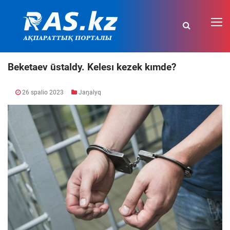
Beketaev ūstaldy. Kelesı kezek kımde?
26 spalio 2023
Jaŋalyq