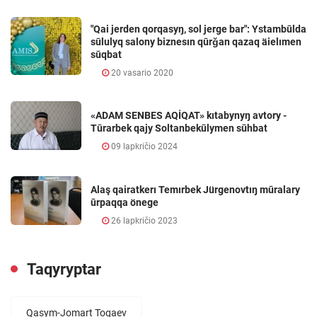
"Qai jerden qorqasyŋ, sol jerge bar": Ystambūlda
sūlulyq salony biznesın qūrǧan qazaq äielımen
sūqbat
20 vasario 2020
«ADAM SENBES AQİQAT» kıtabynyŋ avtory -
Tūrarbek qajy Soltanbekūlymen sūhbat
09 lapkričio 2024
Alaş qairatkerı Temırbek Jürgenovtıŋ mūralary
ūrpaqqa önege
26 lapkričio 2023
Taqyryptar
Qasym-Jomart Toqaev