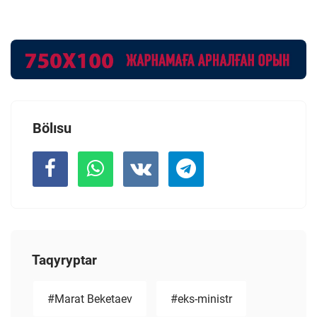
Bölısu
Taqyryptar
#Marat Beketaev
#eks-ministr