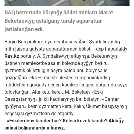
BAQ betterınde būrynǧy ädılet ministrı Marat
Beketaevtyŋ ūstalǧany turaly aqparattar
jariialanǧan edı.
Bügın Bas prokurordyŋ orynbasary Äset Şyndaliev ıstıŋ
män-jaiyna qatysty aqparattarmen bölıstı, - dep habarlaidy
Ras.kz
portaly. Ä. Şyndalievtyŋ aituynşa, Beketaevtyŋ
üstınen memleketke asa ırı kölemde şyǧyn keltıru,
qyzmettık ökılettılıgın asyra paidalanu boiynşa ıs
qozǧalǧan. Eks – ministr ülestes kompaniialardyŋ
müddelerın qorǧady degen küdıkke ılıngenı qoǧamda aşyq
talqylanǧan. Aita ketu kerek, M. Beketaev «Eskı
Qazaqstannyŋ» jılıktı kadrlarynyŋ bırı bolatyn. «Qaŋtar
qyrǧynan» keiın qyzmetten kettı. Keiın, Ükımet basşysynyŋ
keŋesşısı qyzmetterın de atqardy.
«Eskılerden» kımder bar? Kelesı kezek kımde? Aldaǧy
saiasi boljamdarda aitamyz.