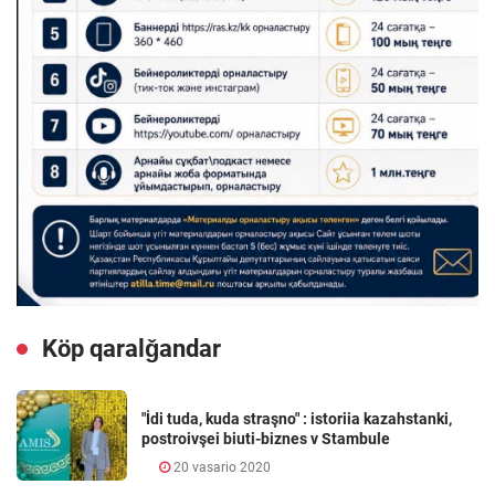
Köp qaralǧandar
"İdi tuda, kuda straşno" : istoriia kazahstanki,
postroivşei biuti-biznes v Stambule
20 vasario 2020