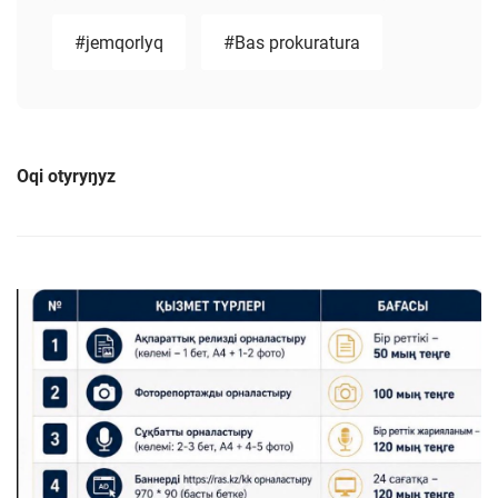
#jemqorlyq
#Bas prokuratura
Oqi otyryŋyz