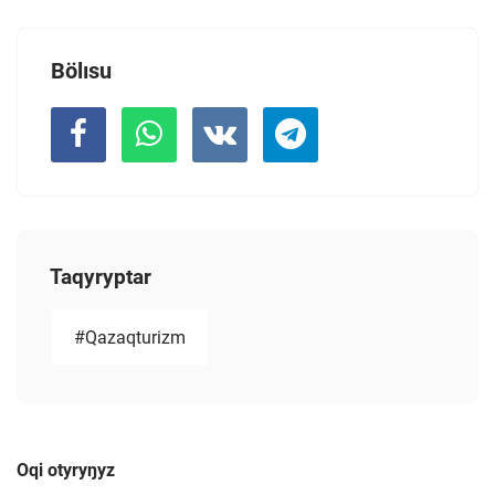
Bölısu
Taqyryptar
#Qazaqturizm
Oqi otyryŋyz