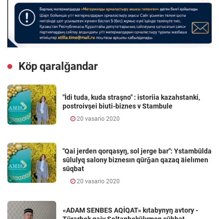
Köp qaralǧandar
"İdi tuda, kuda straşno" : istoriia kazahstanki,
postroivşei biuti-biznes v Stambule
20 vasario 2020
"Qai jerden qorqasyŋ, sol jerge bar": Ystambūlda
sūlulyq salony biznesın qūrǧan qazaq äielımen
sūqbat
20 vasario 2020
«ADAM SENBES AQİQAT» kıtabynyŋ avtory -