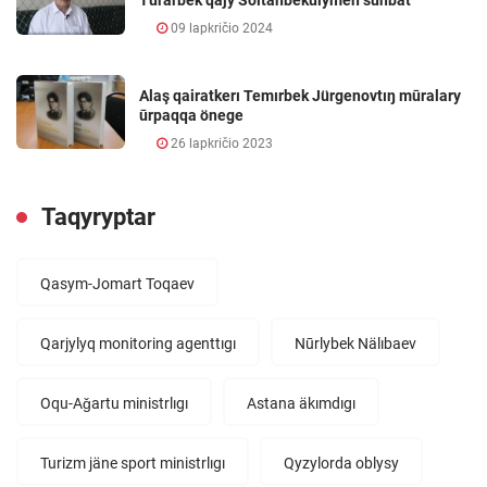
Tūrarbek qajy Soltanbekūlymen sūhbat
09 lapkričio 2024
Alaş qairatkerı Temırbek Jürgenovtıŋ mūralary
ūrpaqqa önege
26 lapkričio 2023
Taqyryptar
Qasym-Jomart Toqaev
Qarjylyq monitoring agenttıgı
Nūrlybek Nälıbaev
Oqu-Aǧartu ministrlıgı
Astana äkımdıgı
Turizm jäne sport ministrlıgı
Qyzylorda oblysy