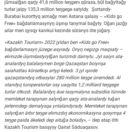
jūmsalǧan qarjy 41,6 million teŋgenı qūrasa, būl baǧyttaǧy
turlar jalpy 135,3 million teŋgege satyldy.
Şortandy-
Burabai kurorttyq aimaǧy men Astana qalasy – «Kids go
Free» baǧdarlamasynyŋ üşınşı tanymal baǧyty. Oǧan jazǧy
ailar men qysqy kanikul kezınde sūranys öte joǧary.
«Kazakh Tourism» 2022 jyldan berı «Kids go Free»
baǧdarlamasyn jüzege asyrady. Onyŋ negızgı maqsaty –
elımızde ūiymdastyrylǧan turizmdı damytu. Jyl saiyn ata-
analardyŋ balalarymen bırge Qazaqstan boiynşa
saiahattau körsetkışı artyp keledı. 3 jyl ışınde
qazaqstandyq otbasylar 280 million teŋge ünemdedı. Al
otandyq turoperatorlar osy uaqytta 1,2 milliard teŋgege
turlar ötkızdı. Balalardyŋ äue tasymalyna subsidiia türınde
memleket tarapynan salynǧan qarjy ata-analardy tuǧan
jerlerındegı demalysqa yntalandyrady. Memleket tarapynan
salynǧan ärbır teŋge elımızdıŋ ekonomikasyna qosymşa 4
teŋge paida äkeledı dep aituǧa bolady»
, – dep atap öttı
Kazakh Tourism basşysy Qairat Säduaqasov.