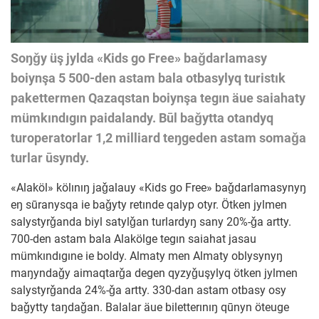
Soŋǧy üş jylda «Kids go Free» baǧdarlamasy
boiynşa 5 500-den astam bala otbasylyq turistık
pakettermen Qazaqstan boiynşa tegın äue saiahaty
mümkındıgın paidalandy. Būl baǧytta otandyq
turoperatorlar 1,2 milliard teŋgeden astam somaǧa
turlar ūsyndy.
«Alaköl» kölınıŋ jaǧalauy «Kids go Free» baǧdarlamasynyŋ
eŋ sūranysqa ie baǧyty retınde qalyp otyr. Ötken jylmen
salystyrǧanda biyl satylǧan turlardyŋ sany 20%-ǧa artty.
700-den astam bala Alakölge tegın saiahat jasau
mümkındıgıne ie boldy.
Almaty men Almaty oblysynyŋ
maŋyndaǧy aimaqtarǧa degen qyzyǧuşylyq ötken jylmen
salystyrǧanda 24%-ǧa artty. 330-dan astam otbasy osy
baǧytty taŋdaǧan. Balalar äue biletterınıŋ qūnyn öteuge