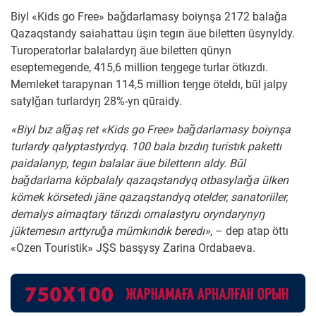
Biyl «Kids go Free» baǧdarlamasy boiynşa 2172 balaǧa
Qazaqstandy saiahattau üşın tegın äue biletterı ūsynyldy.
Turoperatorlar balalardyŋ äue biletterı qūnyn
eseptemegende, 415,6 million teŋgege turlar ötkızdı.
Memleket tarapynan 114,5 million teŋge öteldı, būl jalpy
satylǧan turlardyŋ 28%-yn qūraidy.
«Biyl bız alǧaş ret «Kids go Free» baǧdarlamasy boiynşa
turlardy qalyptastyrdyq. 100 bala bızdıŋ turistık pakettı
paidalanyp, tegın balalar äue biletterın aldy. Būl
baǧdarlama köpbalaly qazaqstandyq otbasylarǧa ülken
kömek körsetedı jäne qazaqstandyq otelder, sanatoriiler,
demalys aimaqtary tärızdı ornalastyru oryndarynyŋ
jüktemesın arttyruǧa mümkındık beredı»
, – dep atap öttı
«Ozen Touristik» JŞS basşysy Zarina Ordabaeva.