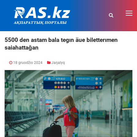
5500 den astam bala tegın äue biletterımen
saiahattaǧan
18 gruodžio 2024
Jaŋalyq