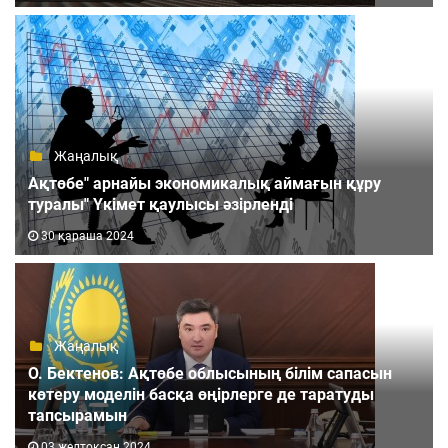
Жаңалық
Ақтөбе" арнайы экономикалық аймағын құру
туралы" Үкімет қаулысы әзірленді
30 қараша 2024
Жаңалық
О. Бектенов: Ақтөбе облысының білім сапасын
көтеру моделін басқа өңірлерге де таратуды
тапсырамын
03 желтоқсан 2024