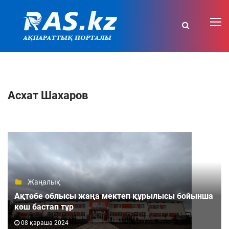
Асхат Шахаров
Жаңалық
Ақтөбе облысы жаңа мектеп құрылысы бойынша
көш бастап тұр
08 қараша 2024