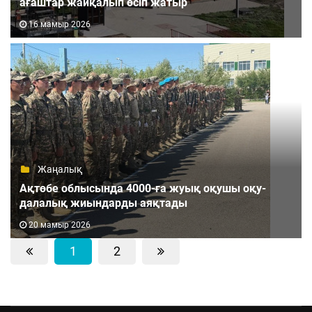
ағаштар жайқалып өсіп жатыр
16 мамыр 2026
Жаңалық
Ақтөбе облысында 4000-ға жуық оқушы оқу-
далалық жиындарды аяқтады
20 мамыр 2026
1
2