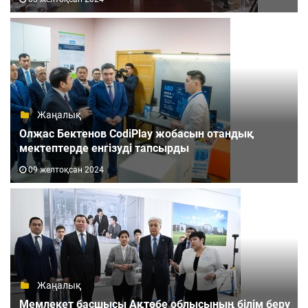
Жаңалық
Олжас Бектенов CodiPlay жобасын отандық
мектептерде енгізуді тапсырды
09 желтоқсан 2024
Жаңалық
Мемлекет басшысы Ақтөбе облысының білім беру