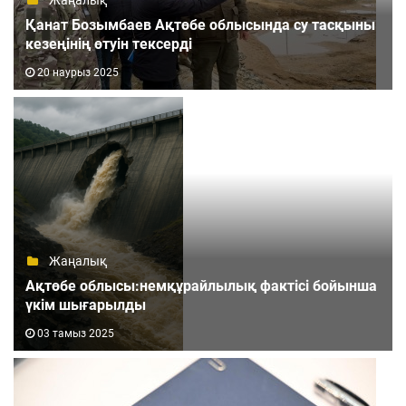
Қанат Бозымбаев Ақтөбе облысында су тасқыны
кезеңінің өтуін тексерді
20 наурыз 2025
Жаңалық
Ақтөбе облысы:немқұрайлылық фактісі бойынша
үкім шығарылды
03 тамыз 2025