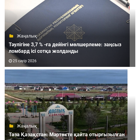
Жаңалық
Тәулігіне 3,7 % -ға дейінгі мөлшерлеме: заңсыз
ломбард ісі сотқа жолданды
25 сәуір 2026
Жаңалық
Таза Қазақстан: Мәртөкте қайта отырғызылған