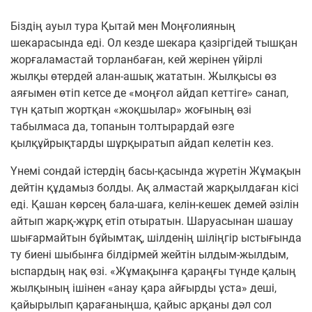
Біздің ауыл тура Қытай мен Моңғолияның
шекарасында еді. Ол кезде шекара қазіргідей тышқан
жорғаламастай торланбаған, кей жерінен үйірлі
жылқы өтердей алан-ашық жататын. Жылқысы өз
аяғымен өтіп кетсе де «моңғол айдап кеттіге» санап,
түн қатып жортқан «жоқшылар» жоғының өзі
табылмаса да, топанын толтырардай өзге
қылқұйрықтарды шұрқыратып айдап келетін кез.
Үнемі сондай істердің басы-қасында жүретін Жұмақын
дейтін құдамыз болды. Ақ алмастай жарқылдаған кісі
еді. Қашан көрсең бала-шаға, келін-кешек демей әзілін
айтып жарқ-жұрқ етіп отыратын. Шаруасынан шашау
шығармайтын бұйымтақ, шілденің шіліңгір ыстығында
ту биені шыбынға білдірмей жейтін ылдым-жылдым,
ыспардың нақ өзі. «Жұмақынға қараңғы түнде қалың
жылқының ішінен «анау қара айғырды ұста» деші,
қайырылып қарағаныңша, қайыс арқаны дәл сол