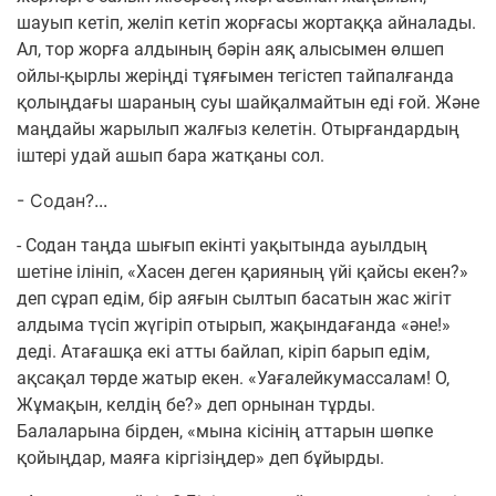
шауып кетіп, желіп кетіп жорғасы жортаққа айналады.
Ал, тор жорға алдының бәрін аяқ алысымен өлшеп
ойлы-қырлы жеріңді тұяғымен тегістеп тайпалғанда
қолыңдағы шараның суы шайқалмайтын еді ғой. Және
маңдайы жарылып жалғыз келетін. Отырғандардың
іштері удай ашып бара жатқаны сол.
- Содан?...
- Содан таңда шығып екінті уақытында ауылдың
шетіне ілініп, «Хасен деген қарияның үйі қайсы екен?»
деп сұрап едім, бір аяғын сылтып басатын жас жігіт
алдыма түсіп жүгіріп отырып, жақындағанда «әне!»
деді. Атағашқа екі атты байлап, кіріп барып едім,
ақсақал төрде жатыр екен. «Уағалейкумассалам! О,
Жұмақын, келдің бе?» деп орнынан тұрды.
Балаларына бірден, «мына кісінің аттарын шөпке
қойыңдар, маяға кіргізіңдер» деп бұйырды.