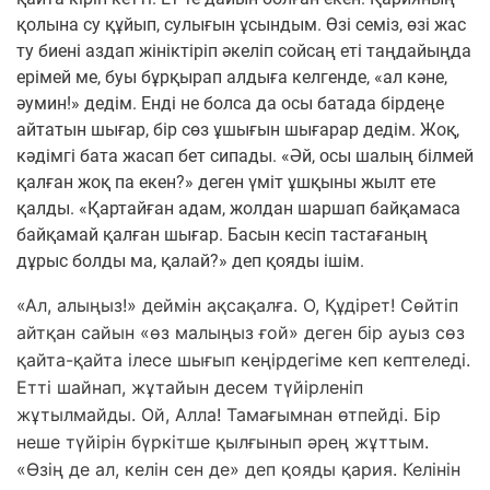
қолына су құйып, сулығын ұсындым. Өзі семіз, өзі жас
ту биені аздап жініктіріп әкеліп сойсаң еті таңдайыңда
ерімей ме, буы бұрқырап алдыға келгенде, «ал кәне,
әумин!» дедім. Енді не болса да осы батада бірдеңе
айтатын шығар, бір сөз ұшығын шығарар дедім. Жоқ,
кәдімгі бата жасап бет сипады. «Әй, осы шалың білмей
қалған жоқ па екен?» деген үміт ұшқыны жылт ете
қалды. «Қартайған адам, жолдан шаршап байқамаса
байқамай қалған шығар. Басын кесіп тастағаның
дұрыс болды ма, қалай?» деп қояды ішім.
«Ал, алыңыз!» деймін ақсақалға. О, Құдірет! Сөйтіп
айтқан сайын «өз малыңыз ғой» деген бір ауыз сөз
қайта-қайта ілесе шығып кеңірдегіме кеп кептеледі.
Етті шайнап, жұтайын десем түйірленіп
жұтылмайды. Ой, Алла! Тамағымнан өтпейді. Бір
неше түйірін бүркітше қылғынып әрең жұттым.
«Өзің де ал, келін сен де» деп қояды қария. Келінін