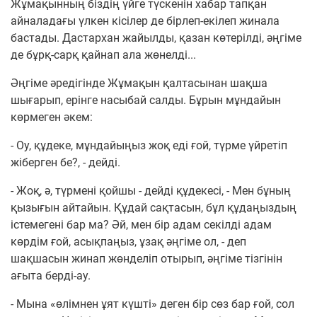
Жұмақынның біздің үйге түскенін хабар тапқан
айналадағы үлкен кісілер де бірлеп-екілеп жинала
бастады. Дастархан жайылды, қазан көтерілді, әңгіме
де бұрқ-сарқ қайнап ала жөнелді...
Әңгіме әредігінде Жұмақын қалтасынан шақша
шығарып, ерінге насыбай салды. Бұрын мұндайын
көрмеген әкем:
- Оу, құдеке, мұндайыңыз жоқ еді ғой, түрме үйретіп
жіберген бе?, - дейді.
- Жоқ, ә, түрмені қойшы - дейді құдекесі, - Мен бұның
қызығын айтайын. Құдай сақтасын, бұл құдаңыздың
істемегені бар ма? Әй, мен бір адам секілді адам
көрдім ғой, асықпаңыз, ұзақ әңгіме ол, - деп
шақшасын жинап жөнделіп отырып, әңгіме тізгінін
ағыта берді-ау.
- Мына «өлімнен ұят күшті» деген бір сөз бар ғой, сол