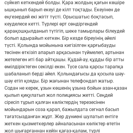
сүйкеп кеткендей болды. Қара жолдың қағын көшіре
ышқынып барып екеуі де кілт тоқтады. Екеуінен де
еңгезердей екі жігіт түсті. Орысшатыс боқтасып,
кеуделесе кетті. Түрлері өрт сөндіргендей
қарақошқылданып түтігіп, шеке тамырлары білеудей
болып адырайып кеткен. Бір кезде біреуінің әйелі
түсті. Қолында мойынына кигізілген қарғыбауды
төсінен өткізіп апарып арқасынан түймелеп, артынан
жетелеген иті бар айтқашы. Құдай-ау, құдды бір атты
өмілдіріктеген секілді екен. Түсе сала қарсы тарапқа
шабаланып берді әйел. Қолындағысы да қосыла шәу-
шәу етіп қояды. Бір жағынан телефондап жатыр.
Содан не керек, ұзын көшенің ұзына бойын азан-қазан
қылып қиқулатып жол полициясы жетті. Сеңдей
сіресіп тұрып қалған көліктердің терезесінен
мойындарын соза қарап, бажылдата сегнал басып
тағатсызданған жұрт. Жер дүниені шулатып ентіге
жеткен қызметкерлер айналасынан көліктер өтетін
жол шығарғаннан кейін қағаз-қалам, түрлі