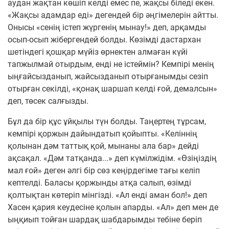
аудан жақтан көшіп келді емес пе, жақсы біледі екен.
«Жақсы адамдар еді» дегендей бір әңгімелерін айтты.
Онысы «сенің істеп жүргенің мынау!» деп, арқамды
осып-осып жібергендей болды. Көзімді дастархан
шетіндегі қошқар мүйіз өрнектен алмаған күйі
тапжылмай отырдым, енді не істеймін? Кемпірі менің
ыңғайсызданып, жайсызданып отырғанымды сезіп
отырған секілді, «қонақ шаршап келді ғой, демалсын»
деп, төсек салғызды.
Бұл да бір құс ұйқылы түн болды. Таңертең тұрсам,
кемпірі қоржын дайындатып қойыпты. «Келіннің
қолынан дәм таттық қой, мынаны ала бар» дейді
ақсақал. «Дәм татқанда...» деп күмілжідім. «Өзіңіздің
мал ғой» деген әлгі бір сөз кеңірдегіме тағы келіп
кептелді. Баласы қоржынды атқа салып, өзімді
қолтықтан көтеріп мінгізді. «Ал енді аман бол!» деп
Хасен қария кеудесіне қолын апарды. «Ал» деп мен де
ыңқиып тойған шардақ шабдарымды тебіне беріп