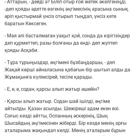
- Аттарын, - дейді ә? Біліп отыр ғой жетек әкелгеніңді,
-деп қояды әдетте өзгенің әңгімесінің арасына сынық
әріп қыстырмай үнсіз отырып тыңдап, үнсіз кете
баратын Көксеген.
- Мая әлі басталмаған уақыт қой, сонда да кірігізіңдер
деп құрметтеп, разы болғаны да енді- деп жүптеп
қояды Асқаби.
- Тұра тұрыңыздар, әңгімені бұзбаңдаршы, - деп
Жақай көрші айналасына қабағын бір шытып алды да
Жұмақынға күлімсірей, тесіле қарады.
- Е, е, е, содан, қарсы алып жатыр әшейін?
- Қарсы алып жатыр. Содан шай ішілді, әңгіме
айтылды. Қазан асылды. Шежіреші адам екен өзі.
Соғыс кезді айтты, Оспанның әскерінің, Шың
Шысайдың әңгімесінен жіберді. Бір кезде менің арғы
аталарыма жақындап келді. Менің аталарым бұрын