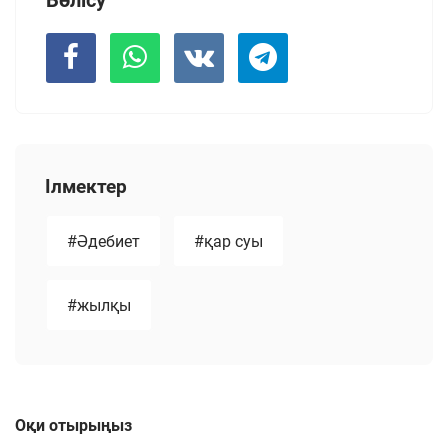
Ілмектер
#Әдебиет
#қар суы
#жылқы
Оқи отырыңыз