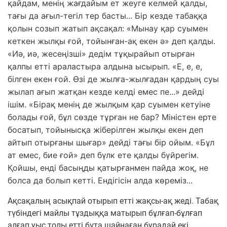
қайдам, менің жағдайым ет жеуге келмей қалды,
тағы да ағыл-тегіл тер басты... Бір кезде табаққа
қолын созып жатып ақсақал: «Мынау қар суымен
кеткен жылқы ғой, тойынған-ақ екен ә» деп қалды.
«Иә, иә, жесеңізші» дедім тұқырайып отырған
қалпы етті араластыра алдына ысырып. «Е, е, е,
білген екен ғой. Өзі де жылға-жылғадан қардың суы
жылап ағып жатқан кезде келді емес пе...» дейді
ішім. «Бірақ менің де жылқым қар суымен кетуіне
болады ғой, бұл сөзде тұрған не бар? Міністен ерте
босатып, тойынысқа жіберілген жылқы екен деп
айтып отырғаны шығар» дейді тағы бір ойым. «Бұл
ат емес, бие ғой» деп бүлк ете қалды бүйрегім.
Қойшы, енді басыңды қатырғанмен пайда жоқ, не
болса да болып кетті. Ендігісін алда көреміз...
Ақсақалың асықпай отырып етті жақсы-ақ жеді. Табақ
түбіндегі майлы тұздыққа матырып бұлғап-бұлғап
алғап уыс толы етті бұта шайнаған бурадай екі