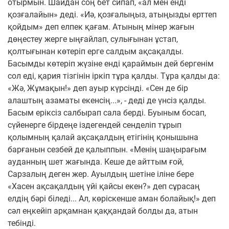
отырмын. Шайдан соң бет сипап, «ал мен енді
қозғалайын» деді. «Иә, қозғалыңыз, атыңызды ерттеп
қойдым» деп елпек қағам. Атының мінер жағын
дөңестеу жерге ыңғайлап, сулығынан ұстап,
қолтығынан көтеріп ерге салдым ақсақалды.
Басымды көтеріп жүзіне енді қараймын дей бергенім
сол еді, қария тізгінін іркіп тұра қалды. Тұра қалды да:
«Жә, Жұмақын!» деп ауыр күрсінді. «Сен де бір
алаштың азаматы екенсің...», - деді де үнсіз қалды.
Басым еріксіз салбырап сала берді. Буыным босап,
сүйенерге бірдеңе іздегендей сенделіп тұрып
қолымның қалай ақсақалдың етігінің қонышына
барғанын сезбей де қалыппын. «Менің шаңырағым
ауданның шет жағында. Кеше де айттым ғой,
Сарзалың деген жер. Ауылдың шетіне іліне бере
«Хасен ақсақалдың үйі қайсы екен?» деп сұрасаң
елдің бәрі біледі... Ал, көріскенше аман болайық!» деп
сәл еңкейіп арқамнан қаққандай болды да, атын
тебінді.