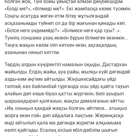
болған жоқ. Түні бойы ұйықтай алмай дөңбекшідім.
«Білді ме?», «білмеді ме?». Екі жамбасқа кезек түсемін.
Соңғы асатуда жеген етім бітеу жұтылғандай
асқазанымды түйнеп ол да бір жағынан қинады кеп.
«Білсе неге үндемейді?». «Білмесе неге қар суы?..».
Түннің соншама ұзақ екенін бұрын білмеген екенмін...
Таңға жақын көзім іліп кеткен екен, ақсақалдың
азанынан оянып кеттім.
Төрдің алдын күңірентіп намазын оқыды. Дастархан
жайылды. Елдің жайы, ауа райы, жылқы күйі дегендей
азды-кем әңгіме айтылды. Жіңішкесайдағы үйді
таппай, көз байланбай тұрғанда осы үйді қайта тауып
алайын деп кеше біраз қатты жүргенін, белі ауырып
шаршаңқырап қалғанын, жақсы демалғанын айтты.
«Иә, оныңыз қандай жақсы болған, әйтпесе... атыңыз
жорға екен ғой» деп айдалаға лақтым. Жиренқасқа
енді айтылып қала ма дегенде жүрегім алқымыма
келіп қайтады. Есалаң кісіше ебіл-дебілім шығып