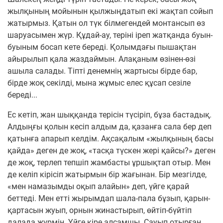
жылқының мойынын қылжыңдатып екі жақтап сойып
жатырмыз. Қатын ол түк білмегендей монтансып өз
шаруасымен жүр. Құдай-ау, теріні іреп жатқанда буын-
буыным босап кете береді. Қолымдағы пышақтан
айырылып қала жаздаймын. Алақаным өзінен-өзі
ашыла салады. Тіпті денемнің жартысы бірде бар,
бірде жоқ секілді, мына жұмыс елес құсап сезіле
береді...
Ес кетіп, жан шыққанда терісін түсіріп, бұза бастадық.
Алдыңғы қолын кесіп алдым да, қазанға сала бер деп
қатынға апарып келдім. Ақсақалым «жылқының басы
қайда» деген де жоқ, «тасқа түскен жері қайсы?» деген
де жоқ, терлеп тепшіп жамбасты ұршықтап отыр. Мен
де келіп кірісіп жатырмын бір жағынан. Бір мезгілде,
«мен намазымды оқып алайын» деп, үйге қарай
беттеді. Мен етті жырымдап шала-пала бұзып, қарын-
қартасын жуып, орнын жинастырып, өйтіп-бүйтіп
далада жүрмін. Үйге кіре алсамшы. Сауып отырған