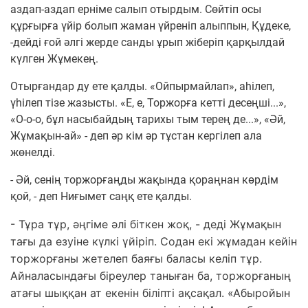
аздап-аздап ерніме салып отырдым. Сөйтіп осы
құрғырға үйір болып жаман үйреніп алыппын, Құдеке,
-дейді ғой әлгі жерде санды ұрып жіберіп қарқылдай
күлген Жұмекең.
Отырғандар ду ете қалды. «Ойпырмайлап», аһілеп,
үһілеп тізе жазысты. «Е, е, Торжорға кетті десеңші...»,
«О-о-о, бұл насыбайдың тарихы тым терең де...», «Әй,
Жұмақын-ай» - деп әр кім әр тұстан кергілеп ала
жөнелді.
- Әй, сенің торжорғаңды жақында қораңнан көрдім
қой, - деп Ниғымет саңқ ете қалды.
- Тұра тұр, әңгіме әлі біткен жоқ, - деді Жұмақын
тағы да езуіне күлкі үйіріп. Содан екі жұмадан кейін
торжорғаны жетелеп баяғы баласы келіп тұр.
Айналасындағы біреулер таныған ба, торжорғаның
атағы шыққан ат екенін біліпті ақсақал. «Абыройын