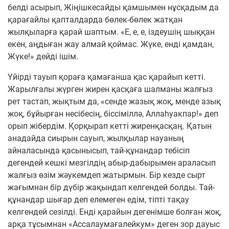
белді асырып, Жіңішкесайды қамшымен нұсқадым да
қарағайлы қапталдарда бөлек-бөлек жатқан
жылқыларға қарай шаптым. «Е, е, е, іздеушің шыққан
екен, аңдыған жау алмай қоймас. Жүке, енді қамдан,
Жүке!» дейді ішім.
Үйірді тауып қораға қамағанша қас қарайып кетті.
Жарылғалы жүрген жирен қасқаға шалманы жалғыз
рет тастап, жықтым да, «сенде жазық жоқ, менде азық
жоқ, бұйырған несібесің, біссіміллә, Аллаһуакпар!» деп
орып жібердім. Қорқырап кетті жиренқасқаң. Қатын
анадайда сиырын сауып, жылқылар науаның
айналасында қасынысып, тай-құнандар тебісіп
дегендей кешкі мезгілдің абыр-дабырымен араласып
жалғыз өзім жәукемдеп жатырмын. Бір кезде сырт
жағымнан бір дүбір жақындап келгендей болды. Тай-
құнандар шығар деп елемеген едім, тіпті тақау
келгендей сезілді. Енді қарайын дегенімше болған жоқ,
арқа тұсымнан «Ассалаумағалейкум» деген зор дауыс