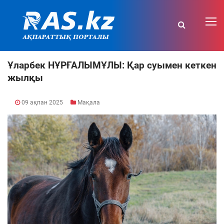
Ұларбек НҰРҒАЛЫМҰЛЫ: Қар суымен кеткен
жылқы
09 ақпан 2025
Мақала