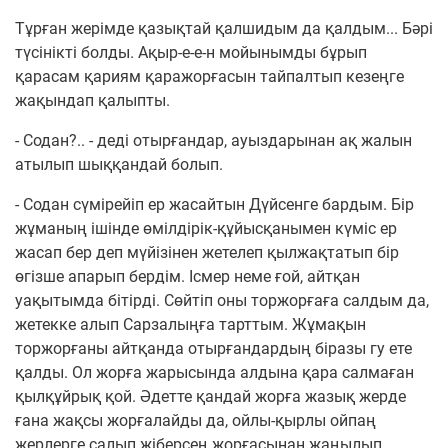
Тұрған жерімде қазықтай қалшидым да қалдым... Бәрі
түсінікті болды. Ақыр-е-е-н мойынымды бұрып
қарасам қариям қаражорғасын тайпалтып кезеңге
жақындап қалыпты.
- Содан?.. - деді отырғандар, ауыздарынан ақ жалын
атылып шыққандай болып.
- Содан сүмірейіп ер жасайтын Дүйсенге бардым. Бір
жұманың ішінде өмілдірік-құйысқанымен күміс ер
жасап бер деп мүйізінен жетелеп қылжақтатып бір
өгізше апарып бердім. Ісмер неме ғой, айтқан
уақытымда бітірді. Сөйтіп оны торжорғаға салдым да,
жетекке алып Сарзалыңға тарттым. Жұмақын
торжорғаны айтқанда отырғандардың біразы гу ете
қалды. Ол жорға жарысында алдына қара салмаған
қылқұйрық қой. Әдетте қандай жорға жазық жерде
ғана жақсы жорғалайды да, ойлы-қырлы ойпаң
жерлерге салып жіберсең жорғасынан жаңылып,