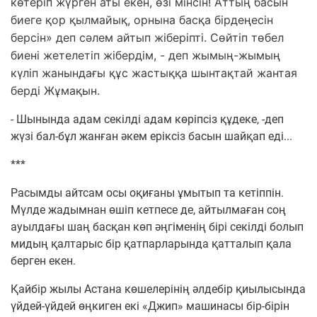
көтеріп жүрген аты екен, өзі мінсін! Аттың басын
биеге қор қылмайық, орнына басқа бірдеңесін
берсін» деп сәлем айтып жіберіпті. Сөйтіп төбел
биені жетелетіп жібердім, - деп жымың-жымың
күліп жанындағы құс жастыққа шынтақтай жантая
берді Жұмақын.
- Шынында адам секілді адам көріпсіз құдеке, -деп
жүзі бал-бұл жанған әкем еріксіз басын шайқап еді...
***
Расымды айтсам осы оқиғаны ұмытып та кетіппін.
Мүлде жадымнан өшіп кетпесе де, айтылмаған соң
ауылдағы шаң басқан көп әңгіменің бірі секілді болып
мидың қалтарыс бір қатпарларында қатталып қала
берген екен.
Қайбір жылы Астана көшелерінің әлдебір қиылысында
үйдей-үйдей өңкиген екі «Джип» машинасы бір-бірін