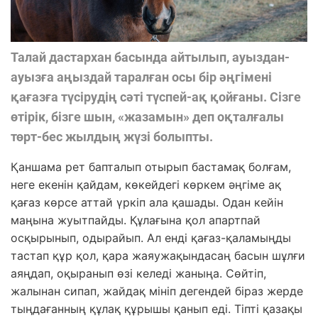
Талай дастархан басында айтылып, ауыздан-
ауызға аңыздай таралған осы бір әңгімені
қағазға түсірудің сәті түспей-ақ қойғаны. Сізге
өтірік, бізге шын, «жазамын» деп оқталғалы
төрт-бес жылдың жүзі болыпты.
Қаншама рет бапталып отырып бастамақ болғам,
неге екенін қайдам, көкейдегі көркем әңгіме ақ
қағаз көрсе аттай үркіп ала қашады. Одан кейін
маңына жуытпайды. Құлағына қол апартпай
осқырынып, одырайып. Ал енді қағаз-қаламыңды
тастап құр қол, қара жаяужақындасаң басын шұлғи
аяңдап, оқыранып өзі келеді жаныңа. Сөйтіп,
жалынан сипап, жайдақ мініп дегендей біраз жерде
тыңдағанның құлақ құрышы қанып еді. Тіпті қазақы