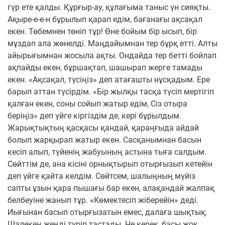
гүр ете қалды. Құрғыр-ау, құлағыма таныс үн сияқты.
Ақыре-е-е-н бұрылып қарап едім, бағанағы ақсақал
екен. Төбемнен төніп тұр! Өне бойым бір ысып, бір
мұздап ала жөнелді. Маңдайымнан тер бұрқ етті. Алты
айырығымнан жосыла ақты. Ондайда тер бетті бойлап
ақпайды екен, бұршақтап, шашырап жерге тамады
екен. «Ақсақал, түсіңіз» деп атағашты нұсқадым. Ере
барып аттан түсірдім. «Бір жылқы тасқа түсіп мертігіп
қалған екен, соны сойып жатыр едім, Сіз отыра
беріңіз» деп үйге кіргіздім де, кері бұрылдым.
Жарықтықтың қасқасы қандай, қараңғыда айдай
болып жарқырап жатыр екен. Сасқанымнан басын
кесіп алып, түйенің жабуының астына тыға салдым.
Сөйттім де, ана кісіні орнықтырып отырғызып кетейін
деп үйге қайта келдім. Сөйтсем, шалыңның мүйіз
сапты ұзын қара пышағы бар екен, алақандай жалпақ
белбеуіне жанып тұр. «Көмектесіп жіберейін» деді.
Иығынан басып отырғызатын емес, далаға шықтық.
Шалекең жеңді түріп тастады. Не керек, басы жоқ