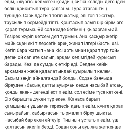
едім, «жүргісі келмеген қойдың сигісі келеді» дегендей
белін қайқитып тұра қалғаны. Тура атағаштың
түбінде. Сарылдатып төгіп жатыр, әлі төгіп жатыр,
таусылып бермейді тіпті. Қоштасып алып бір-бірімізге
қарап тұрмыз. Әй сол кезде бетімнің қызарғаны-ай.
Тезірек жүріп кетсем деп тұрмын. Ана қасқыр жегір
майысқан екі тілерсегін әрең жинап ілгері басты өзі.
Кетіп бара жатып «ана кісі артымнан қарап тұр ғой»
деген ой сап ете қалып, арқам кәдімгідей құрысып
барады. Көзі де сұмдық өткір еді. Сәлден кейін
арқамнан жебе қадалатындай қуырылып келем.
Басым зеңіп айналғандай болды. Содан баяғыда
біреуден «басың қатты ауырған кезде насыбай атсаң,
қояды екен» дегенді естіп едім, сол есіме түсе кеткені.
Бір бұрышта дүкен тұр екен. Жанаса барып
қамшының ұшымен терезесін қағып едім, күнге қарап
сығырайып, қабырғасын тырмалап біреу шықты.
Насыбай бар екен әйтеуір. Тиынын ұстатып едім, үш
қалтасын әкеліп берді. Содан соны ауылға жеткенше