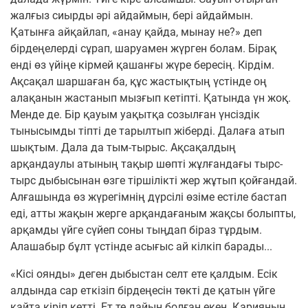
жалғыз сиырды әрі айдаймын, бері айдаймын.
Қатынға айқайлап, «анау қайда, мынау не?» деп
бірдеңелерді сұрап, шаруамен жүрген болам. Бірақ
енді өз үйіңе кірмей қашанғы жүре бересің. Кірдім.
Ақсақал шаршаған ба, құс жастықтың үстінде оң
алақанын жастанып мызғып кетіпті. Қатында үн жоқ.
Менде де. Бір қауым уақытқа созылған үнсіздік
тынысымды тіпті де тарылтып жіберді. Далаға атып
шықтым. Дала да тым-тырыс. Ақсақалдың
арқандаулы атының тақыр шөпті жұлғандағы тырс-
тырс дыбысынан өзге тіршілікті жер жұтып қойғандай.
Алғашында өз жүрегімнің дүрсілі өзіме естіле бастап
еді, атты жақын жерге арқандағаным жақсы болыпты,
арқамды үйге сүйеп соны тыңдап біраз тұрдым.
Алашабыр бұлт үстінде асығыс ай кілкіп барады...
«Кісі оянды» деген дыбыстан селт ете қалдым. Есік
алдында сар еткізіп бірдеңесін төкті де қатын үйге
қайта кіріп кетті. Ет те дайын болған екен. Қарияның