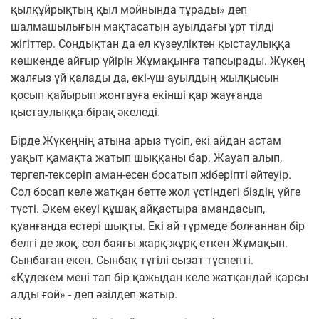
қылқұйрықтың қыл мойнында тұрады» деп
шалмашылығын мақтасатын ауылдағы ұрт тілді
жігіттер. Сондықтан да ел күзеуліктен қыстаулыққа
көшкенде айғыр үйірін Жұмақынға тапсырады. Жүкең
жалғыз үй қалады да, екі-үш ауылдың жылқысын
қосып қайырып жонтауға екінші қар жауғанда
қыстаулыққа бірақ әкеледі.
Бірде Жүкеңнің атына арыз түсіп, екі айдан астам
уақыт қамақта жатып шыққаны бар. Жауап алып,
тергеп-тексеріп аман-есен босатып жіберіпті әйтеуір.
Сол босап келе жатқан бетте жол үстіндегі біздің үйге
түсті. Әкем екеуі құшақ айқастыра амандасып,
қуанғанда естері шықты. Екі ай түрмеде болғаннан бір
белгі де жоқ, сол баяғы жарқ-жұрқ еткен Жұмақын.
Сынбаған екен. Сынбақ түгілі сызат түспепті.
«Құдекем мені тап бір қажыдан келе жатқандай қарсы
алды ғой» - деп әзілдеп жатыр.