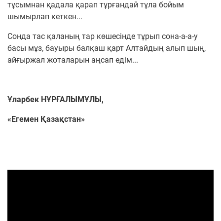
тұсымнан қадала қарап тұрғандай тұла бойым
шымырлап кеткен...
Сонда тас қаланың тар көшесінде тұрып сона-а-а-у
басы мұз, бауыры балқаш қарт Алтайдың алып шың,
айғыржал жоталарын аңсап едім...
Ұларбек НҰРҒАЛЫМҰЛЫ,
«Егемен Қазақстан»