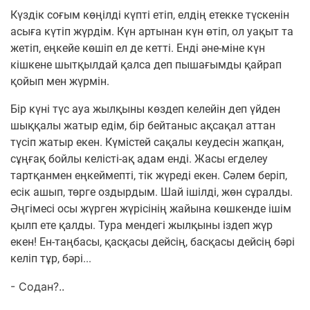
Күздік соғым көңілді күпті етіп, елдің етекке түскенін
асыға күтіп жүрдім. Күн артынан күн өтіп, ол уақыт та
жетіп, еңкейе көшіп ел де кетті. Енді әне-міне күн
кішкене шытқылдай қалса деп пышағымды қайрап
қойып мен жүрмін.
Бір күні түс ауа жылқыны көздеп келейін деп үйден
шыққалы жатыр едім, бір бейтаныс ақсақал аттан
түсіп жатыр екен. Күмістей сақалы кеудесін жапқан,
сұңғақ бойлы келісті-ақ адам енді. Жасы егделеу
тартқанмен еңкеймепті, тік жүреді екен. Сәлем беріп,
есік ашып, төрге оздырдым. Шай ішілді, жөн сұралды.
Әңгімесі осы жүрген жүрісінің жайына көшкенде ішім
қылп ете қалды. Тура мендегі жылқыны іздеп жүр
екен! Ен-таңбасы, қасқасы дейсің, басқасы дейсің бәрі
келіп тұр, бәрі...
- Содан?..