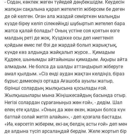
- Содан, көкпек жеген түйедей дөңбекшідім. Кеудесін
жапқан сақалына қарап жетелетіп жіберсем бе деген
де ой келген. Оған ала жаздай семірткен малыңды
күзде біреу келіп сілекейіңді шұбыртып жетелеп бара
жатса қалай болады? Оның үстіне соя қоятын өзге
малдың реті де жоқ. Күздікке осы деп ниеттеніп
қойдым емес пе! Өзі де жардай болып жарықтық,
күнде көз алдыңда жайқалып жүрсе... Қимадым
Құдеке, шынымды айтайыншы қимадым. Ақыры айта
алмадым. Не болса да шалды аттандырып жіберуге
амал қылдым. «Сіз енді аудан жақтан келдіңіз, біраз
бұрыс демесеңіз ортада Ағашоба ауылы жатыр,
бірінші солардың жылқысына қосылады ғой.
Жылқышылары мына Жіңішкесайдың басында отыр.
Негізі солардан сұрағаныңыз жөн ғой», - дедім. Шал
елең ете қалды. «Оның да жөн екен, жақын болса күн
батпай солай жетіп алайын», - деп қозғала бастады.
«Иә, көрсетіп жіберем, екі-ақ белдің асты ғой» деп мен
де алдына түсіп арсалаңдай бердім. Желе жортып бір