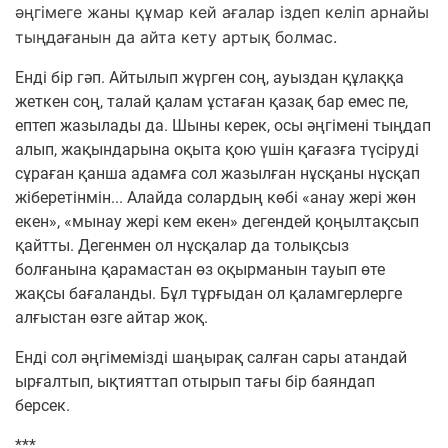
әңгімеге жаны құмар кей ағалар іздеп келіп арнайы
тыңдағанын да айта кету артық болмас.
Енді бір гәп. Айтылып жүрген соң, ауыздан құлаққа
жеткен соң, талай қалам ұстаған қазақ бар емес пе,
ептеп жазылады да. Шыны керек, осы әңгімені тыңдап
алып, жақындарына оқыта қою үшін қағазға түсіруді
сұраған қанша адамға сол жазылған нұсқаны нұсқап
жіберетінмін... Алайда солардың көбі «анау жері жөн
екен», «мынау жері кем екен» дегендей қоңылтақсып
қайтты. Дегенмен ол нұсқалар да толықсыз
болғанына қарамастан өз оқырманын тауып өте
жақсы бағаланды. Бұл тұрғыдан ол қаламгерлерге
алғыстан өзге айтар жоқ.
Енді сол әңгімемізді шаңырақ салған сары атандай
ырғалтып, ықтияттап отырып тағы бір баяндап
берсек.
***