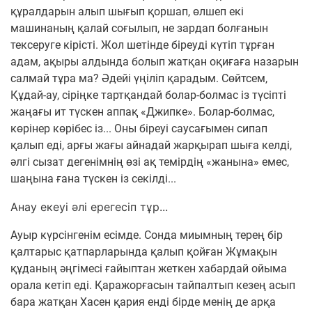
құралдарын алып шығып қоршап, өлшеп екі
машинаның қалай соғылып, не зардап болғанын
тексеруге кірісті. Жол шетінде біреуді күтіп тұрған
адам, ақыры алдында болып жатқан оқиғаға назарын
салмай тұра ма? Әдейі үңіліп қарадым. Сөйтсем,
Құдай-ау, сіріңке тартқандай болар-болмас із түсіпті
жаңағы ит түскен аппақ «Джипке». Болар-болмас,
көрінер көрібес із... Оны біреуі саусағымен сипап
қалып еді, арғы жағы айнадай жарқырап шыға келді,
әлгі сызат дегенімнің өзі ақ темірдің «жанына» емес,
шаңына ғана түскен із секілді...
Анау екеуі әлі ерегесіп тұр...
Ауыр күрсінгенім есімде. Сонда миымның терең бір
қалтарыс қатпарларында қалып қойған Жұмақын
құданың әңгімесі ғайыптан жеткен хабардай ойыма
орала кетіп еді. Қаражорғасын тайпалтып кезең асып
бара жатқан Хасен қария енді бірде менің де арқа