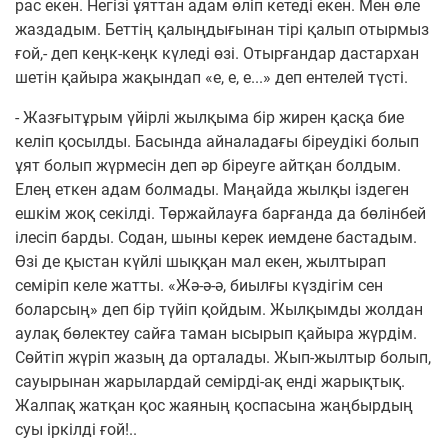
рас екен. Негізі ұяттан адам өліп кетеді екен. Мен өле
жаздадым. Беттің қалыңдығынан тірі қалып отырмыз
ғой,- деп кеңк-кеңк күледі өзі. Отырғандар дастархан
шетін қайыра жақындап «е, е, е...» деп ентелей түсті.
- Жазғытұрым үйірлі жылқыма бір жирен қасқа бие
келіп қосылды. Басында айналадағы біреудікі болып
ұят болып жүрмесін деп әр біреуге айтқан болдым.
Елең еткен адам болмады. Маңайда жылқы іздеген
ешкім жоқ секілді. Төржайлауға барғанда да бөлінбей
ілесіп барды. Содан, шыны керек иемдене бастадым.
Өзі де қыстан күйлі шыққан мал екен, жылтырап
семіріп келе жатты. «Жә-ә-ә, биылғы күздігім сен
боларсың» деп бір түйіп қойдым. Жылқымды жолдан
аулақ бөлектеу сайға таман ысырып қайыра жүрдім.
Сөйтіп жүріп жазың да орталады. Жып-жылтыр болып,
сауырынан жарылардай семірді-ақ енді жарықтық.
Жалпақ жатқан қос жаяның қоспасына жаңбырдың
суы іркілді ғой!..