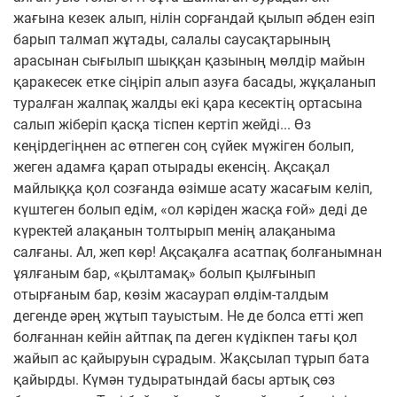
жағына кезек алып, нілін сорғандай қылып әбден езіп
барып талмап жұтады, салалы саусақтарының
арасынан сығылып шыққан қазының мөлдір майын
қаракесек етке сіңіріп алып азуға басады, жұқаланып
туралған жалпақ жалды екі қара кесектің ортасына
салып жіберіп қасқа тіспен кертіп жейді... Өз
кеңірдегіңнен ас өтпеген соң сүйек мүжіген болып,
жеген адамға қарап отырады екенсің. Ақсақал
майлыққа қол созғанда өзімше асату жасағым келіп,
күштеген болып едім, «ол кәріден жасқа ғой» деді де
күректей алақанын толтырып менің алақаныма
салғаны. Ал, жеп көр! Ақсақалға асатпақ болғанымнан
ұялғаным бар, «қылтамақ» болып қылғынып
отырғаным бар, көзім жасаурап өлдім-талдым
дегенде әрең жұтып тауыстым. Не де болса етті жеп
болғаннан кейін айтпақ па деген күдікпен тағы қол
жайып ас қайыруын сұрадым. Жақсылап тұрып бата
қайырды. Күмән тудыратындай басы артық сөз