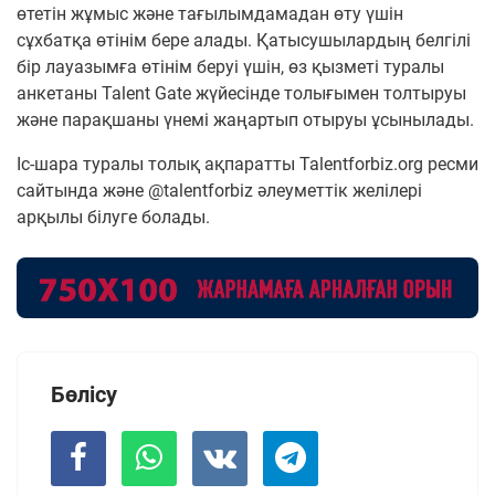
өтетін жұмыс және тағылымдамадан өту үшін
сұхбатқа өтінім бере алады. Қатысушылардың белгілі
бір лауазымға өтінім беруі үшін, өз қызметі туралы
анкетаны Talent Gate жүйесінде толығымен толтыруы
және парақшаны үнемі жаңартып отыруы ұсынылады.
Іс-шара туралы толық ақпаратты Talentforbiz.org ресми
сайтында және @talentforbiz әлеуметтік желілері
арқылы білуге болады.
Бөлісу