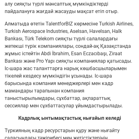
алу сияқты түрлі мәнсаптық мүмкіндіктерді
пайдалануға жағдай жасауды мақсат етіп отыр.
Алматыда өтетін TalentforBIZ көрмесіне Turkish Airlines,
Turkish Aerospace Industries, Aselsan, Havelsan, Halk
Bankası, Türk Telekom сияқты түрлі салалардағы
жетекші түрік компаниялары, сондай-ақ Қазақстанда
жұмыс істейтін Abdi İbrahim, Esan Eczacıbaşı, Ziraat
Bankası және Pro Yapı сияқты компаниялар қатысады.
Іс-шара жас таланттарға нарық көшбасшыларымен
тікелей кездесу мүмкіндігін ұсынады. Іс-шара
барысында компания менеджерлері мен кадр
мамандары тарапынан компания
таныстырылымдары, сұхбаттар, ақпараттық
сессиялар мен сұхбаттасулар ұйымдастырылады.
Кадрлық ынтымақтастық нығайып келеді
Түркияның кадр ресурстарын құру және нығайту
саласындағы тәжірибесі мен жетістіктерінің