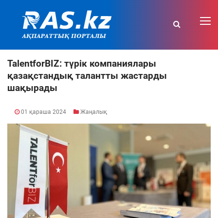
TalentforBIZ: түрік компаниялары
қазақстандық талантты жастарды
шақырады
01 қараша 2024
Жаңалық