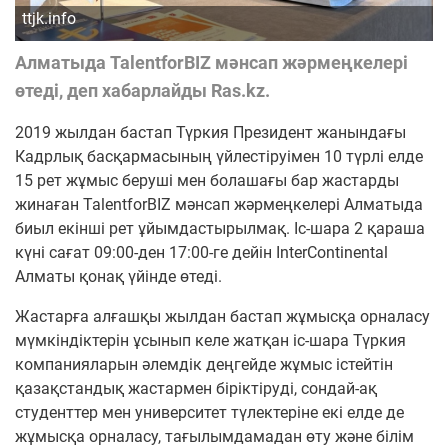
ttjk.info
Алматыда TalentforBIZ мәнсап жәрмеңкелері
өтеді, деп хабарлайды Ras.kz.
2019 жылдан бастап Түркия Президент жанындағы
Кадрлық басқармасының үйлестіруімен 10 түрлі елде
15 рет жұмыс беруші мен болашағы бар жастарды
жинаған TalentforBIZ мәнсап жәрмеңкелері Алматыда
биыл екінші рет ұйымдастырылмақ. Іс-шара 2 қараша
күні сағат 09:00-ден 17:00-ге дейін InterContinental
Алматы қонақ үйінде өтеді.
Жастарға алғашқы жылдан бастап жұмысқа орналасу
мүмкіндіктерін ұсынып келе жатқан іс-шара Түркия
компанияларын әлемдік деңгейде жұмыс істейтін
қазақстандық жастармен біріктіруді, сондай-ақ
студенттер мен университет түлектеріне екі елде де
жұмысқа орналасу, тағылымдамадан өту және білім