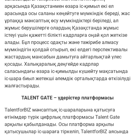
арқасында Қазақстанмен өзара іс-қимыл екі ел
арасында осы саланы кеңейтуге мүмкіндік береді, жас
ұрпаққа мәнсаптық өсу мүмкіндіктері беріледі, ал
жұмыс берушілерге олардың Қазақстанда жұмыс
істеуі үшін қажетті білікті кадрларға оңай қол жеткізе
алады. Бұл процесс одақты және тәжірибе алмасу
мүмкіндігін қолдай отырып, екі елдегі перспективалы
жастардың мансабын дамытуға айтарлықтай үлес
қосады. Халықаралық деңгейде кадрлар
саласындағы өзара іс-қимылды күшейту мақсатында
іс-шара биыл жетекші әлемдік орталықтарда өткізілуді
жалғастырады.
TALENT GATE – үдерістер платформасы
TalentforBIZ мәнсаптық іс-шараларына қатысуға
өтінімдер түрік цифрлық платформасы Talent Gate
арқылы қабылданады. Осы платформа арқылы
қатысушылар іс-шараға тіркеліп, TalentforBIZ аясында