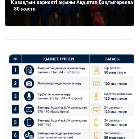
Қазақтың көрнекті ақыны Ақұштап Бақтыгереева
- 80 жаста