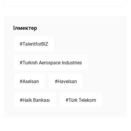
Ілмектер
#TalentforBIZ
#Turkish Aerospace Industries
#Aselsan
#Havelsan
#Halk Bankası
#Türk Telekom