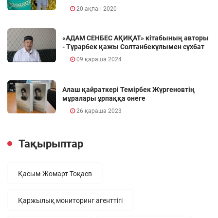
20 ақпан 2020
«АДАМ СЕНБЕС АҚИҚАТ» кітабының авторы
- Тұрарбек қажы Солтанбекұлымен сұхбат
09 қараша 2024
Алаш қайраткері Темірбек Жүргеновтің
мұралары ұрпаққа өнеге
26 қараша 2023
Тақырыптар
Қасым-Жомарт Тоқаев
Қаржылық мониторинг агенттігі