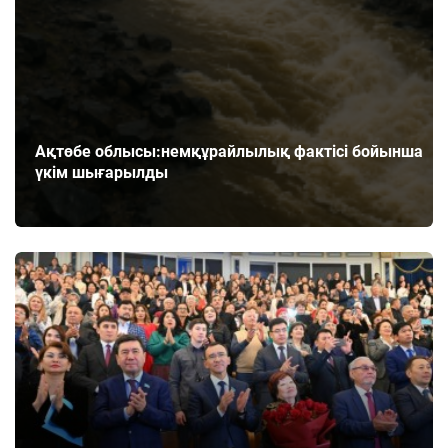
Ақтөбе облысы:немқұрайлылық фактісі бойынша
үкім шығарылды