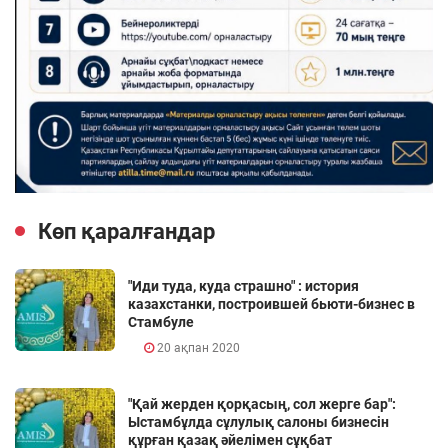
Көп қаралғандар
"Иди туда, куда страшно" : история
казахстанки, построившей бьюти-бизнес в
Стамбуле
20 ақпан 2020
"Қай жерден қорқасың, сол жерге бар":
Ыстамбұлда сұлулық салоны бизнесін
құрған қазақ әйелімен сұқбат