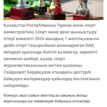
Қазақстан Республикасы Туризм және спорт
министрлігінің Спорт және дене шынықтыру
істері комитеті 2024 жылдың 1 желтоқсанына
дейін спорт тақырыбына маманданған БАҚ
өкілдері арасында белгілі қаламгер, көрнекті
көсемсөз шебері, қазақ спорт
журналистикасының негізін қалаушы
Сейдахмет Бердіқұлов атындағы дәстүрлі
байқауға материалдар қабылдау басталғанын
хабарлайды.
Конкурс жыл сайын желтоқсан айының екінші
жартысында үш номинация бойынша өткізіледі: