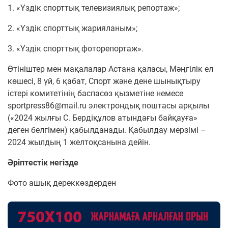
1. «Үздік спорттық телевизиялық репортаж»;
2. «Үздік спорттық жарияланым»;
3. «Үздік спорттық фоторепортаж».
Өтініштер мен мақалалар Астана қаласы, Мәңгілік ел
көшесі, 8 үй, 6 қабат, Спорт және дене шынықтыру
істері комитетінің баспасөз қызметіне немесе
sportpress86@mail.ru электрондық поштасы арқылы
(«2024 жылғы С. Бердіқұлов атындағы байқауға»
деген белгімен) қабылданады. Қабылдау мерзімі –
2024 жылдың 1 желтоқсанына дейін.
Әріптестік негізде
Фото ашық дереккөздерден