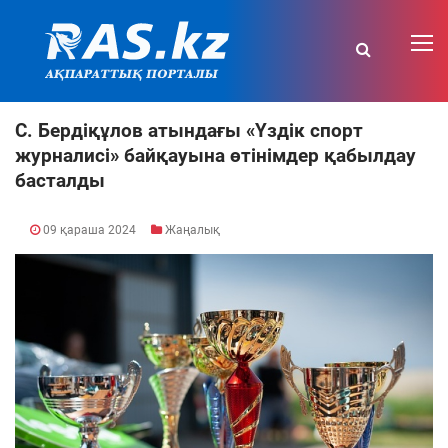
С. Бердіқұлов атындағы «Үздік спорт
журналисі» байқауына өтінімдер қабылдау
басталды
09 қараша 2024
Жаңалық