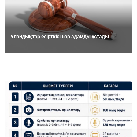
Ұландықтар есірткісі бар адамды ұстады