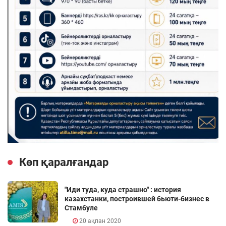
Көп қаралғандар
"Иди туда, куда страшно" : история
казахстанки, построившей бьюти-бизнес в
Стамбуле
20 ақпан 2020