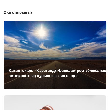
Оқи отырыңыз
Қазавтожол: «Қарағанды-Балқаш» республикалық
автожолының құрылысы аяқталды