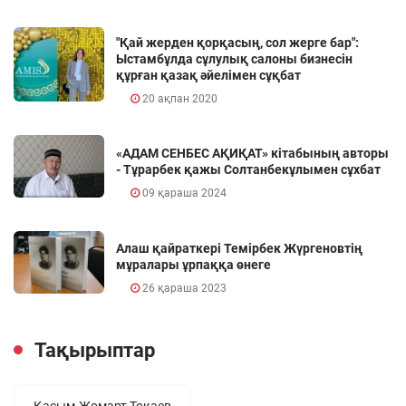
"Қай жерден қорқасың, сол жерге бар":
Ыстамбұлда сұлулық салоны бизнесін
құрған қазақ әйелімен сұқбат
20 ақпан 2020
«АДАМ СЕНБЕС АҚИҚАТ» кітабының авторы
- Тұрарбек қажы Солтанбекұлымен сұхбат
09 қараша 2024
Алаш қайраткері Темірбек Жүргеновтің
мұралары ұрпаққа өнеге
26 қараша 2023
Тақырыптар
Қасым-Жомарт Тоқаев