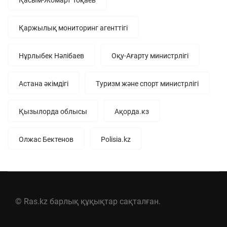
Қаржылық мониторинг агенттігі
Нұрлыбек Нәлібаев
Оқу-Ағарту министрлігі
Астана әкімдігі
Туризм және спорт министрлігі
Қызылорда облысы
Ақорда.кз
Олжас Бектенов
Polisia.kz
© Ras.kz барлық құқықтар сақталған.