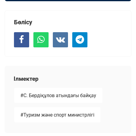
Бөлісу
Ілмектер
#С. Бердіқұлов атындағы байқау
#Туризм және спорт министрлігі