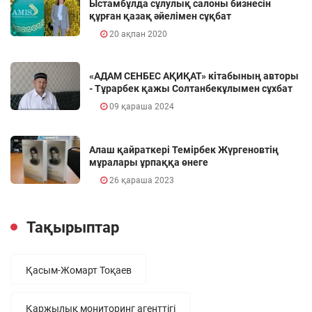
Ыстамбұлда сұлулық салоны бизнесін
құрған қазақ әйелімен сұқбат
20 ақпан 2020
«АДАМ СЕНБЕС АҚИҚАТ» кітабының авторы
- Тұрарбек қажы Солтанбекұлымен сұхбат
09 қараша 2024
Алаш қайраткері Темірбек Жүргеновтің
мұралары ұрпаққа өнеге
26 қараша 2023
Тақырыптар
Қасым-Жомарт Тоқаев
Қаржылық мониторинг агенттігі