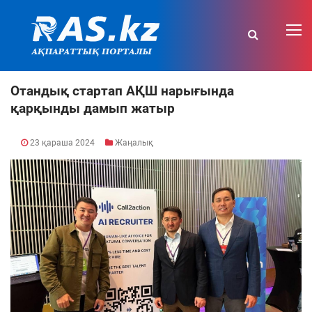
Отандық стартап АҚШ нарығында
қарқынды дамып жатыр
23 қараша 2024
Жаңалық