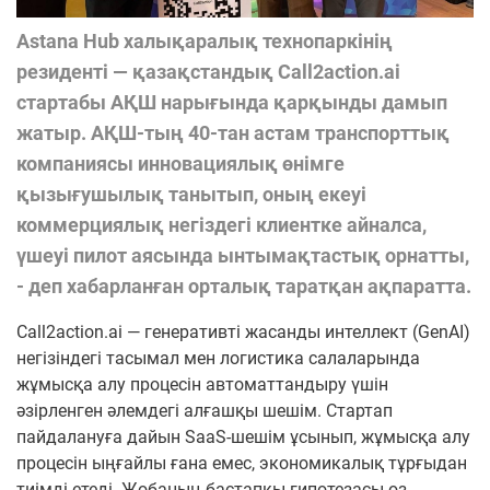
Astana Hub халықаралық технопаркінің
резиденті — қазақстандық Call2action.ai
стартабы АҚШ нарығында қарқынды дамып
жатыр. АҚШ-тың 40-тан астам транспорттық
компаниясы инновациялық өнімге
қызығушылық танытып, оның екеуі
коммерциялық негіздегі клиентке айналса,
үшеуі пилот аясында ынтымақтастық орнатты,
- деп хабарланған орталық таратқан ақпаратта.
Call2action.ai — генеративті жасанды интеллект (GenAI)
негізіндегі тасымал мен логистика салаларында
жұмысқа алу процесін автоматтандыру үшін
әзірленген әлемдегі алғашқы шешім. Стартап
пайдалануға дайын SaaS-шешім ұсынып, жұмысқа алу
процесін ыңғайлы ғана емес, экономикалық тұрғыдан
тиімді етеді. Жобаның бастапқы гипотезасы өз