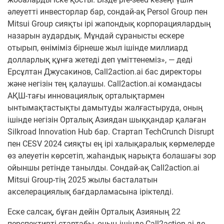
әлеуетті инвесторлар бар, сондай-ақ Persol Group пен
Mitsui Group сияқты ірі жапондық корпорациялардың
назарын аудардық. Мұндай сұранысты ескере
отырып, өніміміз бірнеше жыл ішінде миллиард
долларлық құнға жетеді деп үміттенеміз», — деді
Ерсұлтан Джусакинов, Call2action.ai бас директоры
және негізін тең қалаушы. Call2action.ai командасы
АҚШ-тағы инновациялық орталықтармен
ынтымақтастықты дамытуды жалғастыруда, оның
ішінде негізін Орталық Азиядан шыққандар қалаған
Silkroad Innovation Hub бар. Стартап TechCrunch Disrupt
пен CESV 2024 сияқты ең ірі халықаралық көрмелерде
өз әлеуетін көрсетіп, жаһандық нарықта болашағы зор
ойыншы ретінде танылды. Сондай-ақ Call2action.ai
Mitsui Group-тің 2025 жылы басталатын
акселерациялық бағдарламасына іріктелді.
Еске салсақ, бұған дейін Орталық Азияның 22
перспективті стартабы, оның ішінде Call2action.ai де