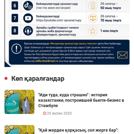
Көп қаралғандар
"Иди туда, куда страшно" : история
казахстанки, построившей бьюти-бизнес в
Стамбуле
20 ақпан 2020
"Қай жерден қорқасың, сол жерге бар":