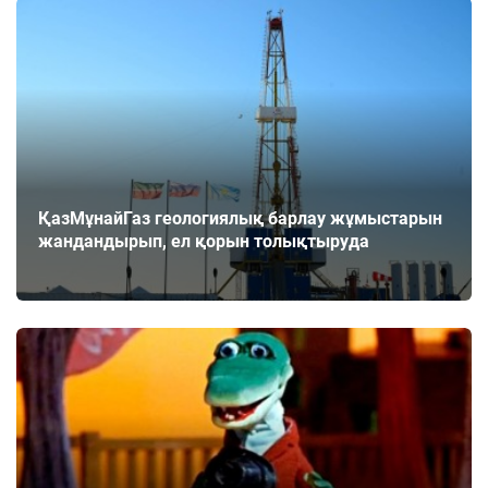
ҚазМұнайГаз геологиялық барлау жұмыстарын
жандандырып, ел қорын толықтыруда