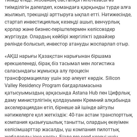
тиімділігін дәлелдеп, командаға қарқынды түрде алға
жылжып, трекшнді арттыруға ықпал етті. Нәтижесінде,
стартап инвестициялық кезеңді ашып, венчурлық
қорлар және бизнес-періштелермен келіссөздер
жүргізуде. Олардың кейбірі жергілікті эдвайзер
рөлінде болысып, инвестор атануды жоспарлап отыр.
«АҚШ нарығы Қазақстан нарығынан біршама
ерекшеленеді, бірақ біз тасымал мен логистика
саласындағы жұмысқа алу процесін
трансформациялау үшін зор әлеует көрдік. Silicon
Valley Residency Program бағдарламасына
қатысуымыздың арқасында Astana Hub пен Цифрлық
даму министрлігінің қолдауымен Кремний алқабында
акселерациядан өтіп, бірнеше ай ішінде айтулы
нәтижелерге қол жеткіздік: 40-тан астам транспорттық
компания қызығушылық танытты, олардың екеуімен
келісімшарттар жасалды, үш компания пилоттық
жобаларды іске қосты. Бізде pre-seed кезеңі үшін