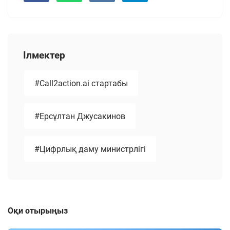
Ілмектер
#Call2action.ai стартабы
#Ерсұлтан Джусакинов
#Цифрлық даму министрлігі
Оқи отырыңыз