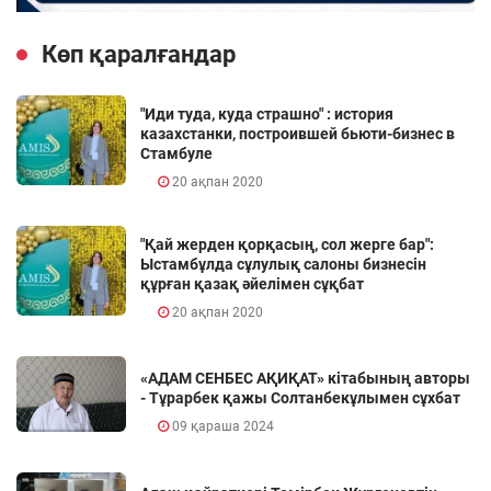
Көп қаралғандар
"Иди туда, куда страшно" : история
казахстанки, построившей бьюти-бизнес в
Стамбуле
20 ақпан 2020
"Қай жерден қорқасың, сол жерге бар":
Ыстамбұлда сұлулық салоны бизнесін
құрған қазақ әйелімен сұқбат
20 ақпан 2020
«АДАМ СЕНБЕС АҚИҚАТ» кітабының авторы
- Тұрарбек қажы Солтанбекұлымен сұхбат
09 қараша 2024