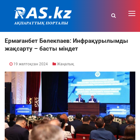
Ермағанбет Бөлекпаев: Инфрақұрылымды
жақсарту – басты міндет
19 желтоқсан 2024
Жаңалық