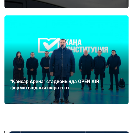
"Қайсар Арена" стадионында OPEN AIR
форматындағы шара өтті