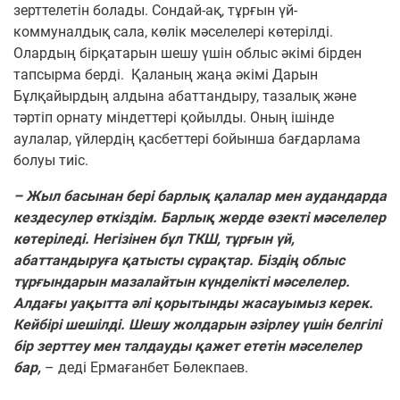
зерттелетін болады.
Сондай-ақ, тұрғын үй-
коммуналдық сала, көлік мәселелері көтерілді.
Олардың бірқатарын шешу үшін облыс әкімі бірден
тапсырма берді.
Қаланың жаңа әкімі Дарын
Бұлқайырдың алдына абаттандыру, тазалық және
тәртіп орнату міндеттері қойылды. Оның ішінде
аулалар, үйлердің қасбеттері бойынша бағдарлама
болуы тиіс.
– Жыл басынан бері барлық қалалар мен аудандарда
кездесулер өткіздім. Барлық жерде өзекті мәселелер
көтеріледі. Негізінен бұл ТКШ, тұрғын үй,
абаттандыруға қатысты сұрақтар. Біздің облыс
тұрғындарын мазалайтын күнделікті мәселелер.
Алдағы уақытта әлі қорытынды жасауымыз керек.
Кейбірі шешілді. Шешу жолдарын әзірлеу үшін белгілі
бір зерттеу мен талдауды қажет ететін мәселелер
бар,
– деді Ермағанбет Бөлекпаев.