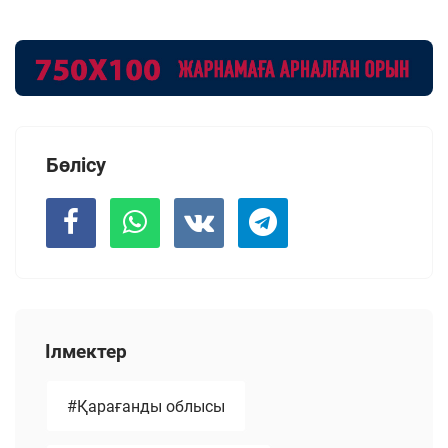
Бөлісу
Ілмектер
#Қарағанды облысы