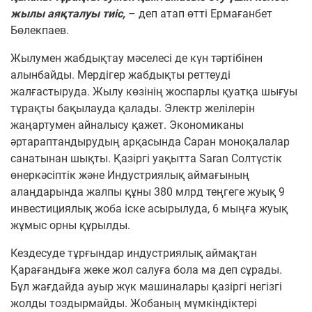
жылы аяқталуы тиіс,
– деп атап өтті Ермағанбет
Бөлекпаев.
Жылумен жабдықтау мәселесі де күн тәртібінен
алынбайды. Мердігер жабдықты реттеуді
жалғастыруда. Жылу көзінің жоспарлы қуатқа шығуы
тұрақты бақылауда қалады.
Электр желілерін
жаңартумен айналысу қажет.
Экономиканы
әртараптандырудың арқасында Саран моноқалалар
санатынан шықты. Қазіргі уақытта Saran Солтүстік
өнеркәсіптік және Индустриялық аймағының
алаңдарында жалпы құны 380 млрд теңгеге жуық 9
инвестициялық жоба іске асырылуда, 6 мыңға жуық
жұмыс орны құрылды.
Кездесуде тұрғындар индустриялық аймақтан
Қарағандыға жеке жол салуға бола ма деп сұрады.
Бұл жағдайда ауыр жүк машиналары қазіргі негізгі
жолды тоздырмайды. Жобаның мүмкіндіктері