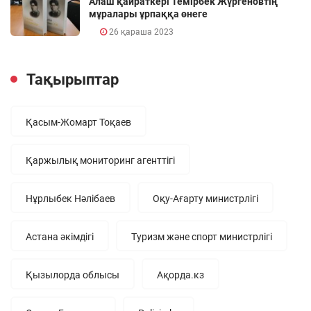
Алаш қайраткері Темірбек Жүргеновтің
мұралары ұрпаққа өнеге
26 қараша 2023
Тақырыптар
Қасым-Жомарт Тоқаев
Қаржылық мониторинг агенттігі
Нұрлыбек Нәлібаев
Оқу-Ағарту министрлігі
Астана әкімдігі
Туризм және спорт министрлігі
Қызылорда облысы
Ақорда.кз