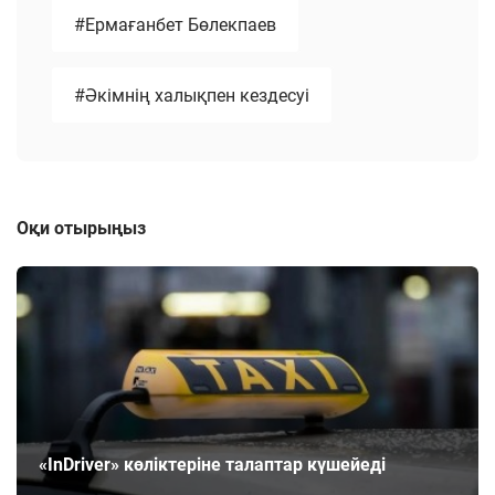
#Ермағанбет Бөлекпаев
#Әкімнің халықпен кездесуі
Оқи отырыңыз
«ІnDriver» көліктеріне талаптар күшейеді