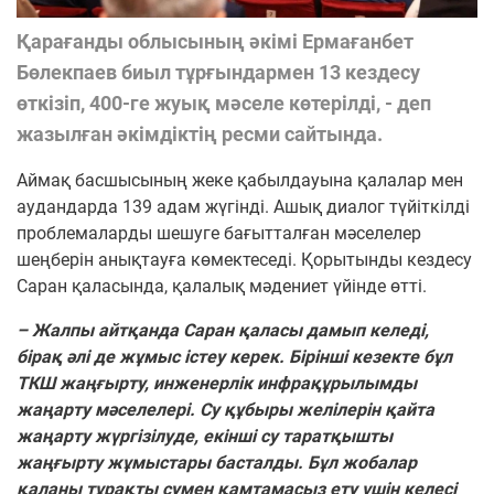
Қарағанды облысының әкімі Ермағанбет
Бөлекпаев биыл тұрғындармен 13 кездесу
өткізіп, 400-ге жуық мәселе көтерілді, - деп
жазылған әкімдіктің ресми сайтында.
Аймақ басшысының жеке қабылдауына қалалар мен
аудандарда 139 адам жүгінді. Ашық диалог түйіткілді
проблемаларды шешуге бағытталған мәселелер
шеңберін анықтауға көмектеседі.
Қорытынды кездесу
Саран қаласында, қалалық мәдениет үйінде өтті.
– Жалпы айтқанда Саран қаласы дамып келеді,
бірақ әлі де жұмыс істеу керек. Бірінші кезекте бұл
ТКШ жаңғырту, инженерлік инфрақұрылымды
жаңарту мәселелері. Су құбыры желілерін қайта
жаңарту жүргізілуде, екінші су таратқышты
жаңғырту жұмыстары басталды. Бұл жобалар
қаланы тұрақты сумен қамтамасыз ету үшін келесі