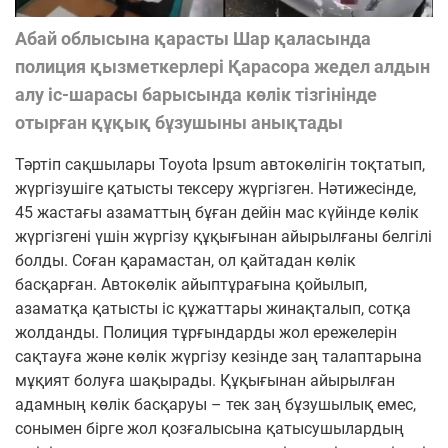
Абай облысына қарасты Шар қаласында
полиция қызметкерлері Қарасора жедел алдын
алу іс-шарасы барысында көлік тізгінінде
отырған құқық бұзушыны анықтады
Тәртіп сақшылары Toyota Ipsum автокөлігін тоқтатып,
жүргізушіге қатысты тексеру жүргізген. Нәтижесінде,
45 жастағы азаматтың бұған дейін мас күйінде көлік
жүргізгені үшін жүргізу құқығынан айырылғаны белгілі
болды. Соған қарамастан, ол қайтадан көлік
басқарған. Автокөлік айыптұрағына қойылып,
азаматқа қатысты іс құжаттары жинақталып, сотқа
жолданды. Полиция тұрғындарды жол ережелерін
сақтауға және көлік жүргізу кезінде заң талаптарына
мұқият болуға шақырады. Құқығынан айырылған
адамның көлік басқаруы – тек заң бұзушылық емес,
сонымен бірге жол қозғалысына қатысушылардың