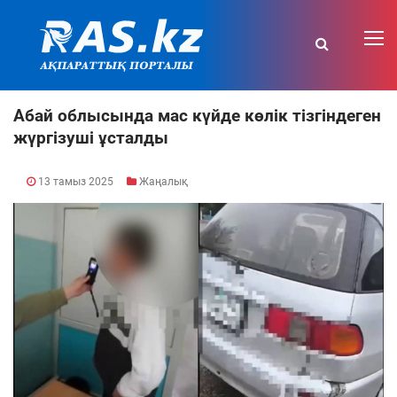
Абай облысында мас күйде көлік тізгіндеген
жүргізуші ұсталды
13 тамыз 2025
Жаңалық