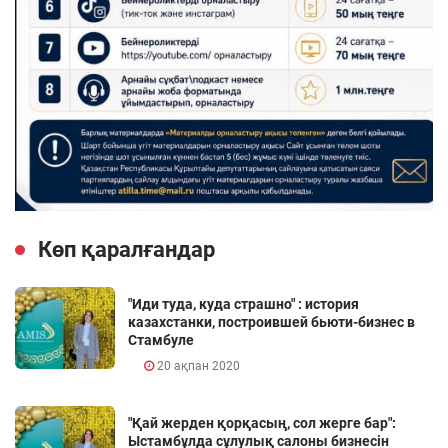
Көп қаралғандар
"Иди туда, куда страшно" : история
казахстанки, построившей бьюти-бизнес в
Стамбуле
20 ақпан 2020
"Қай жерден қорқасың, сол жерге бар":
Ыстамбұлда сұлулық салоны бизнесін