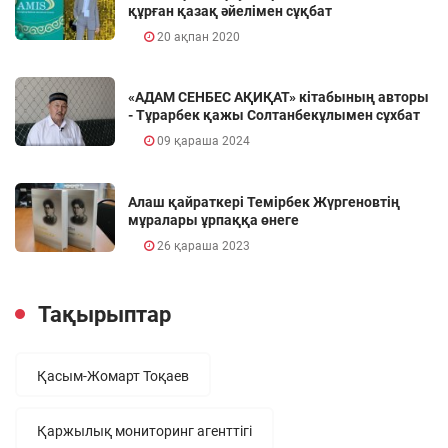
құрған қазақ әйелімен сұқбат
20 ақпан 2020
«АДАМ СЕНБЕС АҚИҚАТ» кітабының авторы
- Тұрарбек қажы Солтанбекұлымен сұхбат
09 қараша 2024
Алаш қайраткері Темірбек Жүргеновтің
мұралары ұрпаққа өнеге
26 қараша 2023
Тақырыптар
Қасым-Жомарт Тоқаев
Қаржылық мониторинг агенттігі