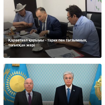
Қараөткел қорымы - тарих пен тағзымның
тоғысқан жері