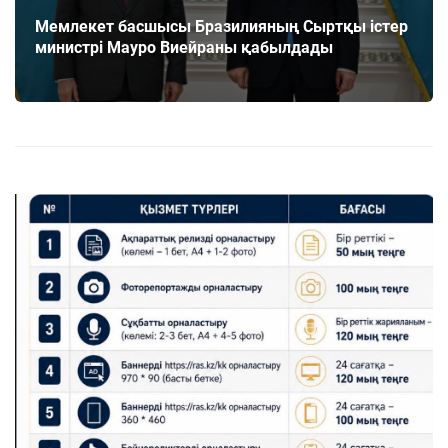
Мемлекет басшысы Бразилияның Сыртқы істер
министрі Мауро Виейраны қабылдады