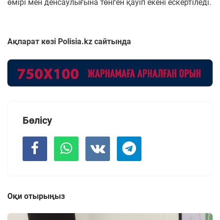
өмірі мен денсаулығына төнген қауіп екені ескертіледі.
Ақпарат көзі Polisia.kz сайтында
Бөлісу
Оқи отырыңыз