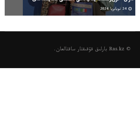
24 نويابريا 2024
© Ras.kz بارلىق قۇقىقتار ساقتالعان.