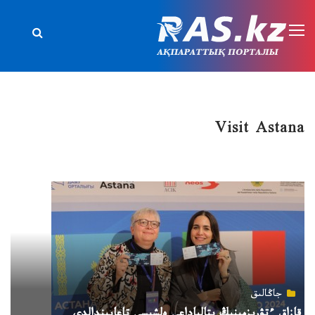
Visit Astana
جاڭالىق
قازاق ءتۋريزمىنىڭ يتالياداعى ەلشىسى تاعايىندالدى