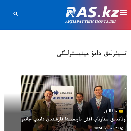
تسيفرلىق دامۋ مينيسترلىگى
جاڭالىق
وتاندىق ستارتاپ اقش نارىعىندا قارقىندى دامىپ جاتىر
23 نويابريا 2024