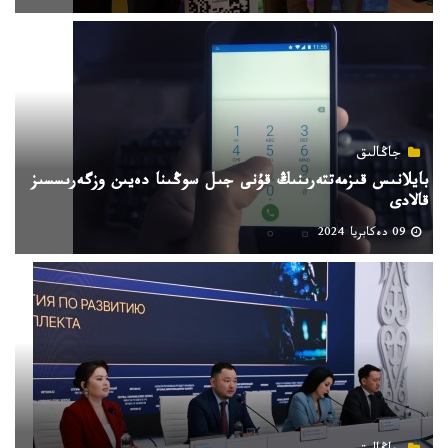
جاڭالىق
بايلانىس قىزمەتتەرىنىڭ قۇنى جىل سوڭىنا دەيىن وزگەرىسسىز
قالادى
09 دەكابريا 2024