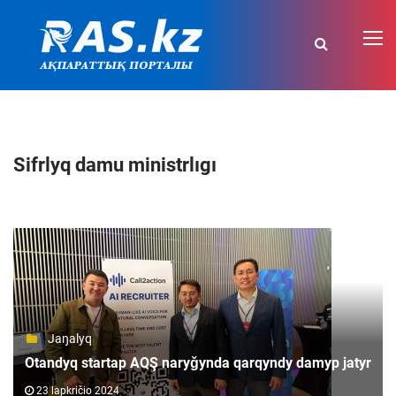
Sifrlyq damu ministrlıgı
Jaŋalyq
Otandyq startap AQŞ naryǧynda qarqyndy damyp jatyr
23 lapkričio 2024