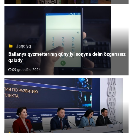
Jaŋalyq
Bailanys qyzmetterınıŋ qūny jyl soŋyna deiın özgerıssız
qalady
09 gruodžio 2024