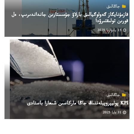
جاڭالىق
قازمۇنايگاز گەولوگيالىق بارلاۋ جۇمىستارىن جانداندىرىپ، ەل
قورىن تولىقتىرۋدا
15 يانۆاريا 2025
جاڭالىق
KPI پوليپروپيلەننىڭ جاڭا ماركاسىن شىعارا باستادى
31 مايا 2025