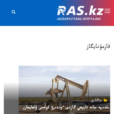
قازمۇنايگاز
جاڭالىق
ىلەسپە جانە تابيعي گازدى ءوندىرۋ كولەمى ۇلعايعان