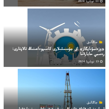
11 نويابريا 2024
جاڭالىق
«وزەنمۇنايگاز» اق جۇمىسشىلارى كاسىپوداعىنىڭ تالاپتارى:
رەسمي حابارلاما
15 نويابريا 2024
جاڭالىق