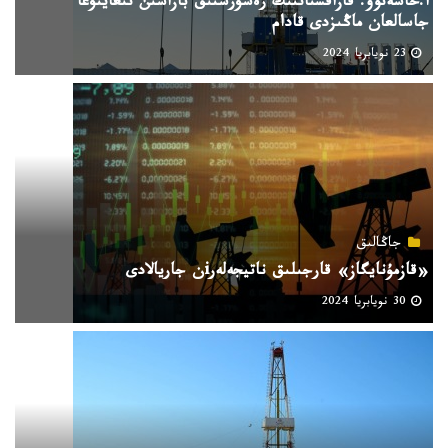
ا.حاسەنوۆ: قازاقستاننىڭ رەسۋرستىق بازاسىن نىعايتۋعا
جاسالعان ماڭىزدى قادام
23 نويابريا 2024
جاڭالىق
«قازمۇنايگاز» قارجىلىق ناتيجەلەرiن جاريالادى
30 نويابريا 2024