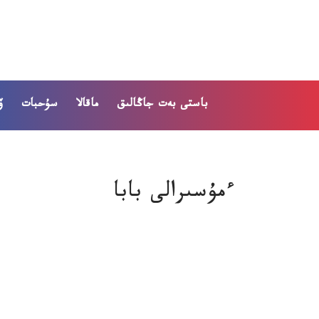
باستى بەت
جاڭالىق
ماقالا
سۇحبات
ۆ
ءمۇسىرالى بابا