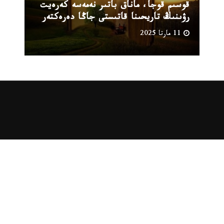
قوسىم قوجا، ماناق باتىر نەمەسە كەرەيت
رۋىنىڭ تاريحىنا قاتىستى جاڭا دەرەكتەر
11 مارتا 2025