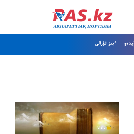
يدەو
ءبىز تۋرالى
ماقالا