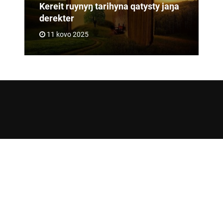
Kereit ruynyŋ tarihyna qatysty jaŋa
derekter
11 kovo 2025