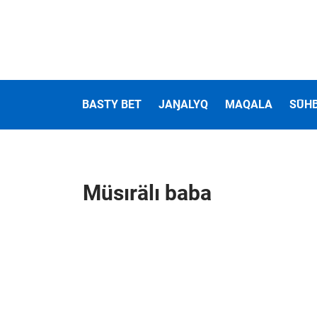
BASTY BET
JAŊALYQ
MAQALA
SŪH
Müsırälı baba