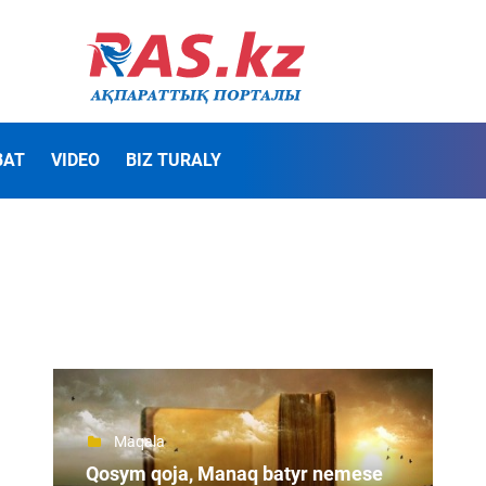
BAT
VIDEO
BIZ TURALY
Maqala
Qosym qoja, Manaq batyr nemese