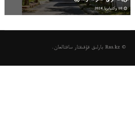
10 وكتيابريا 2024
© Ras.kz بارلىق قۇقىقتار ساقتالعان.