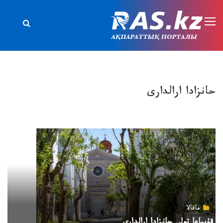
حانزادا ارالدارى
ماقالا
قۇپياعا تولى حانزادا ارالدارى