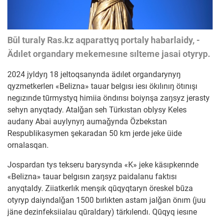
Būl turaly Ras.kz aqparattyq portaly habarlaidy, -
Ädılet organdary mekemesıne sılteme jasai otyryp.
2024 jyldyŋ 18 jeltoqsanynda ädılet organdarynyŋ
qyzmetkerlerı «Belizna» tauar belgısı iesı ökılınıŋ ötınışı
negızınde tūrmystyq himiia öndırısı boiynşa zaŋsyz jerasty
sehyn anyqtady. Atalǧan seh Türkıstan oblysy Keles
audany Abai auylynyŋ aumaǧynda Özbekstan
Respublikasymen şekaradan 50 km jerde jeke üide
ornalasqan.
Jospardan tys tekseru barysynda «K» jeke käsıpkerınde
«Belizna» tauar belgısın zaŋsyz paidalanu faktısı
anyqtaldy. Ziiatkerlık menşık qūqyqtaryn öreskel būza
otyryp daiyndalǧan 1500 bırlıkten astam jalǧan önım (juu
jäne dezinfeksiialau qūraldary) tärkılendı. Qūqyq iesıne