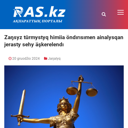
Zaŋsyz tūrmystyq himiia öndırısımen ainalysqan
jerasty sehy äşkerelendı
20 gruodžio 2024
Jaŋalyq