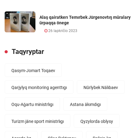
Alaş qairatkerı Temırbek Jürgenovtıŋ mūralary
ūrpaqqa önege
26 lapkričio 2023
Taqyryptar
Qasym-Jomart Toqaev
Qarjylyq monitoring agenttıgı
Nūrlybek Nälıbaev
Oqu-Aǧartu ministrlıgı
Astana äkımdıgı
Turizm jäne sport ministrlıgı
Qyzylorda oblysy