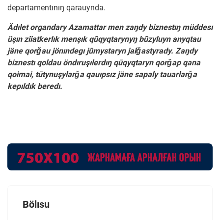
departamentınıŋ qarauynda.
Ädılet organdary Azamattar men zaŋdy biznestıŋ müddesı
üşın ziiatkerlık menşık qūqyqtarynyŋ būzyluyn anyqtau
jäne qorǧau jönındegı jūmystaryn jalǧastyrady. Zaŋdy
biznestı qoldau öndıruşılerdıŋ qūqyqtaryn qorǧap qana
qoimai, tūtynuşylarǧa qauıpsız jäne sapaly tauarlarǧa
kepıldık beredı.
Bölısu