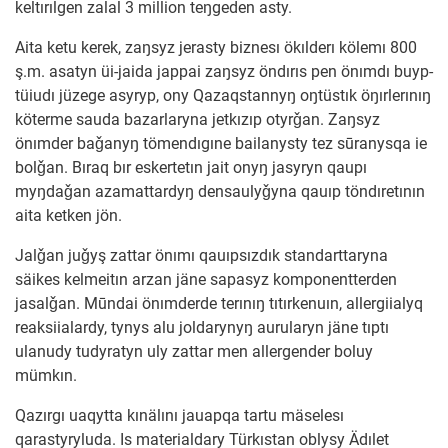
keltırılgen zalal 3 million teŋgeden asty.
Aita ketu kerek, zaŋsyz jerasty biznesı ökılderı kölemı 800
ş.m. asatyn üi-jaida jappai zaŋsyz öndırıs pen önımdı buyp-
tüiudı jüzege asyryp, ony Qazaqstannyŋ oŋtüstık öŋırlerınıŋ
köterme sauda bazarlaryna jetkızıp otyrǧan. Zaŋsyz
önımder baǧanyŋ tömendıgıne bailanysty tez sūranysqa ie
bolǧan. Bıraq bır eskertetın jait onyŋ jasyryn qaupı
myŋdaǧan azamattardyŋ densaulyǧyna qauıp töndıretının
aita ketken jön.
Jalǧan juǧyş zattar önımı qauıpsızdık standarttaryna
säikes kelmeitın arzan jäne sapasyz komponentterden
jasalǧan. Mūndai önımderde terınıŋ tıtırkenuın, allergiialyq
reaksiialardy, tynys alu joldarynyŋ aurularyn jäne tıptı
ulanudy tudyratyn uly zattar men allergender boluy
mümkın.
Qazırgı uaqytta kınälını jauapqa tartu mäselesı
qarastyryluda. Is materialdary Türkıstan oblysy Ädılet