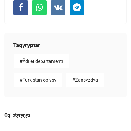
Taqyryptar
#Ädılet departamentı
#Türkıstan oblysy
#Zaŋsyzdyq
Oqi otyryŋyz