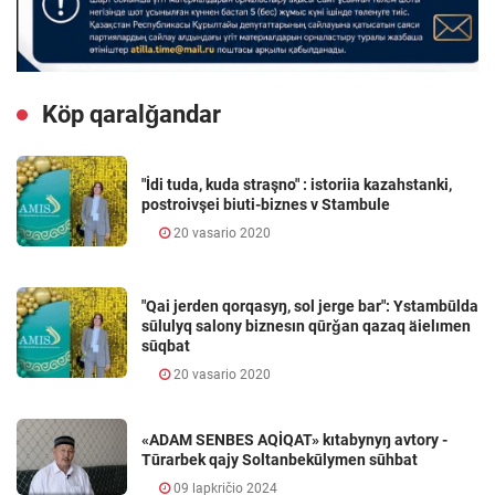
Köp qaralǧandar
"İdi tuda, kuda straşno" : istoriia kazahstanki,
postroivşei biuti-biznes v Stambule
20 vasario 2020
"Qai jerden qorqasyŋ, sol jerge bar": Ystambūlda
sūlulyq salony biznesın qūrǧan qazaq äielımen
sūqbat
20 vasario 2020
«ADAM SENBES AQİQAT» kıtabynyŋ avtory -
Tūrarbek qajy Soltanbekūlymen sūhbat
09 lapkričio 2024