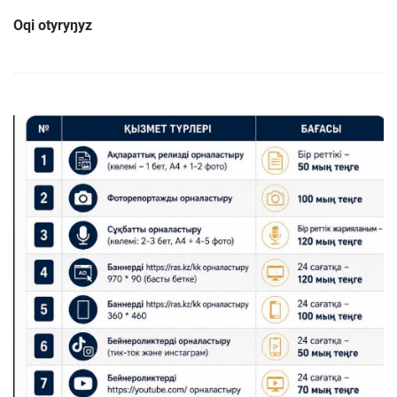
Oqi otyryŋyz