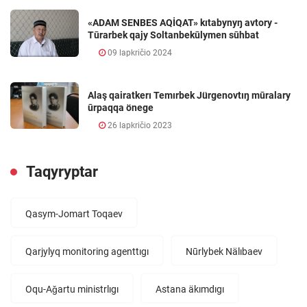
«ADAM SENBES AQİQAT» kıtabynyŋ avtory -
Tūrarbek qajy Soltanbekūlymen sūhbat
09 lapkričio 2024
Alaş qairatkerı Temırbek Jürgenovtıŋ mūralary
ūrpaqqa önege
26 lapkričio 2023
Taqyryptar
Qasym-Jomart Toqaev
Qarjylyq monitoring agenttıgı
Nūrlybek Nälıbaev
Oqu-Aǧartu ministrlıgı
Astana äkımdıgı