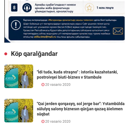
Köp qaralǧandar
"İdi tuda, kuda straşno" : istoriia kazahstanki,
postroivşei biuti-biznes v Stambule
20 vasario 2020
"Qai jerden qorqasyŋ, sol jerge bar": Ystambūlda
sūlulyq salony biznesın qūrǧan qazaq äielımen
sūqbat
20 vasario 2020