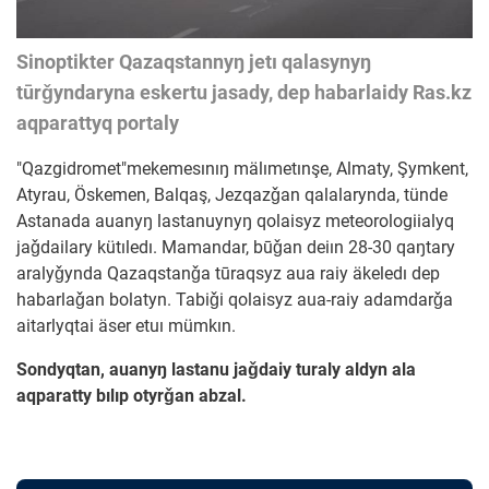
Sinoptikter Qazaqstannyŋ jetı qalasynyŋ
tūrǧyndaryna eskertu jasady, dep habarlaidy Ras.kz
aqparattyq portaly
"Qazgidromet"mekemesınıŋ mälımetınşe, Almaty, Şymkent,
Atyrau, Öskemen, Balqaş, Jezqazǧan qalalarynda, tünde
Astanada auanyŋ lastanuynyŋ qolaisyz meteorologiialyq
jaǧdailary kütıledı. Mamandar, būǧan deiın 28-30 qaŋtary
aralyǧynda Qazaqstanǧa tūraqsyz aua raiy äkeledı dep
habarlaǧan bolatyn. Tabiǧi qolaisyz aua-raiy adamdarǧa
aitarlyqtai äser etuı mümkın.
Sondyqtan, auanyŋ lastanu jaǧdaiy turaly aldyn ala
aqparatty bılıp otyrǧan abzal.