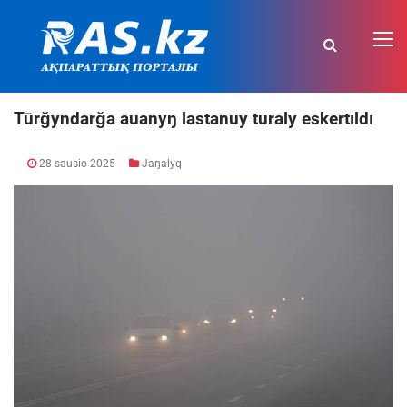
Tūrǧyndarǧa auanyŋ lastanuy turaly eskertıldı
28 sausio 2025
Jaŋalyq