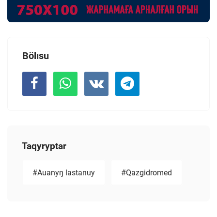
Bölısu
Taqyryptar
#Auanyŋ lastanuy
#Qazgidromed