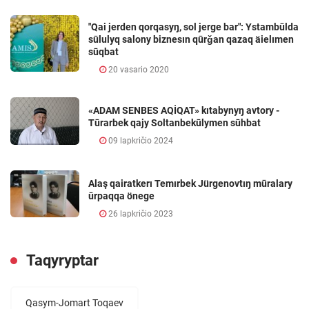
"Qai jerden qorqasyŋ, sol jerge bar": Ystambūlda
sūlulyq salony biznesın qūrǧan qazaq äielımen
sūqbat
20 vasario 2020
«ADAM SENBES AQİQAT» kıtabynyŋ avtory -
Tūrarbek qajy Soltanbekūlymen sūhbat
09 lapkričio 2024
Alaş qairatkerı Temırbek Jürgenovtıŋ mūralary
ūrpaqqa önege
26 lapkričio 2023
Taqyryptar
Qasym-Jomart Toqaev