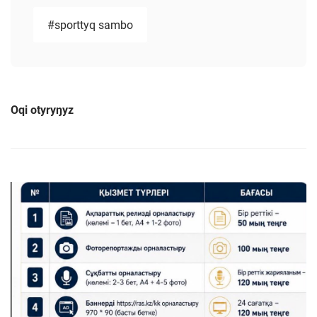
#sporttyq sambo
Oqi otyryŋyz