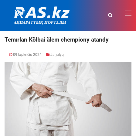
Temırlan Kölbai älem chempiony atandy
09 lapkričio 2024
Jaŋalyq