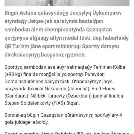
Bügın Astana qalasyndaǧy Jaqsylyq Üşkempırov
atyndaǧy Jekpe-jek saraiynda bastalǧan
sambodan älem chempionatynda Qazaqstan
qorjynyna alǧaşqy altyn medal tüstı, dep habarlaidy
QR Turizm jäne sport ministrlıgı Sportty damytu
direksiiasynyŋ baspasöz qyzmetı.
Sporttyq sambodan asa auyr salmaqtaǧy Temırlan Kölbai
(+98 kg) finalda moŋǧoliialyq sportşy Purevdorj
Damdinchurennen basym tüstı. Otandasymyz jarys
barysynda Kenichi Nakaiama (Japoniia), Bred Flores
(Gonduras), Nūrbek Turaevty (Özbekstan) jartylai finalda
Stepan Soldatenkovty (FIAS) ūtqan.
Sondai-aq bügın Qazaqstan qūramasynyŋ sportşylary 4
qola jüldege ie boldy.