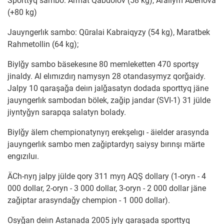
Sporttyq sambo: Armat Qabdolov (58 kg), Arailym Äbenova
(+80 kg)
Jauyngerlık sambo: Qūralai Kabraiqyzy (54 kg), Maratbek
Rahmetollin (64 kg);
Biylǧy sambo bäsekesıne 80 memleketten 470 sportşy
jinaldy. Al elımızdıŋ namysyn 28 otandasymyz qorǧaidy.
Jalpy 10 qaraşaǧa deiın jalǧasatyn dodada sporttyq jäne
jauyngerlık sambodan bölek, zaǧip jandar (SVI-1) 31 jülde
jiyntyǧyn sarapqa salatyn bolady.
Biylǧy älem chempionatynyŋ erekşelıgı - äielder arasynda
jauyngerlık sambo men zaǧiptardyŋ saiysy bırınşı märte
engızıluı.
ÄCh-nyŋ jalpy jülde qory 311 myŋ AQŞ dollary (1-oryn - 4
000 dollar, 2-oryn - 3 000 dollar, 3-oryn - 2 000 dollar jäne
zaǧiptar arasyndaǧy chempion - 1 000 dollar).
Osyǧan deiın Astanada 2005 jyly qaraşada sporttyq