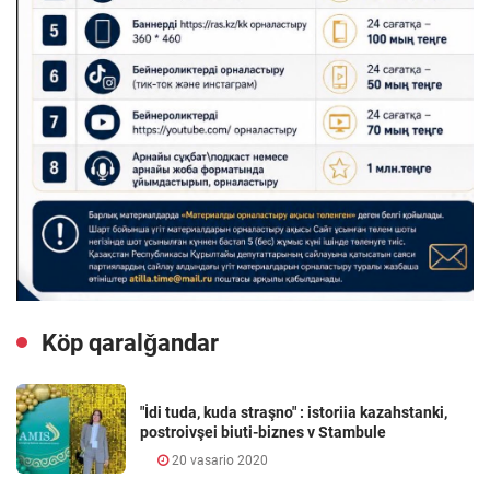
Köp qaralǧandar
"İdi tuda, kuda straşno" : istoriia kazahstanki,
postroivşei biuti-biznes v Stambule
20 vasario 2020