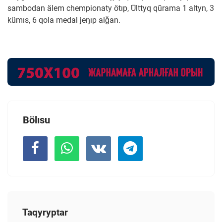
sambodan älem chempionaty ötıp, Ūlttyq qūrama 1 altyn, 3
kümıs, 6 qola medal jeŋıp alǧan.
Bölısu
Taqyryptar