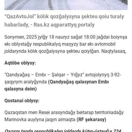
“QazAvtoJol” kölık qozǧalysyna şekteu qoiu turaly
habarlady, - Ras.kz aqparattyq portaly
Sonymen, 2025 jylǧy 18 nauryz saǧat 18:00 jaǧdai boiynşa
ekı oblystaǧy respublikalyq maŋyzy bar ekı avtomobil
joldarynda kölık qozǧalysyna şekteu qoiylǧan. Naqtylasaq,
Aqtöbe oblysy:
"Qandyaǧaş – Embı – Şalqar – Yrǧyz" avtojolynyŋ 3-92-
şaqyrym aralyǧynda
(Qandyaǧaş qalasynan Embı
qalasyna deiın)
Qostanai oblysy:
Qazaqstan men Resei arasyndaǧy beitarap territoriiadaǧy
Marinovka auylyna jaqyn aimaqta
(RF şekarasy)
Qazırgı taŋda respublikalyq joldardy kütıp-ūstauǧa 724