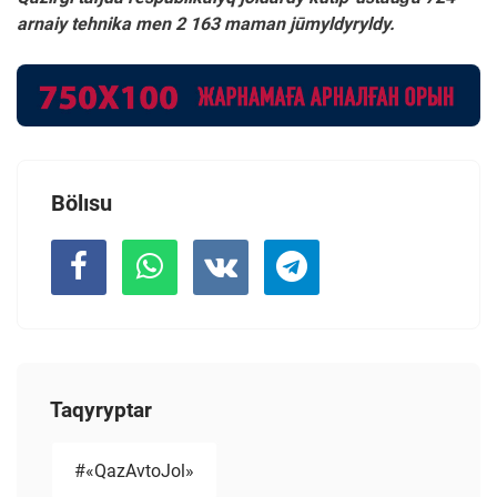
arnaiy tehnika men 2 163 maman jūmyldyryldy.
Bölısu
Taqyryptar
#«QazAvtoJol»