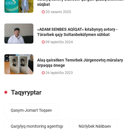
sūqbat
20 vasario 2020
«ADAM SENBES AQİQAT» kıtabynyŋ avtory -
Tūrarbek qajy Soltanbekūlymen sūhbat
09 lapkričio 2024
Alaş qairatkerı Temırbek Jürgenovtıŋ mūralary
ūrpaqqa önege
26 lapkričio 2023
Taqyryptar
Qasym-Jomart Toqaev
Qarjylyq monitoring agenttıgı
Nūrlybek Nälıbaev