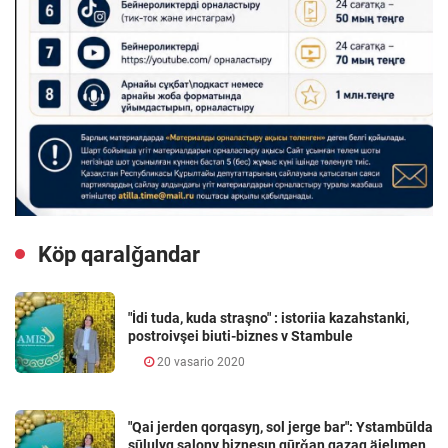
Köp qaralǧandar
"İdi tuda, kuda straşno" : istoriia kazahstanki,
postroivşei biuti-biznes v Stambule
20 vasario 2020
"Qai jerden qorqasyŋ, sol jerge bar": Ystambūlda
sūlulyq salony biznesın qūrǧan qazaq äielımen