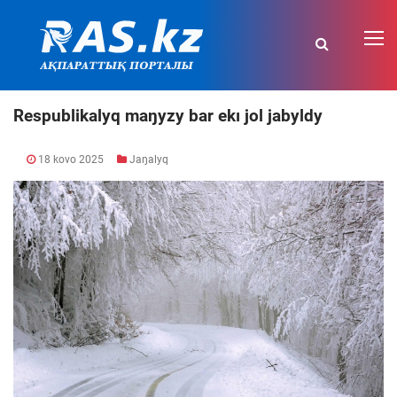
Respublikalyq maŋyzy bar ekı jol jabyldy
18 kovo 2025
Jaŋalyq