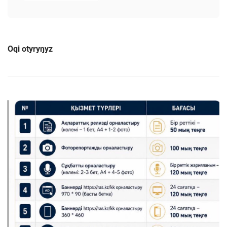
Oqi otyryŋyz