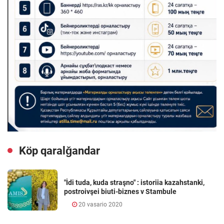
Köp qaralǧandar
"İdi tuda, kuda straşno" : istoriia kazahstanki,
postroivşei biuti-biznes v Stambule
20 vasario 2020