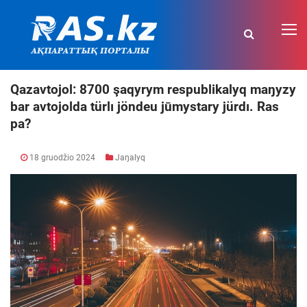
Qazavtojol: 8700 şaqyrym respublikalyq maŋyzy
bar avtojolda türlı jöndeu jūmystary jürdı. Ras
pa?
18 gruodžio 2024
Jaŋalyq