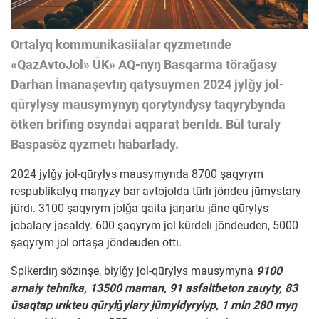
Ortalyq kommunikasiialar qyzmetınde
«QazAvtoJol» ŪK» AQ-nyŋ Basqarma töraǧasy
Darhan İmanaşevtıŋ qatysuymen 2024 jylǧy jol-
qūrylysy mausymynyŋ qorytyndysy taqyrybynda
ötken brifing osyndai aqparat berıldı. Būl turaly
Baspasöz qyzmetı habarlady.
2024 jylǧy jol-qūrylys mausymynda 8700 şaqyrym
respublikalyq maŋyzy bar avtojolda türlı jöndeu jūmystary
jürdı. 3100 şaqyrym jolǧa qaita jaŋartu jäne qūrylys
jobalary jasaldy. 600 şaqyrym jol kürdelı jöndeuden, 5000
şaqyrym jol ortaşa jöndeuden öttı.
Spikerdıŋ sözınşe, biylǧy jol-qūrylys mausymyna
9100
arnaiy tehnika, 13500 maman, 91 asfaltbeton zauyty, 83
ūsaqtap ırıkteu qūrylǧylary jūmyldyrylyp, 1 mln 280 myŋ