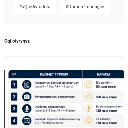
#«QazAvtoJol»
#Darhan İmanaşev
Oqi otyryŋyz