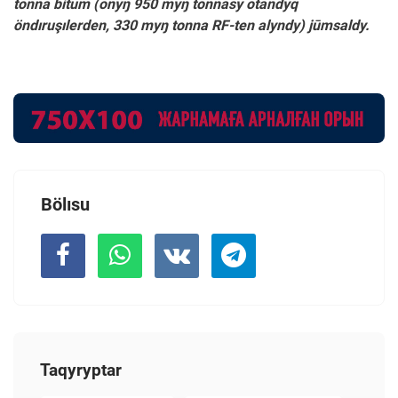
tonna bitum (onyŋ 950 myŋ tonnasy otandyq
öndıruşılerden, 330 myŋ tonna RF-ten alyndy) jūmsaldy.
Bölısu
Taqyryptar