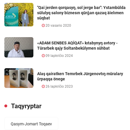
"Qai jerden qorqasyŋ, sol jerge bar": Ystambūlda
sūlulyq salony biznesın qūrǧan qazaq äielımen
sūqbat
20 vasario 2020
«ADAM SENBES AQİQAT» kıtabynyŋ avtory -
Tūrarbek qajy Soltanbekūlymen sūhbat
09 lapkričio 2024
Alaş qairatkerı Temırbek Jürgenovtıŋ mūralary
ūrpaqqa önege
26 lapkričio 2023
Taqyryptar
Qasym-Jomart Toqaev