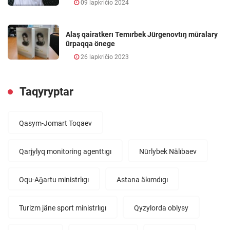
09 lapkričio 2024
Alaş qairatkerı Temırbek Jürgenovtıŋ mūralary
ūrpaqqa önege
26 lapkričio 2023
Taqyryptar
Qasym-Jomart Toqaev
Qarjylyq monitoring agenttıgı
Nūrlybek Nälıbaev
Oqu-Aǧartu ministrlıgı
Astana äkımdıgı
Turizm jäne sport ministrlıgı
Qyzylorda oblysy