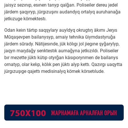
jaisyz sezınıp, esınen tanyp qalǧan. Poliseiler dereu jedel
järdem şaqyryp, jürgızuşını audandyq ortalyq auruhanaǧa
jetkızuge kömektestı.
Odan keiın tärtıp saqşylary auyldyq okrugtıŋ äkımı Jeŋıs
Mūqaşevpen bailanysyp, arnaiy tehnika ūiymdastyruǧa
järdem sūrady. Nätijesınde, jük kölıgı jol jiegıne şyǧarylyp,
jaqyn maŋdaǧy serıktestık aumaǧyna jetkızıldı. Poliseiler
bır mezette jüktı kütıp otyrǧan käsıporynmen de bailanys
ornatyp, olar kelıp, kölık pen jüktı alyp kettı. Qazırgı uaqytta
jürgızuşıge qajettı medisinalyq kömek körsetılude.