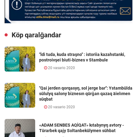
Köp qaralǧandar
"İdi tuda, kuda straşno" : istoriia kazahstanki,
postroivşei biuti-biznes v Stambule
20 vasario 2020
"Qai jerden qorqasyŋ, sol jerge bar": Ystambūlda
sūlulyq salony biznesın qūrǧan qazaq äielımen
sūqbat
20 vasario 2020
«ADAM SENBES AQİQAT» kıtabynyŋ avtory -
Tūrarbek qajy Soltanbekūlymen sūhbat