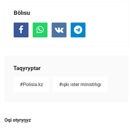
Bölısu
Taqyryptar
#Polisia.kz
#ışkı ıster ministrlıgı
Oqi otyryŋyz