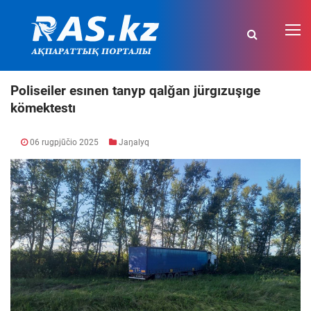
Poliseiler esınen tanyp qalǧan jürgızuşıge
kömektestı
06 rugpjūčio 2025
Jaŋalyq