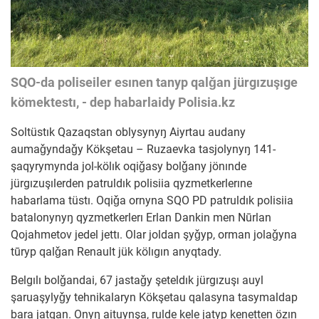
SQO-da poliseiler esınen tanyp qalǧan jürgızuşıge
kömektestı, - dep habarlaidy Polisia.kz
Soltüstık Qazaqstan oblysynyŋ Aiyrtau audany
aumaǧyndaǧy Kökşetau – Ruzaevka tasjolynyŋ 141-
şaqyrymynda jol-kölık oqiǧasy bolǧany jönınde
jürgızuşılerden patruldık polisiia qyzmetkerlerıne
habarlama tüstı. Oqiǧa ornyna SQO PD patruldık polisiia
batalonynyŋ qyzmetkerlerı Erlan Dankin men Nūrlan
Qojahmetov jedel jettı. Olar joldan şyǧyp, orman jolaǧyna
tūryp qalǧan Renault jük kölıgın anyqtady.
Belgılı bolǧandai, 67 jastaǧy şeteldık jürgızuşı auyl
şaruaşylyǧy tehnikalaryn Kökşetau qalasyna tasymaldap
bara jatqan. Onyŋ aituynşa, rulde kele jatyp kenetten özın