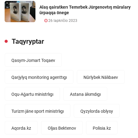
Alaş qairatkerı Temırbek Jürgenovtıŋ mūralary
ūrpaqqa önege
26 lapkričio 2023
Taqyryptar
Qasym-Jomart Toqaev
Qarjylyq monitoring agenttıgı
Nūrlybek Nälıbaev
Oqu-Aǧartu ministrlıgı
Astana äkımdıgı
Turizm jäne sport ministrlıgı
Qyzylorda oblysy
Aqorda.kz
Oljas Bektenov
Polisia.kz