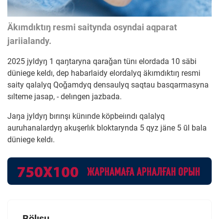
Äkımdıktıŋ resmi saitynda osyndai aqparat
jariialandy.
2025 jyldyŋ 1 qaŋtaryna qaraǧan tünı elordada 10 säbi
düniege keldı, dep habarlaidy elordalyq äkımdıktıŋ resmi
saity qalalyq Qoǧamdyq densaulyq saqtau basqarmasyna
sılteme jasap, - delıngen jazbada.
Jaŋa jyldyŋ bırınşı künınde köpbeiındı qalalyq
auruhanalardyŋ akuşerlık bloktarynda 5 qyz jäne 5 ūl bala
düniege keldı.
Bölısu