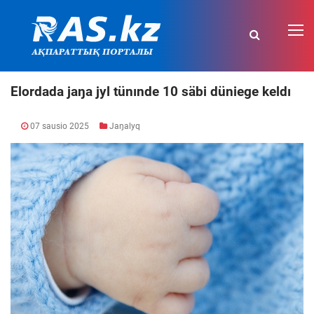
Elordada jaŋa jyl tünınde 10 säbi düniege keldı
07 sausio 2025
Jaŋalyq